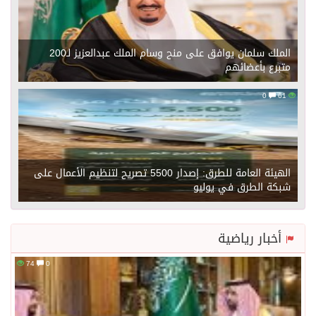
الملك سلمان يوافق على منح وسام الملك عبدالعزيز لـ200
متبرع بأعضائهم
0
61
الهيئة العامة للطرق: إصدار 5500 تصريح لتنظيم الأعمال على
شبكة الطرق في يوليو
أخبار رياضية
74
0