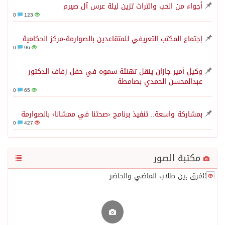
أجواء من الحب والتراث تزين ليلة عرس آل صيرم
0
123
إجتماع المكتب التعريفي للمتقاعدين بالصوارمة-مركز الحكامية
0
96
وكيل أمير جازان ينقل تهنئة سموه في حفل زفاف الدكتور
عبدالمحسن الحمدي بصامطة
0
65
بمشاركة واسعة.. تنفيذ برنامج ‹صحتنا في ممشانا› بالصوارمة
0
427
مكتبة الصور
36361
2
36609