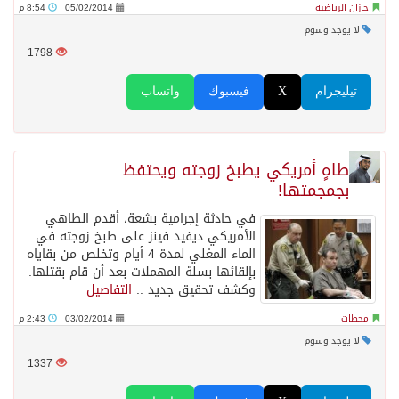
جازان الرياضية
05/02/2014
8:54 م
لا يوجد وسوم
1798
تيليجرام
X
فيسبوك
واتساب
طاهٍ أمريكي يطبخ زوجته ويحتفظ
بجمجمتها!
في حادثة إجرامية بشعة، أقدم الطاهي
الأمريكي ديفيد فينز على طبخ زوجته في
الماء المغلي لمدة 4 أيام وتخلص من بقاياه
بإلقائها بسلة المهملات بعد أن قام بقتلها.
وكشف تحقيق جديد ..
التفاصيل
محطات
03/02/2014
2:43 م
لا يوجد وسوم
1337