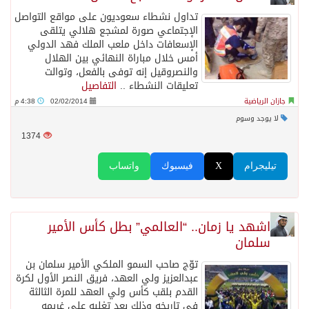
تداول نشطاء سعوديون على مواقع التواصل
الإجتماعي صورة لمشجع هلالي يتلقى
الإسعافات داخل ملعب الملك فهد الدولي
أمس خلال مباراة النهائي بين الهلال
والنصروقيل إنه توفى بالفعل، وتوالت
تعليقات النشطاء ..
التفاصيل
جازان الرياضية
02/02/2014
4:38 م
لا يوجد وسوم
1374
تيليجرام
X
فيسبوك
واتساب
اشهد يا زمان.. “العالمي” بطل كأس الأمير
سلمان
توّج صاحب السمو الملكي الأمير سلمان بن
عبدالعزيز ولي العهد، فريق النصر الأول لكرة
القدم بلقب كأس ولي العهد للمرة الثالثة
في تاريخه وذلك بعد تغلبه على غريمه