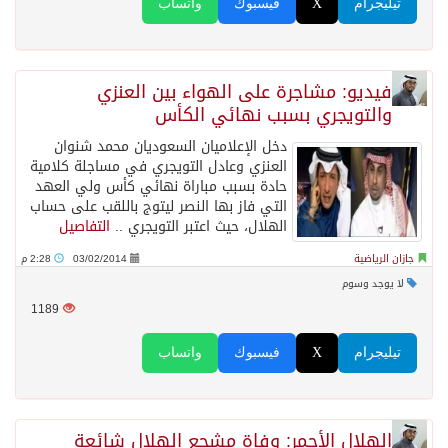
تيليجرام
X
فيسبوك
واتساب
فيديو: مشاجرة على الهواء بين العنزي
والتويجري بسبب نهائي الكأس
دخل الإعلاميان السعوديان محمد شنوان
العنزي وعادل التويجري في مساجلة كلامية
حادة بسبب مباراة نهائي كأس ولي العهد
التي فاز بها النصر ليتوج باللقب على حساب
الهلال، حيث اعتبر التويجري ..
التفاصيل
جازان الرياضية
03/02/2014
2:28 م
لا يوجد وسوم
1189
تيليجرام
X
فيسبوك
واتساب
الهلال الأحمر: وفاة مشجع الهلال شائعة