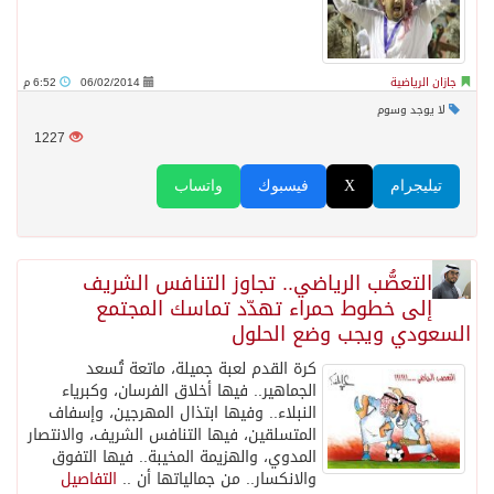
جازان الرياضية
06/02/2014
6:52 م
لا يوجد وسوم
1227
تيليجرام
X
فيسبوك
واتساب
التعصُّب الرياضي.. تجاوز التنافس الشريف
إلى خطوط حمراء تهدّد تماسك المجتمع
السعودي ويجب وضع الحلول
كرة القدم لعبة جميلة، ماتعة تُسعد
الجماهير.. فيها أخلاق الفرسان، وكبرياء
النبلاء.. وفيها ابتذال المهرجين، وإسفاف
المتسلقين، فيها التنافس الشريف، والانتصار
المدوي، والهزيمة المخيبة.. فيها التفوق
والانكسار.. من جمالياتها أن ..
التفاصيل