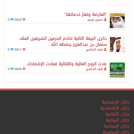
“العارضة وفقرُ خدماتها”
حسين صيرم
5816
0
ذكرى البيعة الثانية لخادم الحرمين الشريفين الملك
سلمان بن عبدالعزيز يحفظه الله ..
نايف الحكمي
5817
0
عادت الروح العالية والقتالية فعادت الإنتصارات ..
نايف الحكمي
5809
0
جازان الإجتماعية
جازان الاقتصادية
جازان الثقافية
جازان الرياضية
جازان السياحية
جازان السياسية