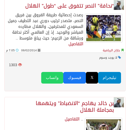
“نحافة” النصر تتفوق على “طول” الهلال
اتفاقية مكة… تعزيز الردع لحماية الاستقرار وترحيب اقليمي ودولي بها
رصدت إحصائية طريفة الفروق بين فريق
النصر، متصدر ترتيب دوري عبد اللطيف جميل
الجيش اليمني ينفذ عملية عسكرية ضد الحوثيين رداً على هجماتهم
السعودي للمحترفين، والهلال مطارده
المباشر والوحيد. إذ إن العالمي أكثر نحافة
ورشاقة من الزعيم؛ حيث يبلغ متوسط ..
السديس: اتفاقية مكة تجسد مكانة المملكة الدينية وريادتها الحضارية والعالمية
التفاصيل
جازان الرياضية
06/02/2014
7:05 م
لا يوجد وسوم
وزير الدفاع: اتفاقية مكة تسهم في دعم أمن واستقرار المنطقة والعالم
1303
رئيس وزراء العراق لرئيس الاستخبارات السعودي: نرفض استخدام أراضينا منطلقاً لأي هجمات
تيليجرام
X
فيسبوك
واتساب
الرياض وأنقرة وإسلام آباد تطلق «اتفاقية مكة» للدفاع
بن خالد يهاجم “الانضباط” ويتهمها
بمجاملة الهلال
..
التفاصيل