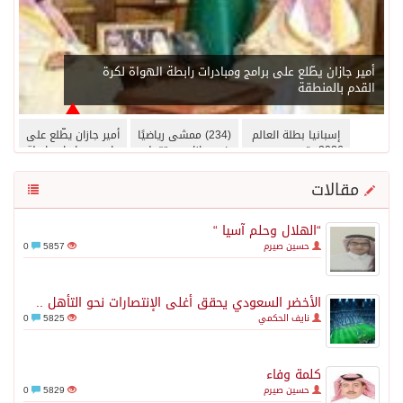
أمير جازان يطّلع على برامج ومبادرات رابطة الهواة لكرة
القدم بالمنطقة
إسبانيا بطلة العالم
(234) ممشى رياضيًا
أمير جازان يطّلع على
2026.. توريس يحسم
في جازان يستقطب
برامج ومبادرات رابطة
النهائي ويُسقط
الأهالي والزوار خلال
الهواة لكرة القدم
الأرجنتين في الوقت
الإجازة الصيفية
بالمنطقة
مقالات
الإضافي
“الهلال وحلم آسيا “
حسين صيرم
5857
0
الأخضر السعودي يحقق أغلى الإنتصارات نحو التأهل ..
نايف الحكمي
5825
0
كلمة وفاء
حسين صيرم
5829
0