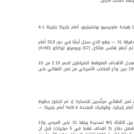
نقاذ أصحاب الأرض.
واكتمل السقوط الثلاثي فجر الثلاثاء بخسارة الولايات المتحدة، المصنفة 17 عالميًا بقيادة ماوريسيو بوتشيتينو، أمام بلجيكا بنتيجة 1-4
وتقدّم شارل دي كيتيلاره مبكرًا في الدقيقة 9، وأدرك مالك تيلمان التعادل في الدقيقة 31 — وهو الذي سجل أيضًا في دور الـ32 أمام
البوسنة — قبل أن يستعيد دي كيتيلاره التقدم بهدفه الثاني في الدقيقة 33، ثم أجهز هانس فانأكن (57) وروميلو لوكاكو (90+3)
ورغم استحواذ أمريكي بلغ 56%، كانت الخطورة الحقيقية بلجيكية خالصة؛ إذ بلغ معدل الأهداف المتوقعة للشياطين الحمر 2.15 من 15
تسديدة، مقابل 0.67 فقط من 7 تسديدات للأمريكيين، ليتكرر سيناريو مونديال 1994 حين ودّع المنتخب الأمريكي من ثمن النهائي على
ت ثمن النهائي مرشّحين للخسارة؛ إذ لم تتجاوز حظوظ
أي منهم قبل صافرة البداية 29%: كندا 28.8% أمام المغرب، والمكسيك 26.5% أمام إنجلترا، والولايات المتحدة 26.4% أمام بلجيكا —
وتكشف الأرقام التراكمية للبطولة مفارقة كل منتخب: كندا كانت الأكثر تسديدًا بين الثلاثة (80 تسديدة بينها 31 على المرمى و13
فرصة كبيرة مصنوعة) لكنها الأقل تهديفًا بتسعة أهداف؛ والمكسيك امتلكت أفضل دفاع (3 أهداف فقط في 5 مباريات) قبل أن