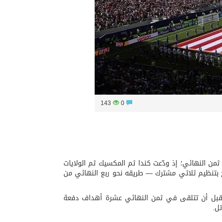
143
0
لمستضيفة الثلاث في نهائيات كأس العالم 2026 عند حدود ثمن النهائي؛ إذ ودّعت كندا ثم المكسيك ثم الولايات
الأول في التاريخ بتنظيم ثلاثي مشترك — طريقه نحو ربع النهائي من
ا أن تهتز شباكها بهدف واحد، قبل أن تتلقى في ثمن النهائي عشرة أهداف دفعة
ل.