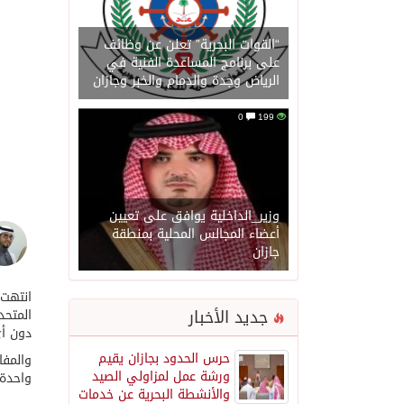
“القوات البحرية” تعلن عن وظائف
على برنامج المساعدة الفنية في
الرياض وجدة والدمام والخبر وجازان
0
199
وزير_الداخلية يوافق على تعيين
أعضاء المجالس المحلية بمنطقة
جازان
جديد الأخبار
دون أ
حرس الحدود بجازان يقيم
ورشة عمل لمزاولي الصيد
واحدة
والأنشطة البحرية عن خدمات