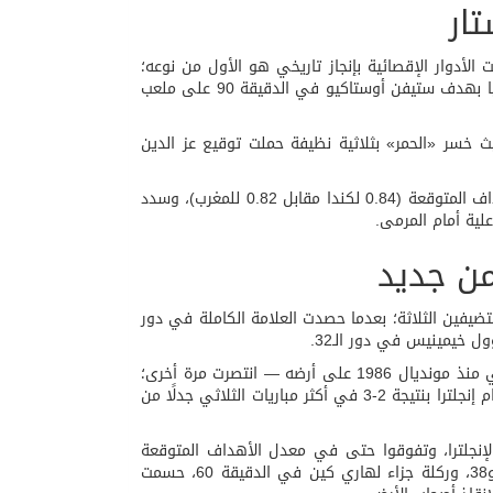
تار
ي مارش، التي دخلت الأدوار الإقصائية بإنجاز تاريخي هو الأول من نوعه؛
بعدما حققت أول انتصار إقصائي في تاريخها المونديالي على حساب جنوب أفريقيا بهدف ستيفن أوستاكيو في الدقيقة 90 على ملعب
خسر «الحمر» بثلاثية نظيفة حملت توقيع عز الدين
وجاءت النتيجة أثقل من مجريات اللعب؛ إذ تساوى الطرفان تقريبًا في معدل الأهداف المتوقعة (0.84 لكندا مقابل 0.82 للمغرب)، وسدد
من جديد
مشوار بين المستضيفين الثلاثة؛ بعدما حصدت العلامة الكاملة في دور
ل خيمينيس في دور الـ32.
لكن «المباراة الخامسة» — العقدة التاريخية التي لم يتجاوزها المنتخب المكسيكي منذ مونديال 1986 على أرضه — انتصرت مرة أخرى؛
فعلى ملعب «بانورتي» (أزتيكا سابقًا) في العاصمة المكسيكية، سقط «التري» أمام إنجلترا بنتيجة 2-3 في أكثر مباريات الثلاثي جدلًا من
يكيون على الكرة بنسبة 67%، وسددوا 20 كرة مقابل 6 فقط لإنجلترا، وتفوقوا حتى في معدل الأهداف المتوقعة
(1.87 مقابل 1.55)، غير أن ثنائية خاطفة من جود بيلينغهام في الدقيقتين 36 و38، وركلة جزاء لهاري كين في الدقيقة 60، حسمت