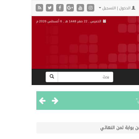
الدخول | التسجيل
الخميس , 22 صفر 1448 هـ ,
6 أغسطس 2026 م
”