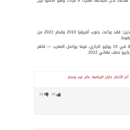
تستقبل ثلاثة في ليلة واحدة؛ فيما سجلت الولايات المتحدة أكثر من الجميع (11 هدفًا) لكن شباكها اهتزت 8 مرات، وهو الأسوأ بين
ورغم الخروج الجماعي، يبقى لأصحاب الأرض إنجاز لم يحققه آخر مستضيفَين منفردَين؛ فقد ودّعت جنوب أفريقيا 2010 وقطر 2022 من
سقوط.
وتبقى لهم كذلك ملاعبهم التي ستحتضن الأدوار الحاسمة حتى المباراة النهائية في 19 يوليو الجاري، فيما يواصل المغرب — قاهر
يو نصف نهائي 2022.
آخر الأخبار
,
جازان الرياضية
,
عام
,
عرب وعجم
)
0
(
)
0
(