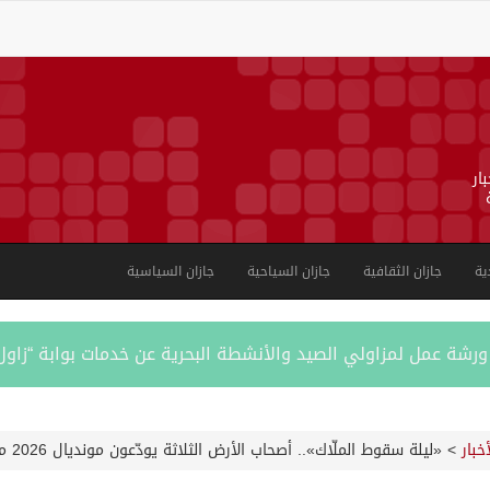
ار
ية
جازان الثقافية
جازان السياحية
جازان السياسية
ورشة عمل لمزاولي الصيد والأنشطة البحرية عن خدمات بوابة “زاول
م قلنديا ويعتقل 11 فلسطينياً بالضفة
أخبار
>
«ليلة سقوط الملّاك».. أصحاب الأرض الثلاثة يودّعون مونديال 2026 من بوابة ثمن النهائي
من النفط الخام بلغ 3.46 مليارات برميل عام 2025