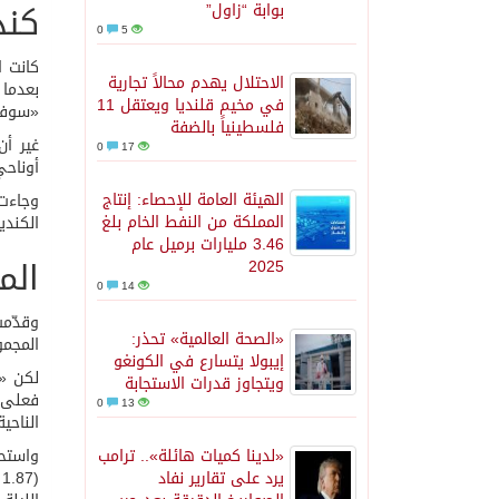
كند
بوابة “زاول”
0
5
الاحتلال يهدم محالاً تجارية
في مخيم قلنديا ويعتقل 11
«سوفا
فلسطينياً بالضفة
غير أ
0
17
أوناحي بهدفي
الهيئة العامة للإحصاء: إنتاج
المملكة من النفط الخام بلغ
الكنديون 10 كرات مقابل 5 فقط لأسود الأطلس، لكن الفارق ا
3.46 مليارات برميل عام
الم
2025
0
14
«الصحة العالمية» تحذر:
المجمو
إيبولا يتسارع في الكونغو
ويتجاوز قدرات الاستجابة
0
13
الناحية
«لدينا كميات هائلة».. ترامب
يرد على تقارير نفاد