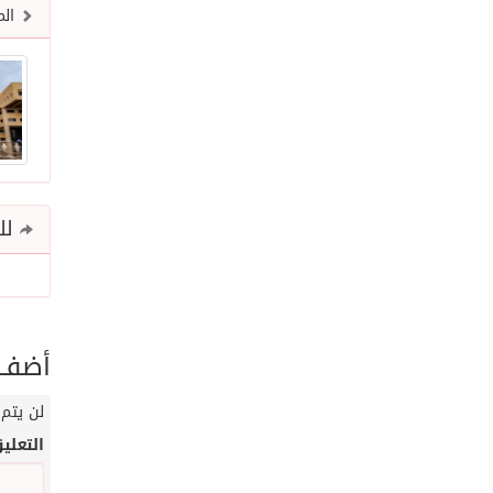
الم
للم
أضف ت
لن يتم 
التعلي