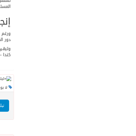
المست
إنج
دور ال
كندا —
لا يو
تيل