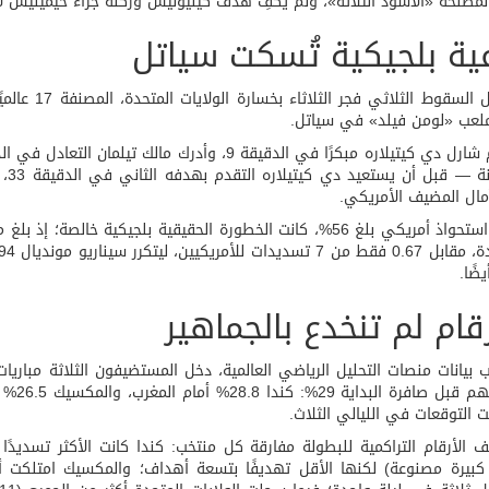
 لمصلحة «الأسود الثلاثة»، ولم يكفِ هدف كينيونيس وركلة جزاء خيمينيس لإ
عية بلجيكية تُسكت سياتل
لعب «لومن فيلد» في سياتل.
ال المضيف الأمريكي.
ضًا.
رقام لم تنخدع بالجماهير
بيانات منصات التحليل الرياضي العالمية، دخل المستضيفون الثلاثة مباريا
التوقعات في الليالي الثلاث.