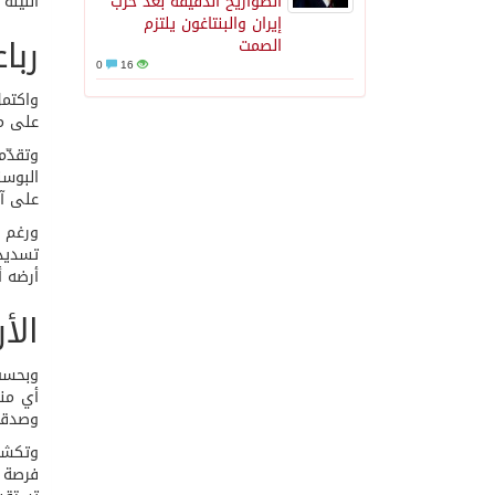
الصواريخ الدقيقة بعد حرب
الليلة
إيران والبنتاغون يلتزم
ربا
الصمت
0
16
على م
على آم
أرضه أي
الأ
وبحسب 
وصدقت 