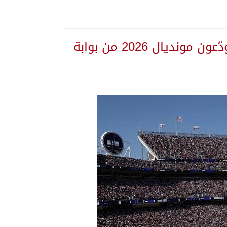
«ليلة سقوط الملّاك».. أصحاب الأرض الثلاثة يودّعون مونديال 2026 من بوابة
 يلتزم الصمت