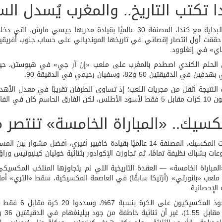
ا تكتب التاريخ.. والمغرب يُسدل الس
كانت البداية مع كندا، المصنفة 30 عالميًا بقيادة مدربها جيس
ي» في إنغلوود.
ن الحلم الكندي اصطدم بالمغرب على ملعب «إن آر جي» في هيوستن، حيث 
ن في الدقيقتين 50 و82، وسفيان رحيمي في الدقيقة 90.
لحاسم كان في الفاعلية أمام المرمى.
كسيك.. «المباراة الخامسة» تنتصر 
وقدّمت المكسيك، المصنفة 14 عالميًا بقيادة خافيير أغيري، أفضل 
عات بشباك نظيفة تمامًا، ثم تجاوزت الإكوادور بثنائية خوليان كينيونيس وراؤو
 الإحصائية.
واستحوذ المكس