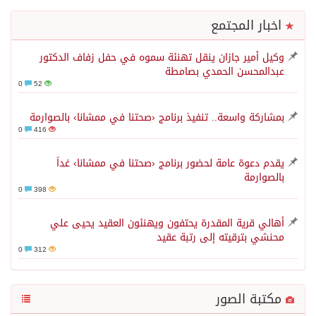
اخبار المجتمع
وكيل أمير جازان ينقل تهنئة سموه في حفل زفاف الدكتور
عبدالمحسن الحمدي بصامطة
0
52
بمشاركة واسعة.. تنفيذ برنامج ‹صحتنا في ممشانا› بالصوارمة
0
416
يقدم دعوة عامة لحضور برنامج ‹صحتنا في ممشانا› غداً
بالصوارمة
0
398
أهالي قرية المقدرة يحتفون ويهنئون العقيد يحيى علي
محنشي بترقيته إلى رتبة عقيد
0
312
مكتبة الصور