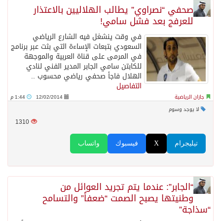
صحفي “نصراوي” يطالب الهلاليين بالاعتذار
للعرفج بعد فشل سامي!
القبض على مواطن لنقله (11) مخالفًا لنظام أمن الحدود بمنطقة جازان
في وقت ينشغل فيه الشارع الرياضي
السعودي بتبعات الإساءة التي بثت عبر برنامج
وزير الخارجية يشارك في الاجتماع الخامس للأطراف الإقليمية الأربعة
في المرمى على قناة العربية والموجهة
للكابتن سامي الجابر المدير الفني لنادي
الهلال فاجأ صحفي رياضي محسوب ..
محاولة حوثية جديدة لتعطيل النقل البحري في بحر العرب وباب المندب
التفاصيل
جازان الرياضية
12/02/2014
1:44 م
لا يوجد وسوم
مهرجان ولي العهد للهجن في نسخته الثامنة يعلن برنامجه بجوائز تتجاوز 50 مليون ريال
1310
مجلس الشورى يشارك في اجتماع اللجنة البرلمانية الخليجية – الأوروبية العاشر
تيليجرام
X
فيسبوك
واتساب
الهيئة العامة للإحصاء: إنتاج المملكة من النفط الخام بلغ 3.46 مليارات برميل عام 2025
“الجابر”: عندما يتم تجريد العوائل من
وطنيتها يصبح الصمت “ضعفاً” والتسامح
“سذاجة”