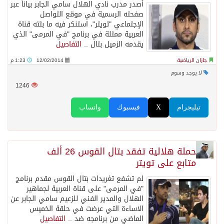
أصدر مدرب نادي الهلال سامي الجابر بياناً عبر
صفحته الرسمية في موقع التواصل
الإجتماعي "تويتر"، استنكر فيه ما بثته قناة
العربية ممثلة في برنامج "في المرمى" الذي
يقدمه الزميل بتال ..
التفاصيل
جازان الرياضية
12/02/2014
1:23 م
لا يوجد وسوم
1246
تيليجرام
X
فيسبوك
واتساب
حملة هلالية تفقد بتال القوس 26 ألف
متابع على تويتر
لم تشفع تغريدات بتال القوس مقدم برنامج
"في المرمى" على قناة العربية لجماهير
الهلال والمدير الفني للزعيم سامي الجابر عن
الاساءة التي عرضت في حلقة الخميس
الماضي من برنامجه ضد ..
التفاصيل