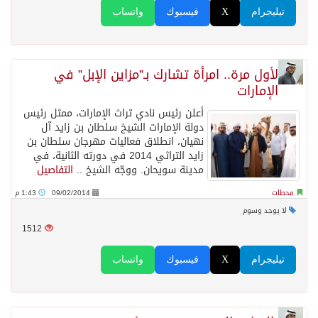
تيليجرام
X
فيسبوك
واتساب
لأول مرة.. امرأة تشارك بـ”مزاين الإبل” في
الإمارات
أعلن رئيس نادي تراث الإمارات، ممثل رئيس
دولة الإمارات الشيخ سلطان بن زايد آل
نهيان، انطلاق فعاليات مهرجان سلطان بن
زايد التراثي 2014 في دورته الثانية، في
مدينة سويحان. ووجّه الشيخ ..
التفاصيل
محطات
09/02/2014
1:43 م
لا يوجد وسوم
1512
تيليجرام
X
فيسبوك
واتساب