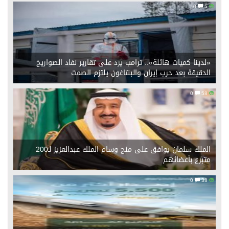
0
5
«لدينا كميات هائلة».. ترامب يرد على تقارير نفاد الصواريخ
الدقيقة بعد حرب إيران والبنتاغون يلتزم الصمت
0
58
الملك سلمان يوافق على منح وسام الملك عبدالعزيز لـ200
متبرع بأعضائهم
0
38