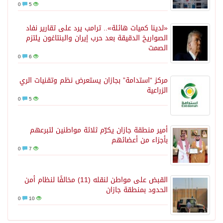
0
5
«لدينا كميات هائلة».. ترامب يرد على تقارير نفاد
الصواريخ الدقيقة بعد حرب إيران والبنتاغون يلتزم
الصمت
0
6
مركز “استدامة” بجازان يستعرض نظم وتقنيات الري
الزراعية
0
5
أمير منطقة جازان يكرّم ثلاثة مواطنين لتبرعهم
بأجزاء من أعضائهم
0
7
القبض على مواطن لنقله (11) مخالفًا لنظام أمن
الحدود بمنطقة جازان
0
10