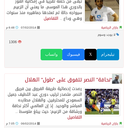
تبقى من حلمه تقريبا في إمكانية الفوز
بالدوري هذا الموسم، ما يعني أن الزعيم
سيواجه حالة لم تعتدها جماهيره منذ سنوات
وهي وداع ..
التفاصيل
جازان الرياضية
07/02/2014
6:48 م
لا يوجد وسوم
1306
تيليجرام
X
فيسبوك
واتساب
“نحافة” النصر تتفوق على “طول” الهلال
رصدت إحصائية طريفة الفروق بين فريق
النصر، متصدر ترتيب دوري عبد اللطيف جميل
السعودي للمحترفين، والهلال مطارده
المباشر والوحيد. إذ إن العالمي أكثر نحافة
ورشاقة من الزعيم؛ حيث يبلغ متوسط ..
التفاصيل
جازان الرياضية
06/02/2014
7:05 م