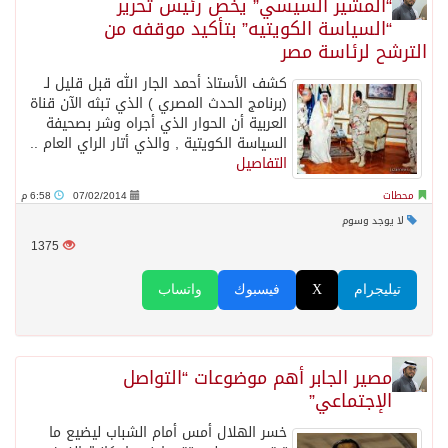
“المشير السيسي” يخص رئيس تحرير
“السياسة الكويتيه” بتأكيد موقفه من
الترشح لرئاسة مصر
كشف الأستاذ أحمد الجار الله قبل قليل لـ
(برنامج الحدث المصري ) الذي تبثه الآن قناة
العربية أن الحوار الذي أجراه وشر بصحيفة
السياسة الكويتية , والذي أتار الراي العام ..
التفاصيل
محطات
07/02/2014
6:58 م
لا يوجد وسوم
1375
تيليجرام
X
فيسبوك
واتساب
مصير الجابر أهم موضوعات “التواصل
الإجتماعي”
خسر الهلال أمس أمام الشباب ليضيع ما