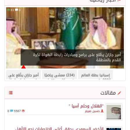
61
0
أمير جازان يطّلع على برامج ومبادرات رابطة الهواة لكرة
القدم بالمنطقة
إسبانيا بطلة العالم
(234) ممشى رياضيًا
أمير جازان يطّلع على
2026.. توريس يحسم
في جازان يستقطب
برامج ومبادرات رابطة
النهائي ويُسقط
الأهالي والزوار خلال
الهواة لكرة القدم
الأرجنتين في الوقت
الإجازة الصيفية
بالمنطقة
مقالات
الإضافي
“الهلال وحلم آسيا “
حسين صيرم
5567
0
الأخضر السعودي يحقق أغلى الإنتصارات نحو التأهل ..