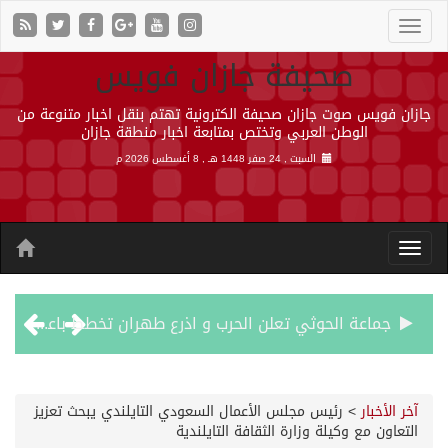
صحيفة جازان فويس
جازان فويس صوت جازان صحيفة الكترونية تهتم بنقل اخبار متنوعة من
الوطن العربي وتختص بمتابعة اخبار منطقة جازان
السبت , 24 صفر 1448 هـ ,
8 أغسطس 2026 م
جماعة الحوثي تعلن الحرب و اذرع طهران تخطط باعمال ارهابية واسعة تطال دول الشرق الاوسط
قمة سعودية – تركية – باكستانية في جدة
آخر الأخبار
>
رئيس مجلس الأعمال السعودي التايلندي يبحث تعزيز
التعاون مع وكيلة وزارة الثقافة التايلندية
مقتل شخصين وإصابة 14 إثر انفجار عبوة ناسفة داخل حافلة في ريف دمشق