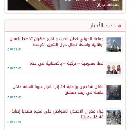
بمنطقة جازان
جديد الأخبار
جماعة الحوثي تعلن الحرب و اذرع طهران تخطط باعمال
ارهابية واسعة تطال دول الشرق الاوسط
0
77
قمة سعودية – تركية – باكستانية في جدة
0
35
مقتل شخصين وإصابة 14 إثر انفجار عبوة ناسفة داخل
حافلة في ريف دمشق
0
36
جراء عدوان الاحتلال المتواصل على مخيم قلنديا إصابة
48 فلسطينيًا
0
29