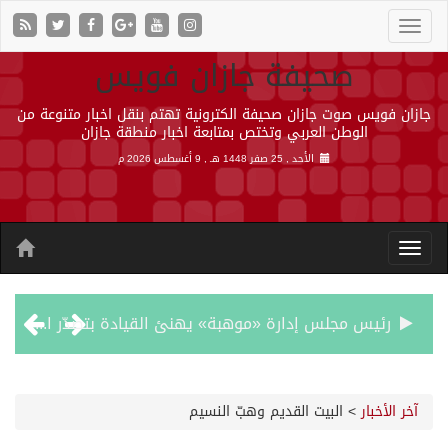
صحيفة جازان فويس
جازان فويس صوت جازان صحيفة الكترونية تهتم بنقل اخبار متنوعة من
الوطن العربي وتختص بمتابعة اخبار منطقة جازان
الأحد , 25 صفر 1448 هـ ,
9 أغسطس 2026 م
رئيس مجلس إدارة «موهبة» يهنئ القيادة بتصدّر المملكة نتائج أولمبياد العلوم النووية الدولي ونجاح استضافته
جازان.. موطن الفواكه الاستوائية ونموذج وطني للتنمية الزراعية المستدامة
آخر الأخبار
>
البيت القديم وهبّ النسيم
رحبت المملكة ببيان مجلس الأمن وتنديده بهجمات ميليشيا الحوثي الإرهابية