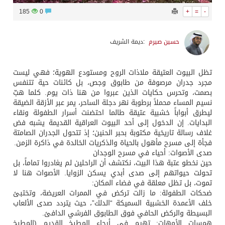
185
0
+
=
-
حسين صيرم
:ديمة الشريف
تظل البيوت العتيقة ملاذات الروح ومستودع الهوية؛ فهي ليست
مجرد جدران مرصوفة من طابوق وجص، بل كائنات حية تتنفس
بصمت، وتحرس حكايات الذين عبروا من هنا ذات يوم. كلما هبّ
نسيم المساء محملاً برطوبة نهر دجلة الساحر، يمر عبر الأزقة الضيقة
ليطرق أبواباً خشبية عتيقة طالما احتضنت أسرار الطفولة ونقاء
البدايات. إن الدخول إلى أحد البيوت العراقية القديمة يشبه فض
غلاف رسالة تاريخية مكتوبة بحبر الحنين؛ إذ تتحول الجدران الصامتة
فجأة إلى مسرح مأهول بالحياة والذكريات الخالدة في ذاكرة الزمن.
صدى الأصوات: أحياء في مسرح الوجدان
حين نخطو عتبة هذا البيت، نكتشف أن الراحلين لم يغادروا تماماً، بل
تحولت حيواتهم إلى صدى أبدي يسكن الزوايا. الأصوات هنا لا
تموت، بل تظل معلقة في فضاء المكان:
ضحكات الطفولة: ما زالت تركض في الممرات العريضة، وتختبئ
خلف الأعمدة الخشبية السميكة “الدلك”، حيث يتردد صدى الألعاب
البسيطة والركض الحافي فوق الطابوق الفرشي الدافئ.
همسات الأمهات: تهيم في أرجاء المطبخ القديم (المطبخ