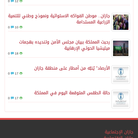
0
12
جازان.. موطن الفواكه الاستوائية ونموذج وطني للتنمية
الزراعية المستدامة
0
10
رحبت المملكة ببيان مجلس الأمن وتنديده بهجمات
ميليشيا الحوثي الإرهابية
0
18
الأرصاد” يُنبّه من أمطار على منطقة جازان
0
17
حالة الطقس المتوقعة اليوم في المملكة
0
17
جازان الإجتماعية