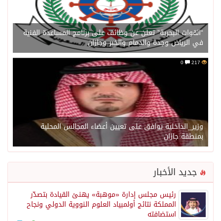
“القوات البحرية” تعلن عن وظائف على برنامج المساعدة الفنية
في الرياض وجدة والدمام والخبر وجازان
0
217
وزير_الداخلية يوافق على تعيين أعضاء المجالس المحلية
بمنطقة جازان
جديد الأخبار
رئيس مجلس إدارة «موهبة» يهنئ القيادة بتصدّر
المملكة نتائج أولمبياد العلوم النووية الدولي ونجاح
استضافته