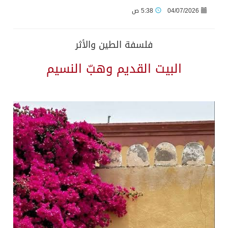
04/07/2026
5:38 ص
الأرصاد” يُنبّه من أمطار على منطقة جازان
فلسفة الطين والأثر
حالة الطقس المتوقعة اليوم في المملكة
البيت القديم وهبّ النسيم
أجواء من الحب والتراث تزين ليلة عرس آل صيرم
اتفاقية مكة… تعزيز الردع لحماية الاستقرار وترحيب اقليمي ودولي بها
الجيش اليمني ينفذ عملية عسكرية ضد الحوثيين رداً على هجماتهم
السديس: اتفاقية مكة تجسد مكانة المملكة الدينية وريادتها الحضارية والعالمية
وزير الدفاع: اتفاقية مكة تسهم في دعم أمن واستقرار المنطقة والعالم