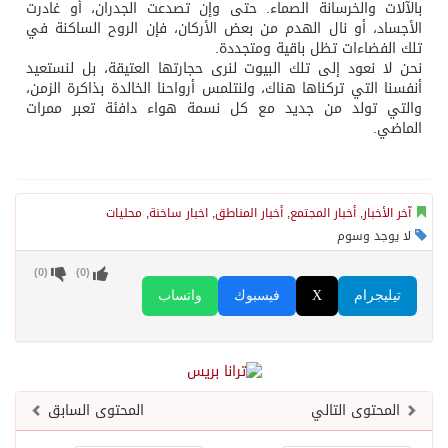
بالآلات والخرسانة الصماء. حتى وإن تصدعت الجدران، أو غادرت
الأجساد، أو نال الهدم من بعض الأركان، فإن الروح الساكنة في
تلك الفضاءات تظل باقية ومتجددة.
نحن لا نعود إلى تلك البيوت لنرى حجارتها العتيقة، بل لنستعيد
أنفسنا التي تركناها هناك، ولنتلمس أرواحنا الخالدة بذاكرة الزمن،
والتي تولد من جديد مع كل نسمة هواء دافئة تعبر ممرات
الماضي.
آخر الأخبار
,
أخبار المجتمع
,
أخبار المناطق
,
اخبار ساخنة
,
محليات
لا يوجد وسوم
)
0
(
)
0
(
تيليجرام
X
فيسبوك
واتساب
المحتوى التالي
المحتوى السابق