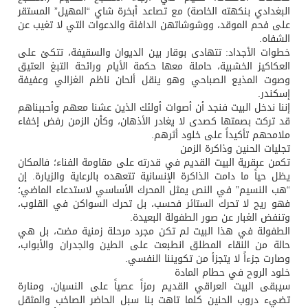
البغدادي بنكهته الخاصة) مع تصاعد أبخرة شاي “المهيل” المستقر
على فحم الموقد، ووشوشاتهن الدافئة والدعوات التي لا تغيب عن
الشفاه.
خطوات الأجداد: تتهادى بوقار بين الديوان والسقيفة، تتكئ على
العكاكيز الخشبية، حاملة معها حكمة الأيام ورائحة التبغ العتيق
وصوت المذيع الصباحي وهو ينقل ألحان ناظم الغزالي وعفيفة
إسكندر.
إننا ندخل البيت فنجد أن أصوات أولئك الذين عشنا معهم وأحببناهم
قد تركت بصمتها كصدى لا يغادر الأذهان، وكأن الزمن رفض إخفاء
ملامحهم تأكيداً على خلود أثرهم.
تجليات الحنين وذاكرة الزمن
تكمن عبقرية البيت القديم في قدرته على مقاومة الفناء؛ فالمكان
يظل حياً ما دامت الذاكرة الإنسانية تتعهده بالرعاية والزيارة. إن
“هب النسيم” في النص يمثل المحرك الأساسي لاستدعاء الماضي؛
فهو ريح لا تحرك الستائر فحسب، بل تحرك السواكن في القلوب،
وتنفض الغبار عن صور الطفولة البعيدة.
الطفولة في هذا البيت لم تكن مجرد مرحلة زمنية مضت، بل هي
حالة من النقاء المطلق انطبعت على الطين والجدران والأبواب،
وصارت جزءاً لا يتجزأ من تكويننا النفسي.
خلود الروح في حطام المادة
سيبقى البيت العراقي القديم رمزاً عصياً على النسيان، ومنارة
تضيء دروب الحنين كلما تاهت بنا سبل الحاضر الصاخب والمثقل