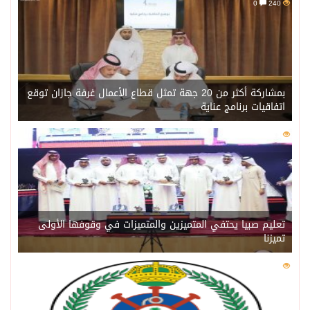
0
240
بمشاركة أكثر من 20 جهة تمثل قطاع الأعمال غرفة جازان توقع
اتفاقيات برنامج عناية
0
221
تعليم صبيا يحتفي المتميزين والمتميزات في وقوفها الأولى
تميزنا
0
216