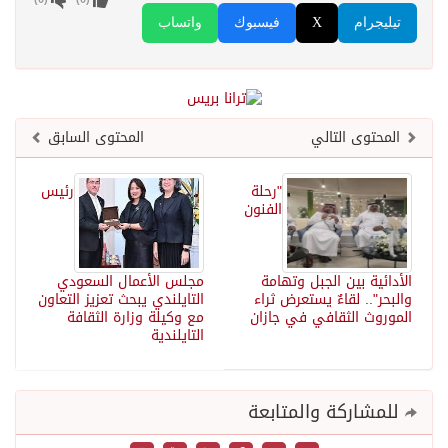
تيليجرام
X
فيسبوك
واتساب
المحتوى التالي
المحتوى السابق
"رحلة
رئيس
الفنون
الأدائية بين الجبل وتهامة
مجلس الأعمال السعودي
والبحر".. لقاءٌ يستعرض ثراء
التايلندي يبحث تعزيز التعاون
الموروث الثقافي في جازان
مع وكيلة وزارة الثقافة
التايلندية
للمشاركة والمتابعة