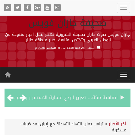
صحيفة جازان فويس
جازان فويس صوت جازان صحيفة الكترونية تهتم بنقل اخبار متنوعة من
الوطن العربي وتختص بمتابعة اخبار منطقة جازان
السبت , 24 صفر 1448 هـ ,
8 أغسطس 2026 م
اتفاقية مكة… تعزيز الردع لحماية الاستقرار وترحيب اقليمي ودولي بها
الجيش اليمني ينفذ عملية عسكرية ضد الحوثيين رداً على هجماتهم
آخر الأخبار
>
ترامب يعلن انتهاء التهدئة مع إيران بعد ضربات
عسكرية
السديس: اتفاقية مكة تجسد مكانة المملكة الدينية وريادتها الحضارية والعالمية