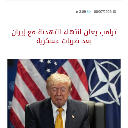
08/07/2026
3:09 م
وزير الدفاع: اتفاقية مكة تسهم في دعم أمن واستقرار المنطقة والعالم
ترامب يعلن انتهاء التهدئة مع إيران
رئيس وزراء العراق لرئيس الاستخبارات السعودي: نرفض استخدام أراضينا منطلقاً لأي هجمات
بعد ضربات عسكرية
الرياض وأنقرة وإسلام آباد تطلق «اتفاقية مكة» للدفاع
حالة الطقس المتوقعة اليوم في المملكة
جماعة الحوثي تعلن الحرب و اذرع طهران تخطط باعمال ارهابية واسعة تطال دول الشرق الاوسط
قمة سعودية – تركية – باكستانية في جدة
مقتل شخصين وإصابة 14 إثر انفجار عبوة ناسفة داخل حافلة في ريف دمشق