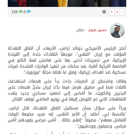
158
0
+
=
-
حسين صيرم
: جازان
أعلن الرئيس الأمريكي دونالد ترامب، الأربعاء، أن اتفاق التهدئة
المؤقت مع إيران “انتهى”، موجهاً انتقادات حادة إلى القيادة
الإيرانية، في تصريحات أدلى بها على هامش قمة الناتو في
العاصمة التركية أنقرة، بعد ساعات من تنفيذ الولايات المتحدة ضربات
عسكرية ضد أهداف إيرانية، وفق ما نقلته مجلة “نيوزويك”.
وقالت واشنطن إن الضربات جاءت رداً على هجمات استهدفت
ناقلات نفط في مضيق هرمز، فيما ردّت إيران بشنّ هجمات على
البحرين والكويت، ما أفضى إلى تصعيد عسكري جديد يهدد
التفاهمات التي تم التوصل إليها في يونيو الماضي لوقف القتال.
وردّاً على سؤال بشأن مستقبل اتفاق التهدئة، قال ترامب:
“بالنسبة لي، أعتقد أن الأمر انتهى، إنه مجرد مضيعة للوقت
التعامل معهم”، مضيفاً: “إنهم حثالة… أناس مرضى يقودهم أناس
مرضى، وعنيفون ووحشيون”.