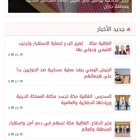
وزير_الداخلية يوافق على تعيين أعضاء المجالس المحلية
بمنطقة جازان
جديد الأخبار
اتفاقية مكة… تعزيز الردع لحماية الاستقرار وترحيب
اقليمي ودولي بها
0
21
الجيش اليمني ينفذ عملية عسكرية ضد الحوثيين رداً
على هجماتهم
0
17
السديس: اتفاقية مكة تجسد مكانة المملكة الدينية
وريادتها الحضارية والعالمية
0
15
وزير الدفاع: اتفاقية مكة تسهم في دعم أمن واستقرار
المنطقة والعالم
0
18