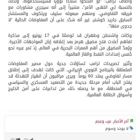
وأضاف ترامب: “لو امتلكوا سلاحاً نووياً فسيستخدمونه، ولذلك
بالنسبة لي انتهى الأمر”، مشيراً إلى أنه سيجري مشاورات مع
فريقه التفاوضي، ومنهم مبعوثه ستيف ويتكوف والمستشار
السابق جاريد كوشنر، غير أنه شدّد على أن المفاوضات الحالية “لا
جدوى منها”.
وكانت واشنطن وطهران قد توصلتا في 17 يونيو إلى مذكرة
تفاهم أعادت فتح مضيق هرمز بعد إغلاقه إبان المواجهات الأخيرة.
ويُعدّ المضيق من أهم الممرات البحرية في العالم، إذ تمر عبره نحو
خُمس إمدادات النفط والغاز العالمية.
وتُثير تصريحات ترامب تساؤلات جدية حول مصير المفاوضات
المتعلقة بالبرنامج النووي الإيراني، التي كانت تهدف إلى إطلاق
مسار تفاوضي يمتد 60 يوماً. ويرى مراقبون أن انهيار التهدئة قد
يفتح الباب أمام مرحلة جديدة من التصعيد العسكري والسياسي
في المنطقة، مع ما يحمله ذلك من تداعيات على أمن الخليج
وأسواق الطاقة العالمية.
آخر الأخبار
,
عرب وعجم
لا يوجد وسوم
)
0
(
)
0
(