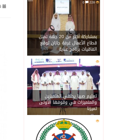
0
228
6
06/08/2026
الاحتلال يهدم محالاً تجارية في مخي
06/08/2026
الهيئة العامة للإحصاء: إنتاج المملكة 
بمشاركة أكثر من 20 جهة تمثل
قطاع الأعمال غرفة جازان توقع
اتفاقيات برنامج عناية
06/08/2026
«الصحة العالمية» تحذر: إي
0
202
06/08/2026
«لدينا كميات هائلة».. ترا
06/08/2026
مركز “استدامة” بجازان يس
تعليم صبيا يحتفي المتميزين
والمتميزات في وقوفها الأولى
تميزنا
06/08/2026
أمير منطقة جازان يكرّم ث
0
202
06/08/2026
القبض على مواطن لنقله (11) مخالفًا لنظام أمن الحدود بمنطقة جاز