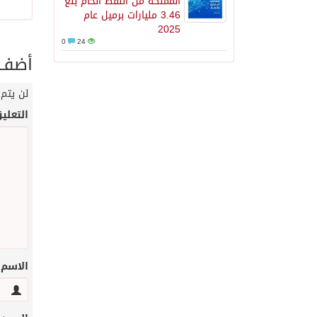
المملكة من النفط الخام بلغ
3.46 مليارات برميل عام
2025
0
24
أضف ت
لن يتم 
التعلي
الاسم