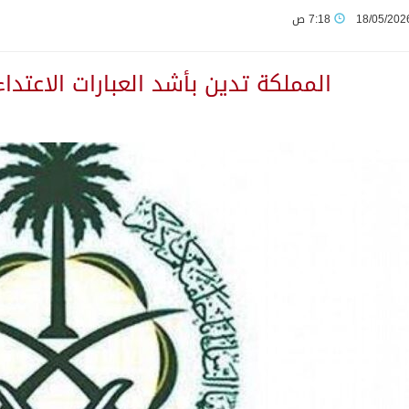
18/05/202
7:18 ص
م قلنديا ويعتقل 11 فلسطينياً بالضفة
المملكة تدين بأشد العبارات الاعتداء
من النفط الخام بلغ 3.46 مليارات برميل عام 2025
بولا يتسارع في الكونغو ويتجاوز قدرات الاستجابة
مب يرد على تقارير نفاد الصواريخ الدقيقة بعد حرب إيران والبنتاغون
تعرض نظم وتقنيات الري الزراعية
لاثة مواطنين لتبرعهم بأجزاء من أعضائهم
ان