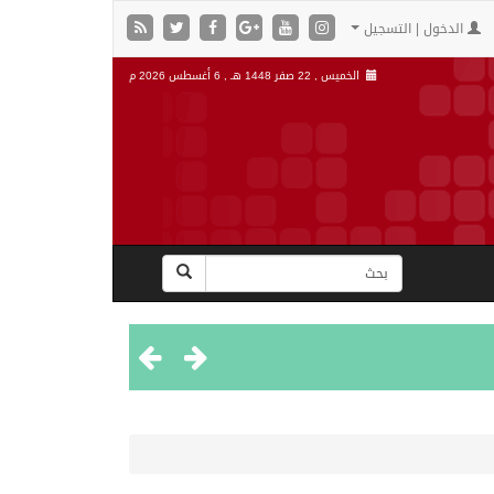
الدخول | التسجيل
الخميس , 22 صفر 1448 هـ ,
6 أغسطس 2026 م
”