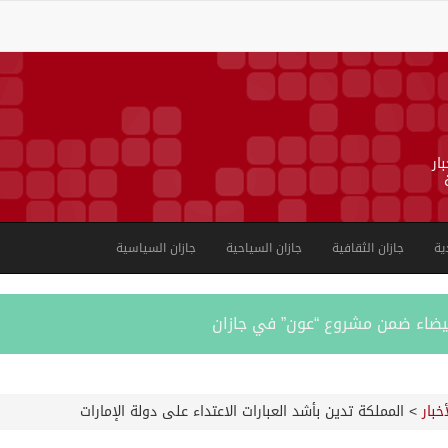
ار
ية
جازان الثقافية
جازان السياحية
جازان السياسية
بية على الجوامع والمساجد خلال شهر يوليو 2026م
أخبار
>
المملكة تدين بأشد العبارات الاعتداء على دولة الإمارات
ورشة عمل لمزاولي الصيد والأنشطة البحرية عن خدمات بوابة “زاول