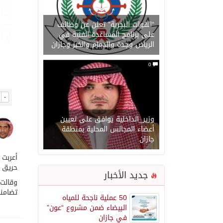
“القوات البحرية” تعلن عن وظائف
على برنامج المساعدة الفنية في
الرياض وجدة والدمام والخبر وجازان
0
-
وزير_الداخلية يوافق على تعيين
أعضاء المجالس المحلية بمنطقة
جازان
أعربت 
حريق خ
جديد الأخبار
وقالت 
تضامنه
50 عملية ناجحة للمياه
البيضاء ضمن مشروع “عون”
في جازان