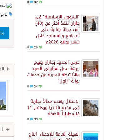
0
32
لا يو
“الشؤون الإسلامية” في
جازان تنفذ أكثر من (48)
ألف جولة رقابية على
تيل
الجوامع والمساجد خلال
شهر يوليو 2026م
0
26
حرس الحدود بجازان يقيم
ورشة عمل لمزاولي الصيد
الم
والأنشطة البحرية عن خدمات
بوابة “زاول”
0
34
الاحتلال يهدم محالاً تجارية
في مخيم قلنديا ويعتقل 11
فلسطينياً بالضفة
0
33
للم
الهيئة العامة للإحصاء: إنتاج