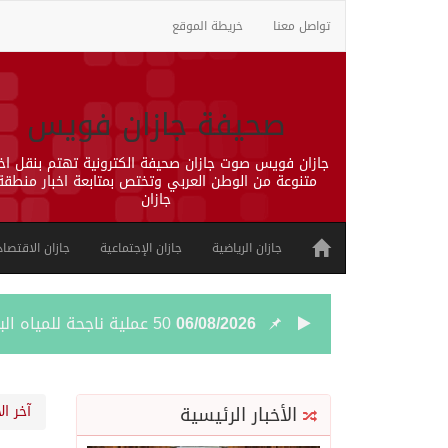
تواصل معنا
خريطة الموقع
صحيفة جازان فويس
جازان فويس صوت جازان صحيفة الكترونية تهتم بنقل اخب
متنوعة من الوطن العربي وتختص بمتابعة اخبار منطقة
جازان
جازان الرياضية
جازان الإجتماعية
جازان الاقتصاد
06/08/2026
50 عملية ناجحة للمياه البيضاء ضمن مشروع “عون” في جازان
06/08/2026
“الشؤون الإسلامية” في جازان تنفذ أكثر من (48) ألف جولة رقا
الأخبار الرئيسية
آخر ال
06/08/2026
حرس الحدود بجازان يقيم 