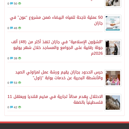
0
50
50 عملية ناجحة للمياه البيضاء ضمن مشروع “عون” في
جازان
0
46
“الشؤون الإسلامية” في جازان تنفذ أكثر من (48) ألف
جولة رقابية على الجوامع والمساجد خلال شهر يوليو
2026م
0
38
حرس الحدود بجازان يقيم ورشة عمل لمزاولي الصيد
والأنشطة البحرية عن خدمات بوابة “زاول”
0
53
الاحتلال يهدم محالاً تجارية في مخيم قلنديا ويعتقل 11
فلسطينياً بالضفة
0
42