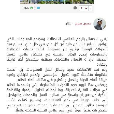
166
0
+
=
-
حسين صيرم
: جازان
يأتي الاحتفال باليوم العالمي للاتصالات ومجتمع المعلومات، الذي
يوافق السابع عشر من مايو من كل عام، في ظل عالمٍ تتسارع فيه
التحولات الرقمية بوتيرةٍ غير مسبوقة، لتغدو تقنيات الاتصالات
والمعلومات إحدى الركائز الرئيسة في تشكيل ملامح التنمية
الحديثة، وإدارة الأعمال والخدمات، وصناعة مجتمعاتٍ أكثر ترابطًا
وكفاءة.
ولم تعد الاتصالات مجرد وسائل لنقل المعلومات، بل أصبحت
منظومةً متكاملةً تقود التحول المؤسسي، وتدعم الابتكار، وتعيد
صياغة أنماط الحياة والعمل والتعليم في مختلف أنحاء العالم.
ويعكس هذا اليوم حجم التحولات المتسارعة التي يشهدها العالم
في مجالات التقنية الحديثة، وما أحدثته الحلول الرقمية والأنظمة
الذكية من تغييراتٍ واسعةٍ في أساليب العمل والخدمات والتواصل،
إلى جانب دورها في دعم الاقتصادات، وتسريع كفاءة الأداء،
وتوسيع نطاق الوصول إلى المعرفة والخدمات، ضمن مشهدٍ تقنيٍ
متجددٍ بات عنصرًا مؤثرًا في رسم ملامح التنمية الحديثة عالميًّا.