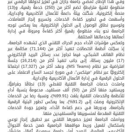
وفي هذا الإطار، تمضي جامعة جازان في تعزيز تحولها الرقمي عبر
منظومةٍ تقنيةٍ مترابطةٍ تضم أكثر من (250) خدمةً رقمية، و(13)
منصةً إلكترونية، شكّلت بيئةً داعمةً للأعمال الأكاديمية والإدارية،
وأسهمت في تطوير كفاءة الخدمات، وتسريع إنجاز التعاملات،
وتوسيع نطاق الوصول إلى الحلول الإلكترونية، بما يعكس توجه
الجامعة نحو بناء منظومةٍ رقميةٍ أكثر كفاءةً ومرونةً في إدارة
أعمالها وخدماتها المختلفة.
وتعكس مؤشرات الأداء حجم الحراك التقني الذي تشهده الجامعة،
إذ سجّلت أنظمة الاتصالات تنفيذ أكثر من (71,144) مكالمة عبر
نظام الهاتف الشبكي، فيما تجاوز عدد رسائل البريد الإلكتروني
(17) مليون رسالة، إلى جانب تنفيذ أكثر من (16,214) جلسةً
افتراضية عبر نظام (MS Teams)، وعقد أكثر من (17,327) اجتماعًا
إلكترونيًّا عبر نظام “ميتكس”، في صورةٍ تجسد اتساع الاعتماد على
الحلول الرقمية في إدارة الأعمال الأكاديمية والإدارية.
وامتدت خدمات الجامعة التقنية لتغطي (13) نطاقًا جغرافيًّا،
ويستفيد منها أكثر من (50) ألف مستفيد، مدعومةً بنسبة أداءٍ
للأنظمة والخدمات التقنية بلغت (99.91%)، ونسبة رضا عن الخدمات
الإلكترونية وصلت إلى (91.2%)، بما يعكس تطور البنية الرقمية
بالجامعة، ودورها في دعم كفاءة الأداء، وتعزيز جودة الخدمات
التقنية المقدمة لمنسوبيها والمستفيدين منها.
وواصلت الجامعة تعزيز حضورها التقني عبر تحقيق إنجازٍ نوعيٍ
باستكمال تفعيل وربط مواقعها الجامعية ضمن خدمة التجوال
الأكاديمي العالمية، لتصبح أول جامعة سعودية تُفعّل وتشغّل