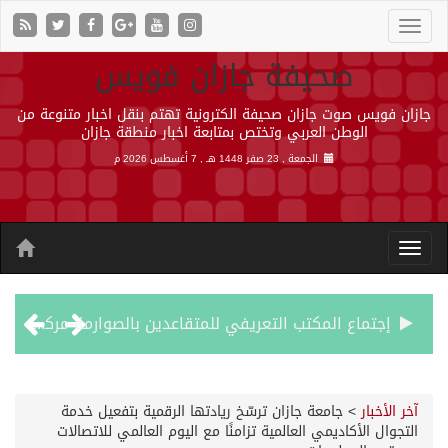
صحيفة جازان فويس
جازان فويس صوت جازان صحيفة الكترونية تهتم بنقل اخبار متنوعة من
الوطن العربي وتختص بمتابعة اخبار منطقة جازان
الجمعة , 23 صفر 1448 هـ ,
7 أغسطس 2026 م
إجتماع المكتب التعريفي للمتقاعدين بالصوارمة-مركز الحكامية
50 عملية ناجحة للمياه البيضاء ضمن مشروع “عون” في جازان
آخر الأخبار
>
جامعة جازان ترسّخ ريادتها الرقمية بتفعيل خدمة
التجوال الأكاديمي العالمية تزامنًا مع اليوم العالمي للاتصالات
“الشؤون الإسلامية” في جازان تنفذ أكثر من (48) ألف جولة رقابية على الجوامع والمساجد خلال شهر يوليو 2026م