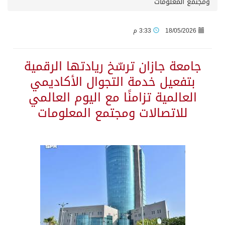
ومجتمع المعلومات
حرس الحدود بجازان يقيم ورشة عمل لمزاولي الصيد والأنشطة البحرية عن خدمات بوابة “زاول”
18/05/2026
3:33 م
الاحتلال يهدم محالاً تجارية في مخيم قلنديا ويعتقل 11 فلسطينياً بالضفة
جامعة جازان ترسّخ ريادتها الرقمية
بتفعيل خدمة التجوال الأكاديمي
الهيئة العامة للإحصاء: إنتاج المملكة من النفط الخام بلغ 3.46 مليارات برميل عام 2025
العالمية تزامنًا مع اليوم العالمي
للاتصالات ومجتمع المعلومات
«الصحة العالمية» تحذر: إيبولا يتسارع في الكونغو ويتجاوز قدرات الاستجابة
«لدينا كميات هائلة».. ترامب يرد على تقارير نفاد الصواريخ الدقيقة بعد حرب إيران والبنتاغون يلتزم الصمت
مركز “استدامة” بجازان يستعرض نظم وتقنيات الري الزراعية
أمير منطقة جازان يكرّم ثلاثة مواطنين لتبرعهم بأجزاء من أعضائهم