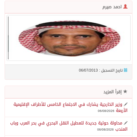
احمد صيرم
الاحتلال يهدم محالاً تجارية في مخيم قلنديا ويعتقل 11 فلسطينياً بالضفة
الهيئة العامة للإحصاء: إنتاج المملكة من النفط الخام بلغ 3.46 مليارات برميل عام 2025
«الصحة العالمية» تحذر: إيبولا يتسارع في الكونغو ويتجاوز قدرات الاستجابة
تاريخ التسجيل : 06/07/2013
«لدينا كميات هائلة».. ترامب يرد على تقارير نفاد الصواريخ الدقيقة بعد حرب إيران والبنتاغون يلتزم الصمت
مركز “استدامة” بجازان يستعرض نظم وتقنيات الري الزراعية
إقرأ المزيد
وزير الخارجية يشارك في الاجتماع الخامس للأطراف الإقليمية
أمير منطقة جازان يكرّم ثلاثة مواطنين لتبرعهم بأجزاء من أعضائهم
الأربعة
06/08/2026
محاولة حوثية جديدة لتعطيل النقل البحري في بحر العرب وباب
القبض على مواطن لنقله (11) مخالفًا لنظام أمن الحدود بمنطقة جازان
المندب
06/08/2026