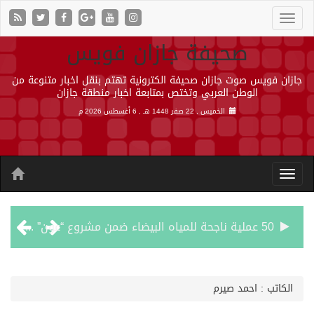
صحيفة جازان فويس
جازان فويس صوت جازان صحيفة الكترونية تهتم بنقل اخبار متنوعة من
الوطن العربي وتختص بمتابعة اخبار منطقة جازان
الخميس , 22 صفر 1448 هـ ,
6 أغسطس 2026 م
50 عملية ناجحة للمياه البيضاء ضمن مشروع “عون” في جازان
“الشؤون الإسلامية” في جازان تنفذ أكثر من (48) ألف جولة رقابية على الجوامع والمساجد خلال شهر يوليو 2026م
الكاتب : احمد صيرم
حرس الحدود بجازان يقيم ورشة عمل لمزاولي الصيد والأنشطة البحرية عن خدمات بوابة “زاول”