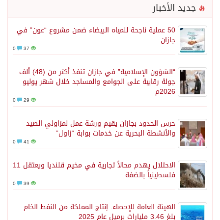
جديد الأخبار
50 عملية ناجحة للمياه البيضاء ضمن مشروع “عون” في
جازان
0
37
“الشؤون الإسلامية” في جازان تنفذ أكثر من (48) ألف
جولة رقابية على الجوامع والمساجد خلال شهر يوليو
2026م
0
29
حرس الحدود بجازان يقيم ورشة عمل لمزاولي الصيد
والأنشطة البحرية عن خدمات بوابة “زاول”
0
41
الاحتلال يهدم محالاً تجارية في مخيم قلنديا ويعتقل 11
فلسطينياً بالضفة
0
39
الهيئة العامة للإحصاء: إنتاج المملكة من النفط الخام
بلغ 3.46 مليارات برميل عام 2025