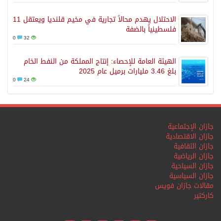
الاحتلال يهدم محالاً تجارية في مخيم قلنديا ويعتقل 11
فلسطينياً بالضفة
0
32
الهيئة العامة للإحصاء: إنتاج المملكة من النفط الخام
بلغ 3.46 مليارات برميل عام 2025
0
24
جازان الإجتماعية
جازان الاقتصادية
جازان الثقافية
جازان الرياضية
جازان السياحية
جازان السياسية
مقالات جازان فويس
كاركتير