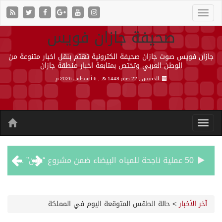
صحيفة جازان فويس
جازان فويس صوت جازان صحيفة الكترونية تهتم بنقل اخبار متنوعة من
الوطن العربي وتختص بمتابعة اخبار منطقة جازان
الخميس , 22 صفر 1448 هـ ,
6 أغسطس 2026 م
50 عملية ناجحة للمياه البيضاء ضمن مشروع “عون” في جازان
“الشؤون الإسلامية” في جازان تنفذ أكثر من (48) ألف جولة رقابية على الجوامع والمساجد خلال شهر يوليو 2026م
آخر الأخبار
>
حالة الطقس المتوقعة اليوم في المملكة
حرس الحدود بجازان يقيم ورشة عمل لمزاولي الصيد والأنشطة البحرية عن خدمات بوابة “زاول”