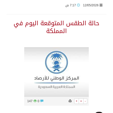
12/05/2026
7:17 ص
الاحتلال يهدم محالاً تجارية في مخيم قلنديا ويعتقل 11 فلسطينياً بالضفة
حالة الطقس المتوقعة اليوم في
المملكة
الهيئة العامة للإحصاء: إنتاج المملكة من النفط الخام بلغ 3.46 مليارات برميل عام 2025
«الصحة العالمية» تحذر: إيبولا يتسارع في الكونغو ويتجاوز قدرات الاستجابة
«لدينا كميات هائلة».. ترامب يرد على تقارير نفاد الصواريخ الدقيقة بعد حرب إيران والبنتاغون يلتزم الصمت
مركز “استدامة” بجازان يستعرض نظم وتقنيات الري الزراعية
أمير منطقة جازان يكرّم ثلاثة مواطنين لتبرعهم بأجزاء من أعضائهم
147
0
+
=
-
القبض على مواطن لنقله (11) مخالفًا لنظام أمن الحدود بمنطقة جازان