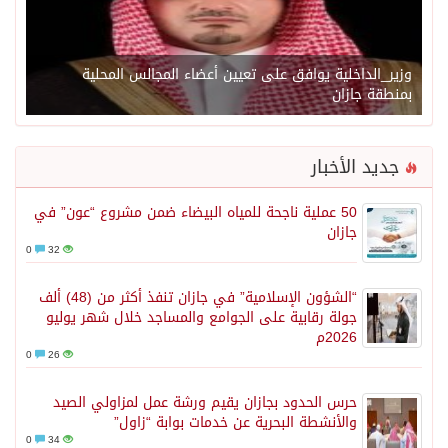
وزير_الداخلية يوافق على تعيين أعضاء المجالس المحلية
بمنطقة جازان
جديد الأخبار
50 عملية ناجحة للمياه البيضاء ضمن مشروع “عون” في
جازان
0
32
“الشؤون الإسلامية” في جازان تنفذ أكثر من (48) ألف
جولة رقابية على الجوامع والمساجد خلال شهر يوليو
2026م
0
26
حرس الحدود بجازان يقيم ورشة عمل لمزاولي الصيد
والأنشطة البحرية عن خدمات بوابة “زاول”
0
34