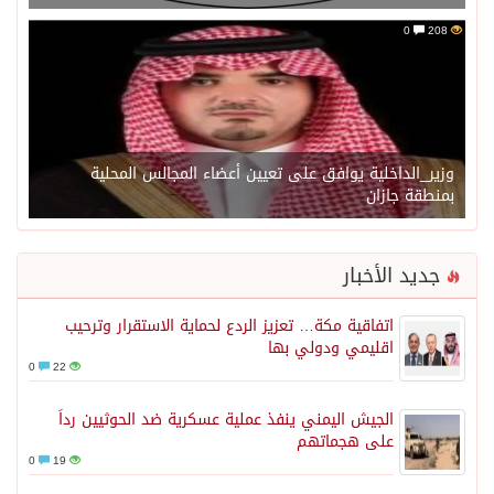
0
208
وزير_الداخلية يوافق على تعيين أعضاء المجالس المحلية
بمنطقة جازان
جديد الأخبار
اتفاقية مكة… تعزيز الردع لحماية الاستقرار وترحيب
اقليمي ودولي بها
0
22
الجيش اليمني ينفذ عملية عسكرية ضد الحوثيين رداً
على هجماتهم
0
19