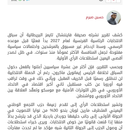
حسين صيرم
كشف تقرير نشرته صحيفة فايننشال تايمز البريطانية أن سباق
الانتخابات الرئاسية الفرنسية لعام 2027 بدأ فعليًا قبل موعده
الرسمي، وسط ازدحام غير مسبوق بالمرشحين واحتمالات سياسية
مفتوحة تجعل المنافسة الأكثر غموضًا منذ سنوات، في ظل تصدر
أقصى اليمين استطلاعات الرأي الأولية.
وبحسب التقرير، فإن أكثر من عشرة سياسيين أعلنوا بالفعل دخول
السباق لخلافة الرئيس إيمانويل ماكرون، رغم أن الحملة الانتخابية
لن تنطلق رسميًا قبل الخريف المقبل. ويأتي ذلك في وقت تراقب
فيه أوروبا عن كثب مستقبل ثاني أكبر اقتصاد في الاتحاد
الأوروبي، في ظل التوترات الأمنية مع موسكو وتعقّد العلاقة بين
الاتحاد الأوروبي وواشنطن.
وتشير استطلاعات الرأي إلى تقدم زعيمة حزب التجمع الوطني
اليميني المتطرف مارين لوبان بنحو 30% من نوايا التصويت في
الجولة الأولى، إلى جانب حليفها جوردان بارديلا الذي قد يترشح بدلاً
منها إذا مُنعت قانونيًا من خوض الانتخابات. ويرى خبراء استطلاعات
أن وصول الحزب إلى الجولة الثانية شبه مؤكد ما لم تحدث مفاجآت