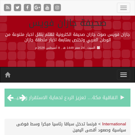
صحيفة جازان فويس
جازان فويس صوت جازان صحيفة الكترونية تهتم بنقل اخبار متنوعة من
الوطن العربي وتختص بمتابعة اخبار منطقة جازان
السبت , 24 صفر 1448 هـ ,
8 أغسطس 2026 م
اتفاقية مكة… تعزيز الردع لحماية الاستقرار وترحيب اقليمي ودولي بها
الجيش اليمني ينفذ عملية عسكرية ضد الحوثيين رداً على هجماتهم
International
>
فرنسا تدخل سباقا رئاسيا مبكرا وسط فوضى
سياسية وصعود أقصى اليمين
السديس: اتفاقية مكة تجسد مكانة المملكة الدينية وريادتها الحضارية والعالمية