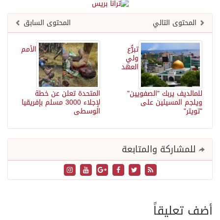
المحتوى التالي
المحتوى السابق
تبرُّع
الأمم
ولي
العهد
للمالديف يربك "الصفويين"
المتحدة تعلن عن خطة
ويلجم المسيئين على
لإجلاء 3000 مسلم بإفريقيا
"تويتر"
الوسطى
للمشاركة والمتابعة
أضف تعليقاً