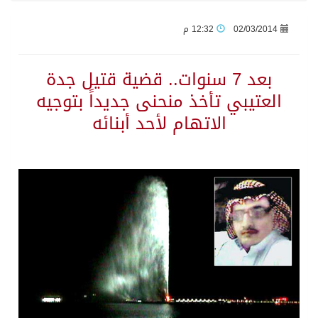
02/03/2014
12:32 م
وزير الدفاع: اتفاقية مكة تسهم في دعم أمن واستقرار المنطقة والعالم
بعد 7 سنوات.. قضية قتيل جدة
رئيس وزراء العراق لرئيس الاستخبارات السعودي: نرفض استخدام أراضينا منطلقاً لأي هجمات
العتيبي تأخذ منحنى جديداً بتوجيه
الاتهام لأحد أبنائه
الرياض وأنقرة وإسلام آباد تطلق «اتفاقية مكة» للدفاع
حالة الطقس المتوقعة اليوم في المملكة
جماعة الحوثي تعلن الحرب و اذرع طهران تخطط باعمال ارهابية واسعة تطال دول الشرق الاوسط
قمة سعودية – تركية – باكستانية في جدة
مقتل شخصين وإصابة 14 إثر انفجار عبوة ناسفة داخل حافلة في ريف دمشق