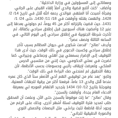
ومعاناتي إلى المسؤولين في وزارة الداخلية”.
وأضاف: “كنت أتابع قضية والدي آملاً إلقاء القبض على الجاني،
وفجأة أصبحت أنا المتهم، فوالدي رحمه الله قُتل ‏في تاريخ 14/ 2/
1428، واتهمت بقتله وأوقفت في 18/ 11/ 1430، حتى 24/ 1/
1431، حيث قضيت بالزنزانه أكثر من 45 يوماً، ثم حولوني بعدها إلى
عنبر 12 وأمضيت هناك أسبوعين قبل إطلاق سراحي بكفالة، ثم
تأخرت شرطة الجنوبية في إطلاق سراحي إلى اليوم التالي، في
الساعه الثالثة ونصف عصراً”.
وأردف “صالح”: “قدمت شكوى في ديوان المظالم بسبب تأخر
إطلاق سراحي وكسبت الدعوى في ذلك الوقت، حيث أدى هذا
التوقيف إلى الإضرار بسمعتي بين أهلي وجماعتي وجيراني، كما
تضررت في عملي الحكومي، حيث إنني من منتسبي الحرس
الملكي، وتعرضت لإيقاف راتبي وحسومات بحسب الأنظمة، لأن
جهة التحقيق لم تمنحني صك البراءة في ذلك الوقت”.
وتابع: “بعد عام من توقيفي اتهم أخي الأصغر سناً الذي كان عمره
عندما قُتل والدي 13 عاماً، فرفعنا أكثر من برقية للجهات المعنية،
وفوجئنا بتاريخ 12/ 10/ 1434 بتجديد الاتهام الموجه لي بمعرفة
الادعاء العام بجدة، وأوقفت بالسجن”.
وقال “صالح”: “ما زلت موقوفاً بالسجن حتى الآن، وعلمت أن المحقق
طلب تمديد فترة التوقيف لستة أشهر أخرى، وذلك على الرغم من
وجود أدلة قاطعة تثبت براءتي، مثل البصمات والحمض النوي
والصورة الحقيقية للجاني”.