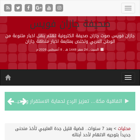
صحيفة جازان فويس
جازان فويس صوت جازان صحيفة الكترونية تهتم بنقل اخبار متنوعة من
الوطن العربي وتختص بمتابعة اخبار منطقة جازان
السبت , 24 صفر 1448 هـ ,
8 أغسطس 2026 م
اتفاقية مكة… تعزيز الردع لحماية الاستقرار وترحيب اقليمي ودولي بها
الجيش اليمني ينفذ عملية عسكرية ضد الحوثيين رداً على هجماتهم
محليات
>
بعد 7 سنوات.. قضية قتيل جدة العتيبي تأخذ منحنى
جديداً بتوجيه الاتهام لأحد أبنائه
السديس: اتفاقية مكة تجسد مكانة المملكة الدينية وريادتها الحضارية والعالمية