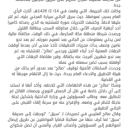
جدة.
وكانت تلك الجريمة، التي وقعت في 14/ 2/ 1428هـ، أثارت الرأي
العام بسبب غموضها، حيث سرق الجاني سيارة المجني عليه، ثم عُثر
عليها لاحقاً، وكشفت التحريات صورة للمشتبه به الذي رصدته كاميرا
أحد أجهزة الصرف الآلي، خلال محاولته السحب ببطاقة القتيل.
ورصدت شرطة منطقة مكة المكرمة، في ذلك الوقت، مكافأة مالية
لمن يدلي بمعلومات عن الجاني بعد تعميم صورته، ثم بعد نحو
عامين ونصف بدأت مجريات التحقيقات تأخذ منحى آخر، بعدما أوقفت
الجهات المعنية أحد أبناء القتيل ويدعى “صالح”، للاشتباه به، ثم
بعد نحو شهرين أفرجت عنه بكفالة، وقرر مقاضاة الجهات التي
أوقفته بسبب تضرر سمعته في عمله.
وجددت السلطات الأمنية توقيف “صالح” بعد صدور أمر بذلك من
هيئة التحقيق والادعاء العام بجدة، حيث ما زال الاتهام موجهاً له
في القضية.
وشكا “صالح” من هذه الاتهامات التي تلاحقه، وأكد أنها لا تستند
إلى أي دلائل خاصة في ظل أن الحمض النووي وبصمات القاتل لم
تتطابق معه. وطالب المسؤولين في وزارة الداخلية بتشكيل لجنة
عاجلة للنظر في وضعه، والإفراج عنه مع سرعة إلقاء القبض على
الجاني الحقيقي.
وقال صالح العتيبي في تصريحات لـ “سبق”: “توجهت إلى صحيفة
“سبق” لما عُرف عنها من معالجة قضايا المواطنين عن طريق إيصال
أصواتهم إلى المسؤولين وأصحاب القرار، وأتمنى أن تصل شكواي