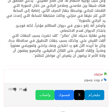
وعن سبب توجيه الاتهام له، قال صالح العتيبي: “يدعي المحقق أن
هناك شبهاً بين ملامحي وملامح الجاني من خلال الصورة التي
التقطت للجاني بواسطة جهاز الصرف الآلي، إضافة إلى الساعة
التي عُثر عليها في منزلي، وكانت مشابهة للساعة التي رُصدت في
يد الجاني بالصورة”.
وأوضح أنه رَفَع دعوى في ديوان المظالم مؤخراً، لكنه فوجئ
باعتذار الديوان لعدم الاختصاص.
وفي نهاية حديثه، قال “صالح”: “لقد تضررت بسبب الجهات التي
ألقت القبض علي، وكذلك بسبب جهات التحقيق في محافظة جدة،
وكل ما أريده الآن هو رد اعتباري وصك براءتي وتعويضي معنوياً
ومادياً، وإلقاء القبض على القاتل الحقيقي، والجميع يعلمون أن
ولاة الأمر لا يرضون أن يتعرض أي مواطن للظلم”.
محليات
لا يوجد وسوم
)
0
(
)
0
(
تيليجرام
X
فيسبوك
واتساب