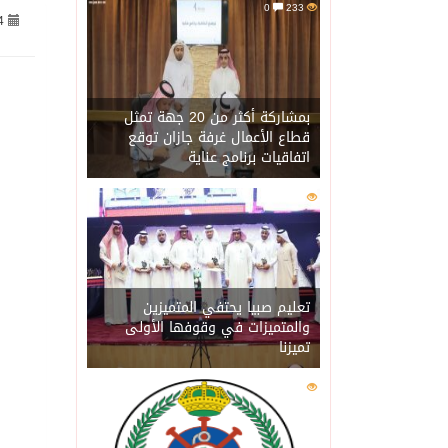
0
233
4
07/08/2026
جراء عدوان الاحتلال المتواصل ع
07/08/2026
اكتمال استقبال الدفعة ال
بمشاركة أكثر من 20 جهة تمثل
قطاع الأعمال غرفة جازان توقع
اتفاقيات برنامج عناية
07/08/2026
التحالف: إصابة (11) مدنياً في نجران نتيجة اعتداءات حوثية إرهابية
0
215
07/08/2026
التحالف يعزي الحكومة ال
07/08/2026
مصدر سعودي مسؤول: تنسيق
تعليم صبيا يحتفي المتميزين
والمتميزات في وقوفها الأولى
تميزنا
07/08/2026
حالة الطقس المتوقعة ال
0
207
07/08/2026
إجتماع المكتب التعريفي ل