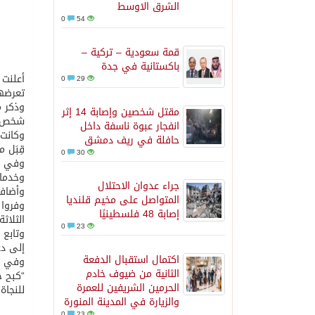
الشرق الاوسط
0
54
قمة سعودية – تركية –
باكستانية في جدة
أعلنت 
0
29
تعرضهم
مقتل شخصين وإصابة 14 إثر
شخص من
انفجار عبوة ناسفة داخل
حافلة في ريف دمشق
قِبَل 
0
30
وفي سي
وخدمات ال
جراء عدوان الاحتلال
وأضاف:
المتواصل على مخيم قلنديا
إصابة 48 فلسطينيًا
الثلاثة
0
23
وتابع 
إلى دع
اكتمال استقبال الدفعة
وفي وق
الثانية من ضيوف خادم
“كبح ج
الحرمين الشريفين للعمرة
للنجاة
والزيارة في المدينة المنورة
0
23