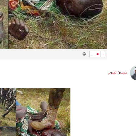
+
=
-
حسين صيرم