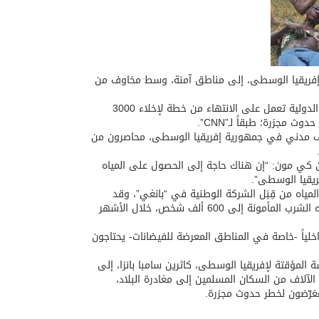
ة إفريقيا الوسطى، إلى مناطق آمنة، وسط مخاوف من
وذكر مكتب الأمم المتحدة لتنسيق الشؤون الإنسانية أن منظمات إنسانية والقوات الدولية تعمل على الانتهاء من خطة لإخلاء 3000
جزرة؛ طبقاً لـ”CNN”.
لأمم المتحدة قد أعلنت مطلع الأسبوع الجاري، أن هناك ما يقرب من 15 ألف مدني في جمهورية إفريقيا الوسطى، محاصرون من
ان كي مون: “إن هناك حاجة إلى الحصول على المياه
لمياه من قِبَل الشركة الوطنية في “بانغي”، وقد
وفروا أيضاً المنتجات الكافية للسماح لمحطة معالجة المياه في المدينة بتقديم مياه الشرب المأمونة إلى 600 ألف شخص، خلال الأشهر
خلياً -خاصة في المناطق المعرضة للفيضانات- يحتاجون
لمؤقتة لإفريقيا الوسطى، كاثرين سامبا بانزا، إلى
الآلاف من السكان المسلمين إلى مغادرة البلاد،
عَرّضون لخطر حدوث مجزرة.