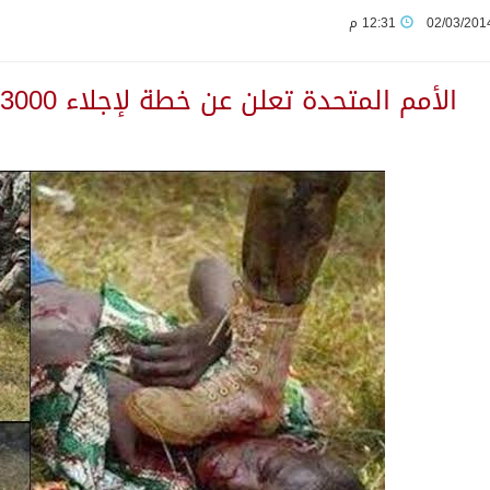
02/03/201
12:31 م
لى مخيم قلنديا إصابة 48 فلسطينيًا
الأمم المتحدة تعلن عن خطة لإجلاء 3000 مسلم بإفريقيا الوسطى
ثانية من ضيوف خادم الحرمين الشريفين للعمرة والزيارة في المدين
يمنية في استشهاد قوات يمنية جراء هجوم حوثي غادر
 بين الميليشيات الحوثية والعراقية وإيران للإعداد لاعتداءات
يوم في المملكة
لمتقاعدين بالصوارمة-مركز الحكامية