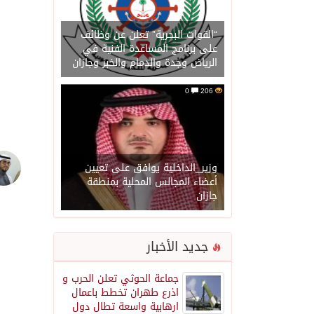
“القوات البحرية” تعلن عن وظائف
على برنامج المساعدة الفنية في
الرياض وجدة والدمام والخبر وجازان
0
206
وزير_الداخلية يوافق على تعيين
أعضاء المجالس المحلية بمنطقة
جازان
جديد الأخبار
جماعة الحوثي تعلن الحرب و
اذرع طهران تخطط باعمال
ارهابية واسعة تطال دول