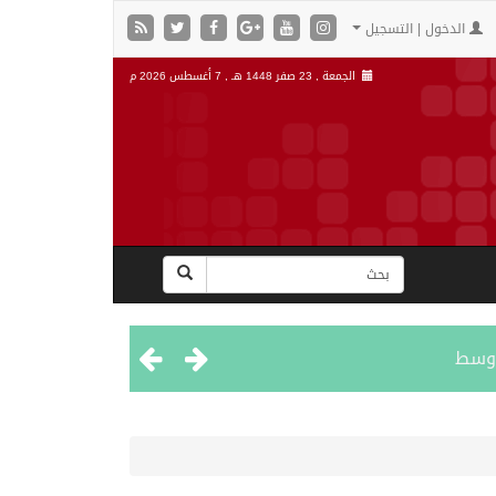
الدخول | التسجيل
الجمعة , 23 صفر 1448 هـ ,
7 أغسطس 2026 م
اوسط