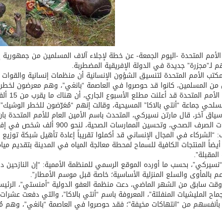
الأمم المتحدة -اليوم الجمعة- عن خطة لإجلاء آلاف المسلمين من جمهوري
 لـ”مجزرة” جديدة في الدولة الإفريقية المضطربة.
 المسلمين، كانوا قد حوصروا في العاصمة “بانغي”، وهم معرضون لخطر حدوث م
وكانت ا
مسلحي جماعة “أنتي بالاكا” المسيحية، وقالت إنهم “مُعَرّضون للخطر الوشيك”.
اق آخر، قال مارتن نسيركي، المتحدث باسم الأمين العام للأمم المتحدة ب
صرف الصحي، وتحسين الممارسات الصحية، لنحو 900 ألف شخص في إفريقيا الوسطى”.
 “الشركاء في المجال الإنساني قد أكملوا تقريباً إعادة تأهيل شبكة توزيع ا
 المقبلة”.
“نسيركي”، بحسب ما أورده الموقع الرسمي للمنظمة الأممية: “إن النازحين دا
م بالمأوى والسلع المنزلية الأساسية؛ خاصة قبل موسم الأمطار”.
ت سابق من الشهر الماضي، دعت منظمة العفو الدولية “أمنستي”، الرئيسة ا
ماح المليشيات المنفلتة”، المعروفة باسم “أنتي بالاكا”، والتي دفعت عشرات 
 بأنفسهم من “انتهاكات مخيفة”؛ فقد حوصروا في العاصمة “بانغي”، وهم مُ