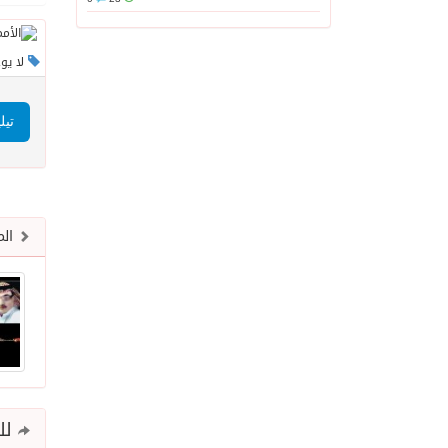
لا يو
تيل
الم
للم