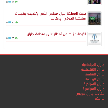
0
15
رحبت المملكة ببيان مجلس الأمن وتنديده بهجمات
ميليشيا الحوثي الإرهابية
0
22
الأرصاد” يُنبّه من أمطار على منطقة جازان
0
25
جازان الإجتماعية
جازان الاقتصادية
جازان الثقافية
جازان الرياضية
جازان السياحية
جازان السياسية
مقالات جازان فويس
كاركتير