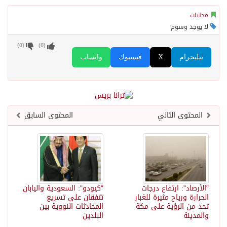
محليات
لا يوجد وسوم
)
0
(
)
0
(
تيليجرام
X
فيسبوك
واتساب
المحتوى التالي
المحتوى السابق
"الأرصاد": ارتفاع درجات
"كيودو": السعودية واليابان
الحرارة ورياح مثيرة للغبار
تتفقان على تسريع
تحد من الرؤية على مكة
المحادثات النووية بين
والمدينة
البلدين