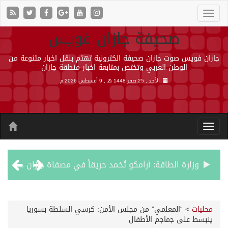
صحيفة جازان فويس
جازان فويس صوت جازان صحيفة الكترونية تهتم بنقل اخبار متنوعة من
الوطن العربي وتختص بمتابعة اخبار منطقة جازان
الأحد , 25 صفر 1448 هـ ,
9 أغسطس 2026 م
وزارة الطاقة: أرامكو تُخمد حريقاً في مصفاة جازان دون إصابات
رئيس مجلس إدارة «موهبة» يهنئ القيادة بتصدّر المملكة نتائج أولمبياد العلوم النووية الدولي ونجاح استضافته
محليات
>
“المعلمي” من مجلس الأمن: كرسي السلطة بسوريا
ينبسط على جماجم الأطفال
جازان.. موطن الفواكه الاستوائية ونموذج وطني للتنمية الزراعية المستدامة