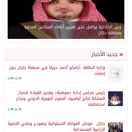
وزير_الداخلية يوافق على تعيين أعضاء المجالس المحلية
بمنطقة جازان
جديد الأخبار
وزارة الطاقة: أرامكو تُخمد حريقاً في مصفاة جازان دون
إصابات
0
13
رئيس مجلس إدارة «موهبة» يهنئ القيادة بتصدّر
المملكة نتائج أولمبياد العلوم النووية الدولي ونجاح
استضافته
0
24
جازان.. موطن الفواكه الاستوائية ونموذج وطني للتنمية
الزراعية المستدامة