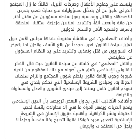
ينبسط على جماجم الأطفال وصرخات الأبرياء، قائلاً: ما زال المجتمع
الدولي عاجزاً عن أن يتحمَّل مسؤولياته نحو حماية شعب يتعرض
للاضطهاد والقتل ومحاسبة رموز سلطة مسؤولين عن مقتل أكثر
من مائة وأربعين ألفاً، وتشريد الملايين وزعزعة استقرار المنطقة
بأسرها وتهديد الأمن والسلم الدوليين.
وأضاف “المعلمي”، في مناقشة مفتوحة عقدها مجلس الأمن حول
تعزيز سيادة القانون: نعرب مجدداً عن بالغ الأسف والحزن لما يتعرض
له السوريون من قتل وتعذيب وتشريد على يد النظام المسؤول
عن حمايتهم.
وانتقل “المعلمي” في كلمته عن سيادة القانون حيث قال: الفكر
القانوني الإسلامي يتفق في أصوله مع ذلك المفهوم من ناحية
ضرورة وجوب إقامة قانون ينظم شؤون المجتمع والتزام سلطات
الدولة به، ومبادئ الشريعة الإسلامية التي تحكم بلادي هي
نموذج لقانون كامل يستند إلى مبادئ الشورى والعدل والمساواة
والكرامة.
وأضاف: الأكاذيب التي يحاول البعض ترويجها بأن الدين الإسلامي
يقمع الحريات ويقهر المرأة ما هي إلا محاولات يائسة لحجب
الحقيقة ونشر الكراهية، وأهمية حقوق الإنسان في الشريعة
الإسلامية تتعدى مجرد كونها قانوناً لتصبح ركناً مقدساً وجزءاً لا
يتجزأ من المعتقدات والإيمان.