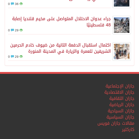
0
36
جراء عدوان الاحتلال المتواصل على مخيم قلنديا إصابة
48 فلسطينيًا
0
29
اكتمال استقبال الدفعة الثانية من ضيوف خادم الحرمين
الشريفين للعمرة والزيارة في المدينة المنورة
0
29
جازان الإجتماعية
جازان الاقتصادية
جازان الثقافية
جازان الرياضية
جازان السياحية
جازان السياسية
مقالات جازان فويس
كاركتير