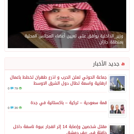
وزير_الداخلية يوافق على تعيين أعضاء المجالس المحلية
بمنطقة جازان
جديد الأخبار
جماعة الحوثي تعلن الحرب و اذرع طهران تخطط باعمال
ارهابية واسعة تطال دول الشرق الاوسط
0
79
قمة سعودية – تركية – باكستانية في جدة
0
36
مقتل شخصين وإصابة 14 إثر انفجار عبوة ناسفة داخل
حافلة في ريف دمشق