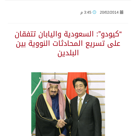
20/02/2014
3:45 م
جراء عدوان الاحتلال المتواصل على مخيم قلنديا إصابة 48 فلسطينيًا
“كيودو”: السعودية واليابان تتفقان
اكتمال استقبال الدفعة الثانية من ضيوف خادم الحرمين الشريفين للعمرة والزيارة في المدينة المنورة
على تسريع المحادثات النووية بين
البلدين
التحالف: إصابة (11) مدنياً في نجران نتيجة اعتداءات حوثية إرهابية
التحالف يعزي الحكومة اليمنية في استشهاد قوات يمنية جراء هجوم حوثي غادر
مصدر سعودي مسؤول: تنسيق بين الميليشيات الحوثية والعراقية وإيران للإعداد لاعتداءات تستهدف المملكة
حالة الطقس المتوقعة اليوم في المملكة
إجتماع المكتب التعريفي للمتقاعدين بالصوارمة-مركز الحكامية