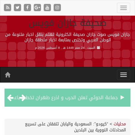
صحيفة جازان فويس
جازان فويس صوت جازان صحيفة الكترونية تهتم بنقل اخبار متنوعة من
الوطن العربي وتختص بمتابعة اخبار منطقة جازان
السبت , 24 صفر 1448 هـ ,
8 أغسطس 2026 م
جماعة الحوثي تعلن الحرب و اذرع طهران تخطط باعمال ارهابية واسعة تطال دول الشرق الاوسط
قمة سعودية – تركية – باكستانية في جدة
محليات
>
“كيودو”: السعودية واليابان تتفقان على تسريع
المحادثات النووية بين البلدين
مقتل شخصين وإصابة 14 إثر انفجار عبوة ناسفة داخل حافلة في ريف دمشق