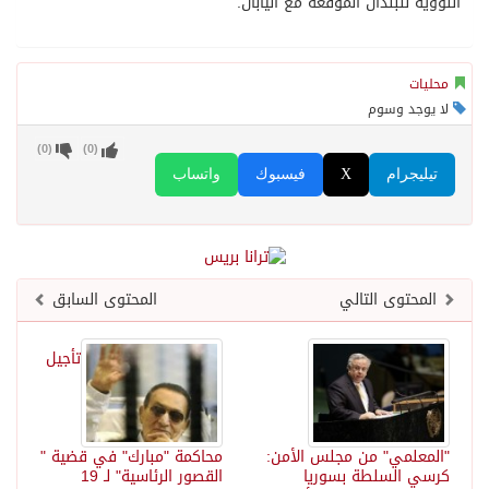
النووية للبلدان الموقِّعة مع اليابان.
محليات
لا يوجد وسوم
)
0
(
)
0
(
تيليجرام
X
فيسبوك
واتساب
المحتوى التالي
المحتوى السابق
تأجيل
"المعلمي" من مجلس الأمن:
محاكمة "مبارك" في قضية "
كرسي السلطة بسوريا
القصور الرئاسية" لـ 19