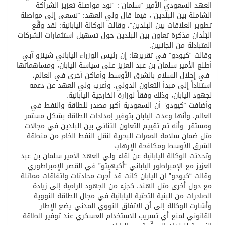
العهد السعودي الأمير “سلمان”: “نود مواصلة تعزيز الشراكة
الشاملة بين البلدين”، فيما قال ولي العهد: “نسعى إلى مواصلة
تطوير العلاقات بين البلدين”، وقالت الوكالة اليابانية: لقد وقَّع
البَلَدان مذكرة تعاون بين البلدين حول تسهيل استثمارات الشركات
المتبادلة من الجانبين.
وقالت “كيودو” في تقريرها: إن رئيس الوزراء الياباني شينزو آبي
أطلع الأمير سلمان بن عبد العزيز على سياسة اليابان، ومساهماتها
في إحلال السلام بالشرق الأوسط وأماكن أخرى في العالم،
استناداً إلى مبدأ التعاون الدولي. وأعرب ولي العهد عن دعمه
لجهود اليابان، وذلك وفقاً لوزارة الخارجية اليابانية.
وأضافت “كيودو” أن السعودية أكبر مصدر للطاقة والنفط في
العالم، وأنها وعدت اليابان بتوفير إمدادات الطاقة بشكل مستمر
ومستقر. وأنه تم تقييم التعاون الثنائي بين البلدين في مجالات
مثل ضمان سلامة الممرات البحرية لنقل النفط الخام من منطقة
الشرق الأوسط ومكافحة الإرهاب.
وتحدثت الوكالة اليابانية عن لقاء ولي العهد الأمير سلمان بن عبد
العزيز مع الإمبراطور الياباني “أكيهيتو” في القصر الإمبراطوري.
وقالت “كيودو” إن اليابان كانت قد أجرت محادثات واتفاقات مماثلة
مع دول أخرى مثل الهند، كجزء من الجهود الرامية إلى زيادة
الصادرات من البنية التحتية اليابانية في مجال الطاقة النووية.
وأشارت الوكالة إلى أن الاتفاق النووي المدني يضع الإطار
القانوني لمنع أي تسريب للاستخدام العسكري عند توفير الطاقة