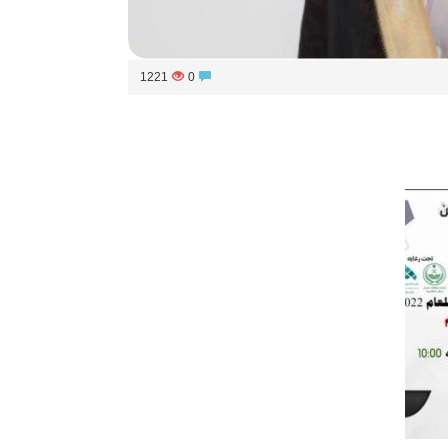
1221
0