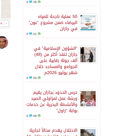
0
38
50 عملية ناجحة للمياه
البيضاء ضمن مشروع “عون”
=
-
في جازان
0
41
“الشؤون الإسلامية” في
جازان تنفذ أكثر من (48)
ألف جولة رقابية على
الجوامع والمساجد خلال
شهر يوليو 2026م
0
34
حرس الحدود بجازان يقيم
ورشة عمل لمزاولي الصيد
والأنشطة البحرية عن خدمات
بوابة “زاول”
0
48
الاحتلال يهدم محالاً تجارية