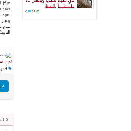
في مخيم قلنديا ويعتقل 11
مركز ا
فلسطينياً بالضفة
جهد مم
0
39
وعمل و
نجاح ت
التابعة
أخبار ال
لا يو
تيل
الم