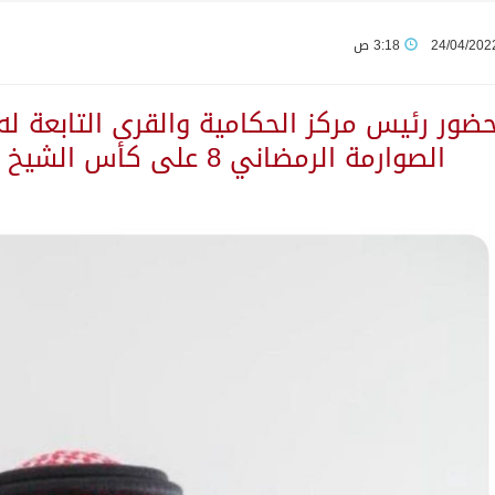
24/04/202
3:18 ص
ورشة عمل لمزاولي الصيد والأنشطة البحرية عن خدمات بوابة “زاول
حضور رئيس مركز الحكامية والقرى التابعة ل
م قلنديا ويعتقل 11 فلسطينياً بالضفة
الصوارمة الرمضاني 8 على كأس الشيخ علي احمد هدوان صيرم
من النفط الخام بلغ 3.46 مليارات برميل عام 2025
بولا يتسارع في الكونغو ويتجاوز قدرات الاستجابة
مب يرد على تقارير نفاد الصواريخ الدقيقة بعد حرب إيران والبنتاغون
تعرض نظم وتقنيات الري الزراعية
لاثة مواطنين لتبرعهم بأجزاء من أعضائهم