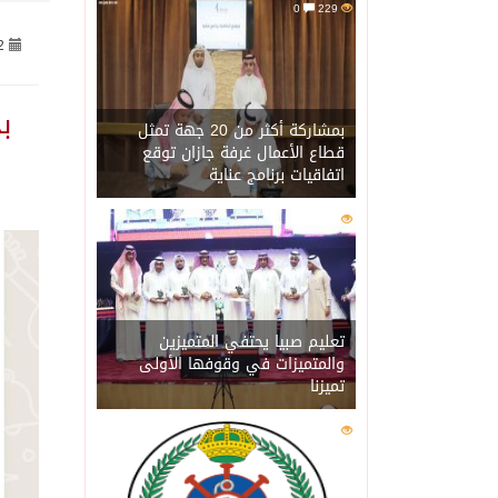
0
229
2
06/08/2026
حرس الحدود بجازان يقيم 
ب
06/08/2026
الاحتلال يهدم محالاً تجارية في مخي
بمشاركة أكثر من 20 جهة تمثل
قطاع الأعمال غرفة جازان توقع
اتفاقيات برنامج عناية
06/08/2026
الهيئة العامة للإحصاء: إنتاج المملكة 
0
207
06/08/2026
«الصحة العالمية» تحذر: إي
06/08/2026
«لدينا كميات هائلة».. ترا
تعليم صبيا يحتفي المتميزين
والمتميزات في وقوفها الأولى
تميزنا
06/08/2026
مركز “استدامة” بجازان يس
0
202
06/08/2026
أمير منطقة جازان يكرّم ث