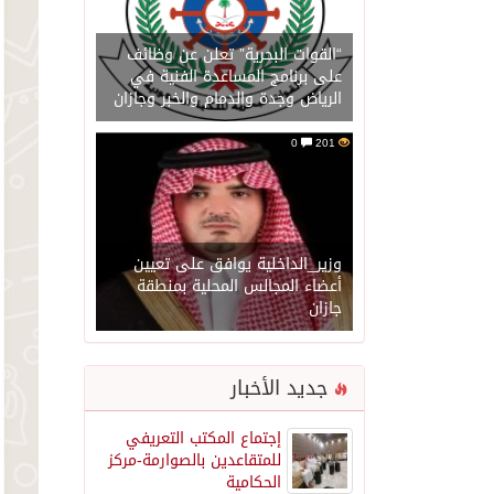
“القوات البحرية” تعلن عن وظائف
على برنامج المساعدة الفنية في
الرياض وجدة والدمام والخبر وجازان
0
201
وزير_الداخلية يوافق على تعيين
أعضاء المجالس المحلية بمنطقة
جازان
جديد الأخبار
إجتماع المكتب التعريفي
للمتقاعدين بالصوارمة-مركز
الحكامية