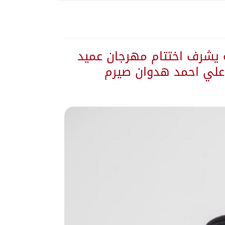
”
ه يشرف اختتام مهرجان عميد
 يلتزم الصمت