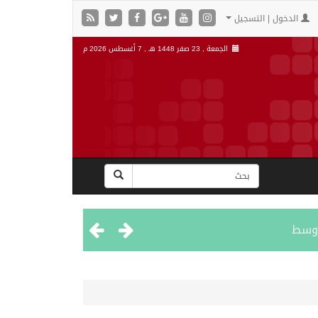
الدخول | التسجيل
الجمعة , 23 صفر 1448 هـ ,
7 أغسطس 2026 م
اوسط