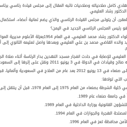
ادي كامل صلاحياته وصلاحيات نائبه المقال إلى مجلس قيادة رئاسي برئاسة 
 الدكتور رشاد العليمي.
مقرر، أن يتولى مجلس القيادة الرئاسي والذي يضم ثمانية أعضاء، استكمال تن
و رئيس المجلس الرئاسي الجديد في اليمن؟
ولد اللواء الدكتور رشاد محمد العليمي، في ا
 والده القاضي محمد بن علي العليمي وبعدها واصل تعليمه الثانوي إلى أ
لعليمي للإصابة في حادث انفجار مسجد النهدين بدار الرئاسة أثناء صلاة ا
وقيادات في الدولة في 3 يونيو 2011 ونقل على إثرها إلى السعودية للعلاج.
 عام من العلاج في السعودية وألمانيا، قبل ان يغادر صنعاء مجدداً عقب انقلاب ميليشيا الحوثي.
ب التي تولاها:
طة بصنعاء من العام 1975 إلى العام 1978، قبل أن ينتقل إلى إدارة البحث الجنائي حتى العام 1981.
 في جامعة صنعاء عام 1989.
للشؤون القانونية بوزارة الداخلية في العام 1989.
لمصلحة الهجرة والجوازات في العام 1994.
لأمن محافظة تعز في العام 1996.