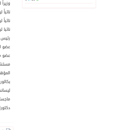
وزيراً لل
نائباً ل
نائباً 
نائبا ل
رئيس ال
عضو ال
عضو مؤ
مستشار
المؤهل
بكالوريوس
ليسانس
ماجستي
دكتورا