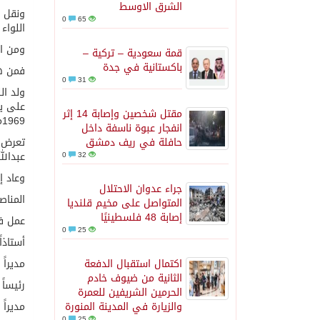
الشرق الاوسط
ونقل ه
0
65
اللواء
ومن ال
قمة سعودية – تركية –
باكستانية في جدة
فمن ه
0
31
على يد
مقتل شخصين وإصابة 14 إثر
1969م.
انفجار عبوة ناسفة داخل
حافلة في ريف دمشق
تعرض ا
عبدالله صالح 
0
32
وعاد إلى صنعاء في 13 يونيو 2012 بعد
جراء عدوان الاحتلال
المناص
المتواصل على مخيم قلنديا
إصابة 48 فلسطينيًا
عمل في كلية الشر
0
25
أستاذاً
اكتمال استقبال الدفعة
مديراً 
الثانية من ضيوف خادم
رئيساً 
الحرمين الشريفين للعمرة
والزيارة في المدينة المنورة
مديراً 
0
25