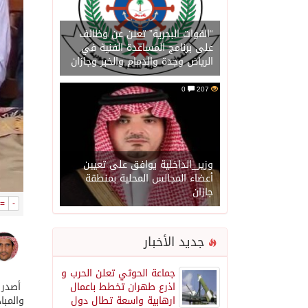
“القوات البحرية” تعلن عن وظائف
على برنامج المساعدة الفنية في
الرياض وجدة والدمام والخبر وجازان
0
207
وزير_الداخلية يوافق على تعيين
أعضاء المجالس المحلية بمنطقة
جازان
=
-
جديد الأخبار
جماعة الحوثي تعلن الحرب و
اذرع طهران تخطط باعمال
أصدر ا
ارهابية واسعة تطال دول
والمبا