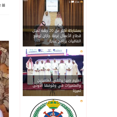
0
234
2
07/08/2026
جراء عدوان الاحتلال المتواصل ع
07/08/2026
اكتمال استقبال الدفعة ال
بمشاركة أكثر من 20 جهة تمثل
قطاع الأعمال غرفة جازان توقع
اتفاقيات برنامج عناية
07/08/2026
التحالف: إصابة (11) مدنياً في نجران نتيجة اعتداءات حوثية إرهابية
0
216
07/08/2026
التحالف يعزي الحكومة ال
07/08/2026
مصدر سعودي مسؤول: تنسيق
تعليم صبيا يحتفي المتميزين
والمتميزات في وقوفها الأولى
تميزنا
07/08/2026
حالة الطقس المتوقعة ال
0
209
07/08/2026
إجتماع المكتب التعريفي ل