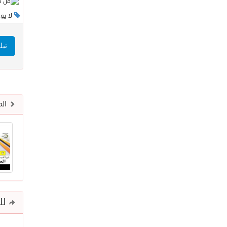
لا يو
تيل
الم
للم