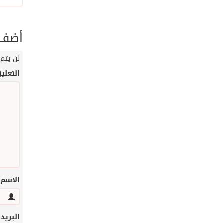
أضف ت
لن يتم 
التعلي
الاسم
البريد