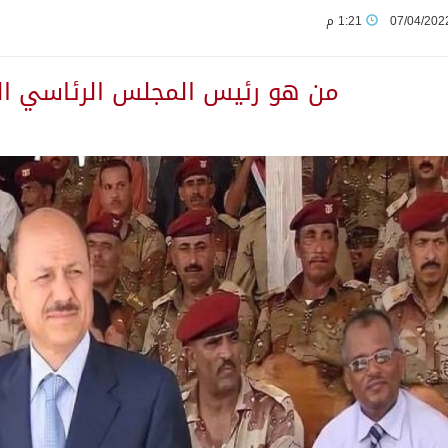
07/04/202
1:21 م
لى مخيم قلنديا إصابة 48 فلسطينيًا
من هو رئيس المجلس الرئاسي ال
ثانية من ضيوف خادم الحرمين الشريفين للعمرة والزيارة في المدين
يمنية في استشهاد قوات يمنية جراء هجوم حوثي غادر
 بين الميليشيات الحوثية والعراقية وإيران للإعداد لاعتداءات
يوم في المملكة
لمتقاعدين بالصوارمة-مركز الحكامية