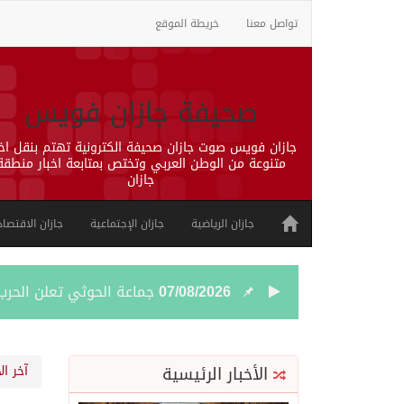
تواصل معنا
خريطة الموقع
صحيفة جازان فويس
جازان فويس صوت جازان صحيفة الكترونية تهتم بنقل اخب
متنوعة من الوطن العربي وتختص بمتابعة اخبار منطقة
جازان
جازان الرياضية
جازان الإجتماعية
جازان الاقتصاد
07/08/2026
جماعة الحوثي تعلن الحر
07/08/2026
قمة سعودية – تركية – ب
الأخبار الرئيسية
آخر ال
07/08/2026
مقتل شخصين وإصابة 14 إثر انفجار عبوة ناسفة داخل حافلة في ريف دمشق