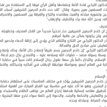
مشكلات
لدكتور التركي قادة الأمة وعلماءها وأهل الرأي فيها إلى الاستفادة من هذ
 المسلمين بعين بصيرة. وقال: “لقد حدد خادم الحرمين الشريفين أسباب التر
ين وتشويه مبادئه والعبث بمقاصده والنزاع والفرقة بين المسلمين والانحراف
ته، ودين الله منه براء والتطرف والإرهاب”.
نحرف
أن خادم الحرمين الشريفين حذر تحذيراً شديداً من الفكر المنحرف وخطورت
م، ولن يكونوا بمنأى عن عاقبة أمرهم.
ر الدكتور التركي من التنازع والتنافر الذي يؤدي إلى إراقة الدماء وتدمير 
عايش على مبادئ الحق والعدالة.
لدكتور التركي “إن خادم الحرمين رسم طريقاً لإصلاح حال الأمة، وذلك بإصلاح
وسنة رسوله محمد – صلوات الله وسلامه عليه -، والتصدي بكل حزم لدعاة ا
لإسلام، والتذكر دائماً بأن سعة عقول رجال الإسلام كانت سبباً في حضارة ا
رة في العالم أجمع، ومواصلة مواجهة الإرهاب في أفكاره وتحركاته، والاعتم
.
الإسلام
ن خادم الحرمين الشريفين يؤكد في مختلف المناسبات على استلهام حضارة ال
اع البشري، وهو ما أكد عليه في مناسبة عيد الفطر المبارك من أهمية ا
 لتحقيق مقاصد إنسانية هدفها إخراج العالم من غياهب الظلام والاستبداد وا
ح والتعايش والحكمة والرشد، والدعوة إلى كلمة سواء تخرج منها البشرية 
اء الصراط، وعبادته وحده.