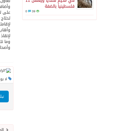
في مخيم قلنديا ويعتقل 11
تعاون 
فلسطينياً بالضفة
وأضاف 
0
39
على تح
تحتاج 
لإقامت
وأهاب 
لإنقاذ
وما نت
وأصحاب
لا يو
تيل
الم