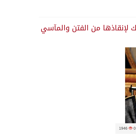
”
لك لإنقاذها من الفتن والمآسي
 يلتزم الصمت
1946