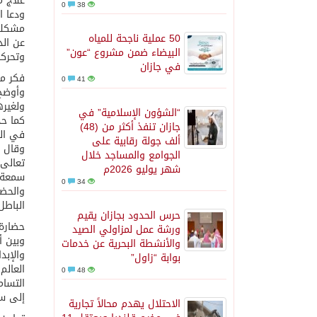
علاج 
0
38
ودعا ا
مشكلات
50 عملية ناجحة للمياه
عن الد
البيضاء ضمن مشروع “عون”
وتحركا
في جازان
فكر م
0
41
وأوضح 
ولغيره
“الشؤون الإسلامية” في
كما حذ
جازان تنفذ أكثر من (48)
في الت
ألف جولة رقابية على
وقال ا
الجوامع والمساجد خلال
تعالى 
شهر يوليو 2026م
سمعة ا
0
34
والحضا
الباطل
حرس الحدود بجازان يقيم
حضارة 
ورشة عمل لمزاولي الصيد
وبين أ
والأنشطة البحرية عن خدمات
والإبد
بوابة “زاول”
العالم
0
48
التسام
إلى سو
الاحتلال يهدم محالاً تجارية