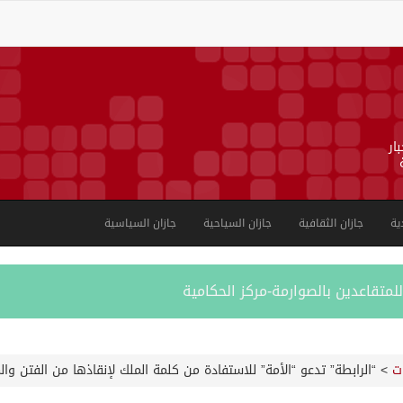
ار
ية
جازان الثقافية
جازان السياحية
جازان السياسية
لمتقاعدين بالصوارمة-مركز الحكامية
ت
>
“الرابطة” تدعو “الأمة” للاستفادة من كلمة الملك لإنقاذها من الفتن وا
بية على الجوامع والمساجد خلال شهر يوليو 2026م