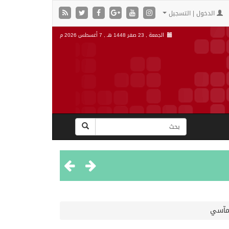
الدخول | التسجيل
الجمعة , 23 صفر 1448 هـ ,
7 أغسطس 2026 م
لمآسي