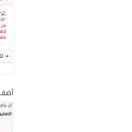
للم
أضف ت
لن يتم 
التعلي