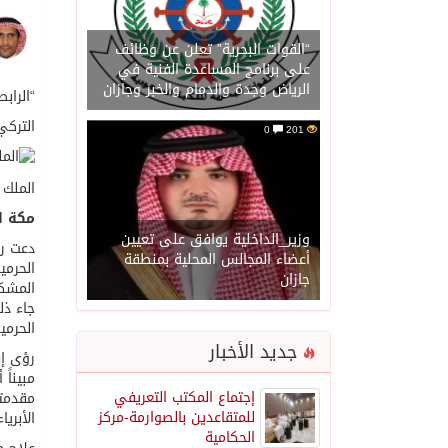
“القوات البحرية” تعلن عن وظائف
على برنامج المساعدة الفنية في
الرياض وجدة والدمام والخبر وجازان
“الراب
التركي
0
201
الملك 
مكة ا
وزير_الداخلية يوافق على تعيين
دعت را
أعضاء المجالس المحلية بمنطقة
الحرمي
جازان
المشكل
جاء ذل
الحرمي
جديد الأخبار
رؤى إ
مبيناً
إجتماع المكتب التعريفي
مقدمته
للمتقاعدين بالصوارمة-مركز
الأبري
الحكامية