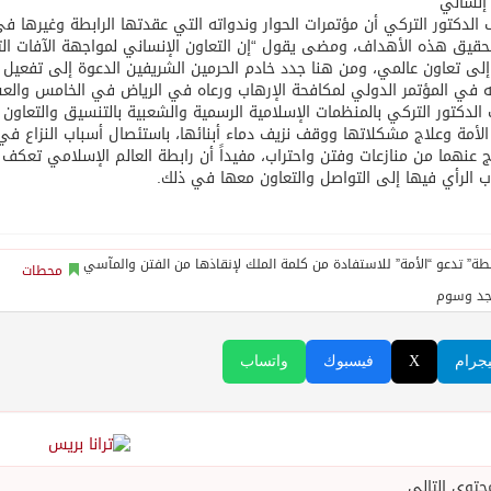
إنساني
الدكتور التركي أن مؤتمرات الحوار وندواته التي عقدتها الرابطة وغيرها ف
قيق هذه الأهداف، ومضى يقول “إن التعاون الإنساني لمواجهة الآفات ا
إلى تعاون عالمي، ومن هنا جدد خادم الحرمين الشريفين الدعوة إلى تفعيل 
ه في المؤتمر الدولي لمكافحة الإرهاب ورعاه في الرياض في الخامس والعشرين
الدكتور التركي بالمنظمات الإسلامية الرسمية والشعبية بالتنسيق والتعاو
 الأمة وعلاج مشكلاتها ووقف نزيف دماء أبنائها، باستئصال أسباب النزاع ف
ج عنهما من منازعات وفتن واحتراب، مفيداً أن رابطة العالم الإسلامي تعكف
 الرأي فيها إلى التواصل والتعاون معها في ذلك.
محطات
جد وسوم
يجرام
X
فيسبوك
واتساب
حتوى التالي