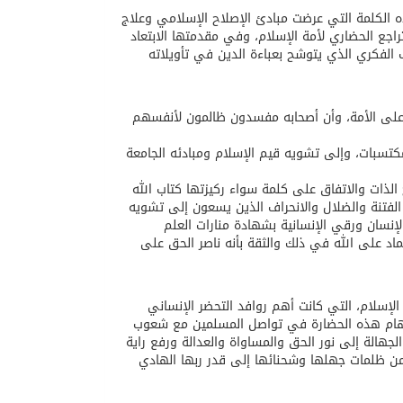
ه الكلمة التي عرضت مبادئ الإصلاح الإسلامي وعلاج
اجع الحضاري لأمة الإسلام، وفي مقدمتها الابتعاد
 الفكري الذي يتوشح بعباءة الدين في تأويلاته
ه على الأمة، وأن أصحابه مفسدون ظالمون لأنفسهم
المكتسبات، وإلى تشويه قيم الإسلام ومبادئه الجامعة
 الذات والاتفاق على كلمة سواء ركيزتها كتاب الله
لفتنة والضلال والانحراف الذين يسعون إلى تشويه
لإنسان ورقي الإنسانية بشهادة منارات العلم
اد على الله في ذلك والثقة بأنه ناصر الحق على
إسلام، التي كانت أهم روافد التحضر الإنساني
ستلهام هذه الحضارة في تواصل المسلمين مع شعوب
لجهالة إلى نور الحق والمساواة والعدالة ورفع راية
من ظلمات جهلها وشحنائها إلى قدر ربها الهادي