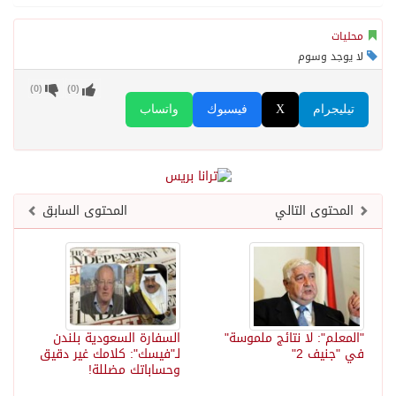
محليات
لا يوجد وسوم
)
0
(
)
0
(
تيليجرام
X
فيسبوك
واتساب
المحتوى التالي
المحتوى السابق
"المعلم": لا نتائج ملموسة"
السفارة السعودية بلندن
في "جنيف 2"
لـ"فيسك": كلامك غير دقيق
وحساباتك مضللة!