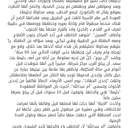
(دليمة) كانت تسير مع شقيقتيها (نمشة) و(نورة)، خلف والدتي
وبعد وصولهن لمقر وجهتهن لم يجدن الضحية، واتضح أنها انتظرت
بموقع يقال له (الجابوح)، لجمع الحطب، وبعد محاولة (دليمة)
العودة إلى مقر الأسرة تاهت في الطريق وبعد فقدانها اتضح أن
هناك شخصاً مجهولاً قام بإناخة بعيره وخطفها ووضعها في حقيبة
تعرف في القدم بـ (الخرج) ولاذ بالفِرار متجهاً بها للجنوب”.
وأضاف “المسِن”: “شوهد الخاطف في أحد المراكز جنوب الأفلاج
ومعه الطفلة في الحقيبة وهي تبكي، وبعد سؤاله عن الطفلة، ردّ
عليهم بمحاولة تضليلهم بأن هذه ابنته أخذها بعد خلافٍ وقع مع
زوجته ولم يعرف أين وجهتها حتى الوقت الحالي منذ 60 سنة”.
وناشد “آل ربيع”، كلّ مَن لديه معلومة عن أخته من أمه، دليمة بنت
سعد، أن يبلغ أقرب مركز شرطة، مشيراً إلى أنها شوهدت قبل
أعوام في مكة المكرّمة، وتظهر بها علامة بين عينيها عبارة عن
حرق بالنار، وإحدى قدميها توجد بها اثنتان من أصابعها متلاصقتان.
وتلقت “إحدى الجهات”، يوم أمس، الأربعاء، اتصالاً هاتفياً من إحدى
الأخوات وتسمى “أم عبدالله”، أخبرت بأن المواطنة المفقودة
“دليمة” هي والدتها، وتوفيت قبل 10 سنوات قبل أن يبلغ عمرها
ستين عاماً.
وأكدت “الابنة” أنها حكت لها قصتها قبل وفاتها بأنها تعرضت
للاختطاف وهي صغيرة من مجهول على ظهر جمل، لكنها لم
تحدد المنطقة التي خطفت منها نظراً لصغر سنها وطول المدة
الزمنية.
وأضافت “أم عبدالله” أن الخاطف باع والدتها لأحد الشيوخ، وتربت