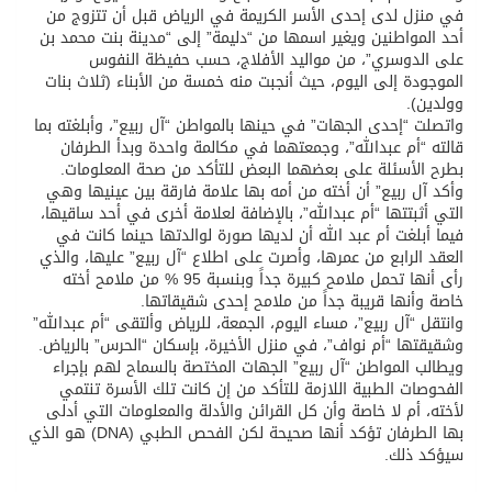
في منزل لدى إحدى الأسر الكريمة في الرياض قبل أن تتزوج من
أحد المواطنين ويغير اسمها من “دليمة” إلى “مدينة بنت محمد بن
على الدوسري”، من مواليد الأفلاج، حسب حفيظة النفوس
الموجودة إلى اليوم، حيث أنجبت منه خمسة من الأبناء (ثلاث بنات
وولدين).
واتصلت “إحدى الجهات” في حينها بالمواطن “آل ربيع”، وأبلغته بما
قالته “أم عبدالله”، وجمعتهما في مكالمة واحدة وبدأ الطرفان
بطرح الأسئلة على بعضهما البعض للتأكد من صحة المعلومات.
وأكد آل ربيع” أن أخته من أمه بها علامة فارقة بين عينيها وهي
التي أثبتتها “أم عبدالله”، بالإضافة لعلامة أخرى في أحد ساقيها،
فيما أبلغت أم عبد الله أن لديها صورة لوالدتها حينما كانت في
العقد الرابع من عمرها، وأصرت على اطلاع “آل ربيع” عليها، والذي
رأى أنها تحمل ملامح كبيرة جداً وبنسبة 95 % من ملامح أخته
خاصة وأنها قريبة جداً من ملامح إحدى شقيقاتها.
وانتقل “آل ربيع”، مساء اليوم، الجمعة، للرياض وألتقى “أم عبدالله”
وشقيقتها “أم نواف”، في منزل الأخيرة، بإسكان “الحرس” بالرياض.
ويطالب المواطن “آل ربيع” الجهات المختصة بالسماح لهم بإجراء
الفحوصات الطبية اللازمة للتأكد من إن كانت تلك الأسرة تنتمي
لأخته، أم لا خاصة وأن كل القرائن والأدلة والمعلومات التي أدلى
بها الطرفان تؤكد أنها صحيحة لكن الفحص الطبي (DNA) هو الذي
سيؤكد ذلك.