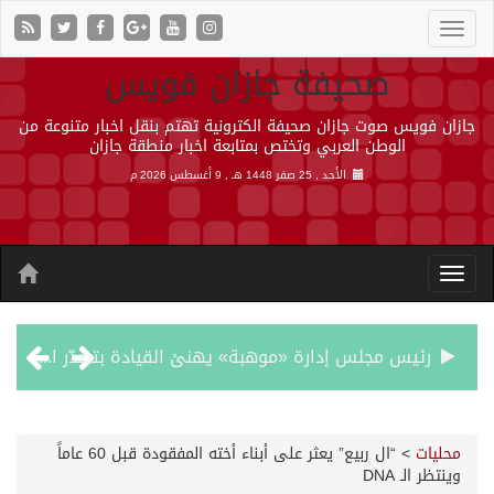
صحيفة جازان فويس
جازان فويس صوت جازان صحيفة الكترونية تهتم بنقل اخبار متنوعة من
الوطن العربي وتختص بمتابعة اخبار منطقة جازان
الأحد , 25 صفر 1448 هـ ,
9 أغسطس 2026 م
رئيس مجلس إدارة «موهبة» يهنئ القيادة بتصدّر المملكة نتائج أولمبياد العلوم النووية الدولي ونجاح استضافته
جازان.. موطن الفواكه الاستوائية ونموذج وطني للتنمية الزراعية المستدامة
محليات
>
“ال ربيع” يعثر على أبناء أخته المفقودة قبل 60 عاماً
وينتظر الـ DNA
رحبت المملكة ببيان مجلس الأمن وتنديده بهجمات ميليشيا الحوثي الإرهابية