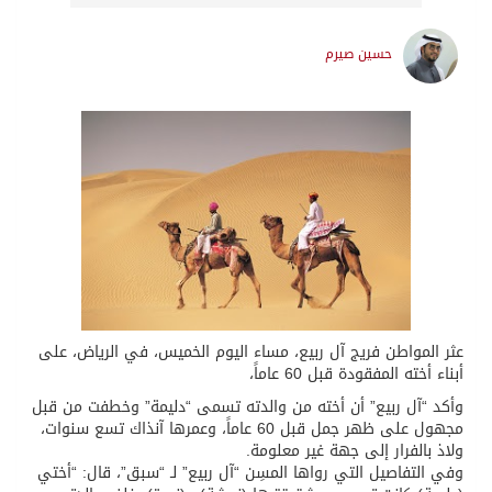
حسين صيرم
عثر المواطن فريج آل ربيع، مساء اليوم الخميس، في الرياض، على
أبناء أخته المفقودة قبل 60 عاماً،
وأكد “آل ربيع” أن أخته من والدته تسمى “دليمة” وخطفت من قبل
مجهول على ظهر جمل قبل 60 عاماً، وعمرها آنذاك تسع سنوات،
ولاذ بالفرار إلى جهة غير معلومة.
وفي التفاصيل التي رواها المسِن “آل ربيع” لـ “سبق”، قال: “أختي