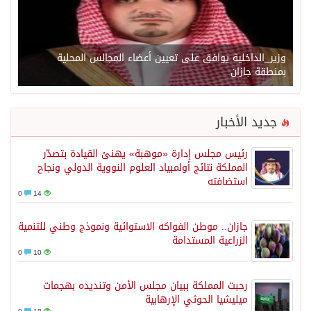
وزير_الداخلية يوافق على تعيين أعضاء المجالس المحلية
بمنطقة جازان
جديد الأخبار
رئيس مجلس إدارة «موهبة» يهنئ القيادة بتصدّر
المملكة نتائج أولمبياد العلوم النووية الدولي ونجاح
استضافته
0
14
جازان.. موطن الفواكه الاستوائية ونموذج وطني للتنمية
الزراعية المستدامة
0
10
رحبت المملكة ببيان مجلس الأمن وتنديده بهجمات
ميليشيا الحوثي الإرهابية