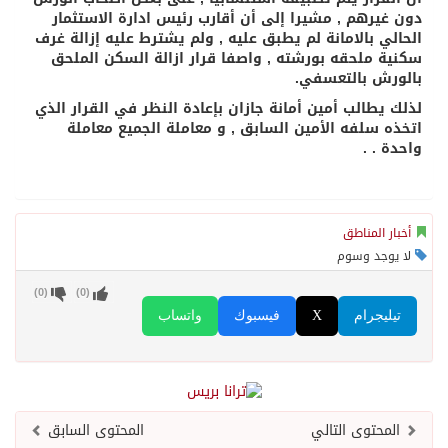
دون غيرهم , مشيرا إلى أن أقارب رئيس ادارة الاستثمار
الحالي بالامانة لم يطبق عليه , ولم يشترط عليه إزالة غرف
سكنية ملحقه بورشته , واصفا قرار ازالة السكن الملحق
بالورش بالتعسفي.
لذلك يطالب أمين أمانة جازان بإعادة النظر في القرار الذي
اتخذه سلفه الأمين السابق , و معاملة الجميع معاملة
واحدة . .
أخبار المناطق
لا يوجد وسوم
)
0
(
)
0
(
تيليجرام
X
فيسبوك
واتساب
المحتوى التالي
المحتوى السابق