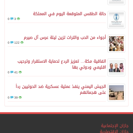
حالة الطقس المتوقعة اليوم في المملكة
0
3
أجواء من الحب والتراث تزين ليلة عرس آل صيرم
0
122
اتفاقية مكة… تعزيز الردع لحماية الاستقرار وترحيب
اقليمي ودولي بها
0
41
الجيش اليمني ينفذ عملية عسكرية ضد الحوثيين رداً
على هجماتهم
0
39
جازان الإجتماعية
جازان الاقتصادية