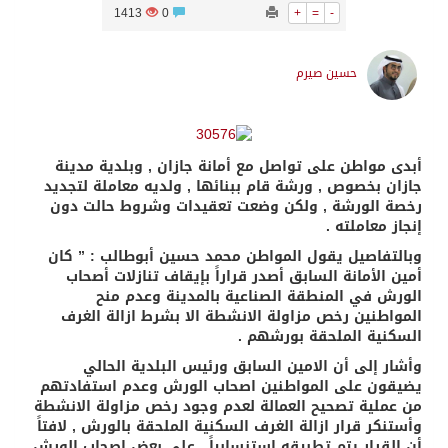
1413
0
+
=
-
حسين صيرم
أبدى مواطن على تواصل مع أمانة جازان , وبلدية مدينة
جازان بخصوص , ورشة قام ببنائها , ولديه معاملة لتجديد
رخصة الورشة , ولكن وضعت تعقيدات وشروط حالت دون
إنجاز معاملته .
وبالتفاصيل يقول المواطن محمد حسين أبوطالب : ” كان
أمين الأمانة السابق أصدر قراراً بإيقاف تنازلات أصحاب
الورش في المنطقة الصناعية بالمدينة وعدم منح
المواطنين رخص مزاولة الانشطة الا بشرط ازالة الغرف
السكنية الملحقة بورشهم .
وأشار إلى أن الامين السابق ورئيس البلدية الحالي
يضيقون على المواطنين اصحاب الورش وعدم استفادتهم
من عملية تصحيح العمالة لعدم وجود رخص مزاولة الانشطة
وأستنكر قرار ازالة الغرف السكنية الملحقة بالورش , لافتاً
أن القرار يتم تطبيقه استنسابياً , على بعض اصحاب الورش