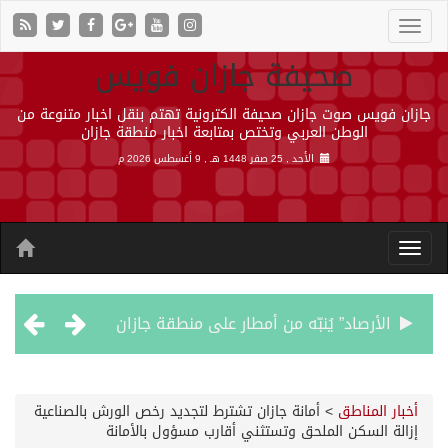
صحيفة جازان فويس
جازان فويس صوت جازان صحيفة الكترونية تهتم بنقل اخبار متنوعة من
الوطن العربي وتختص بمتابعة اخبار منطقة جازان
الأحد , 25 صفر 1448 هـ ,
9 أغسطس 2026 م
الأرصاد” يُنبّه من أمطار على منطقة جازان
حالة الطقس المتوقعة اليوم في المملكة
أخبار المناطق
>
أمانة جازان تشترط لتجديد رخص الورش بالصناعية
إزالة السكن الملحق وتستثني أقارب مسؤول بالأمانة
أجواء من الحب والتراث تزين ليلة عرس آل صيرم