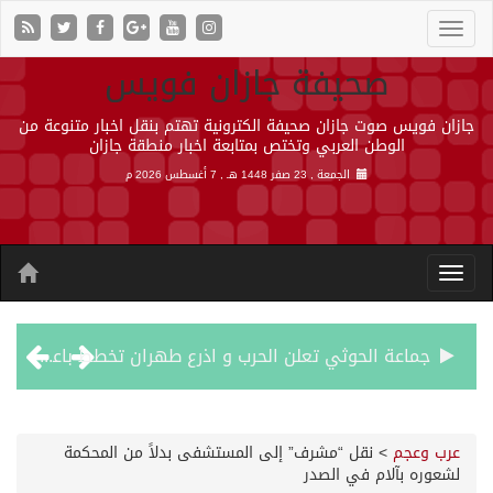
صحيفة جازان فويس
جازان فويس صوت جازان صحيفة الكترونية تهتم بنقل اخبار متنوعة من
الوطن العربي وتختص بمتابعة اخبار منطقة جازان
الجمعة , 23 صفر 1448 هـ ,
7 أغسطس 2026 م
جماعة الحوثي تعلن الحرب و اذرع طهران تخطط باعمال ارهابية واسعة تطال دول الشرق الاوسط
قمة سعودية – تركية – باكستانية في جدة
عرب وعجم
>
نقل “مشرف” إلى المستشفى بدلاً من المحكمة
لشعوره بآلام في الصدر
مقتل شخصين وإصابة 14 إثر انفجار عبوة ناسفة داخل حافلة في ريف دمشق