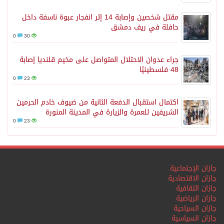
مقتل شخصين وإصابة 14 إثر انفجار عبوة ناسفة داخل
حافلة في ريف دمشق
0
30
جراء عدوان الاحتلال المتواصل على مخيم قلنديا إصابة
48 فلسطينيًا
0
23
اكتمال استقبال الدفعة الثانية من ضيوف خادم الحرمين
الشريفين للعمرة والزيارة في المدينة المنورة
0
23
جازان الإجتماعية
جازان الاقتصادية
جازان الثقافية
جازان الرياضية
جازان السياحية
جازان السياسية