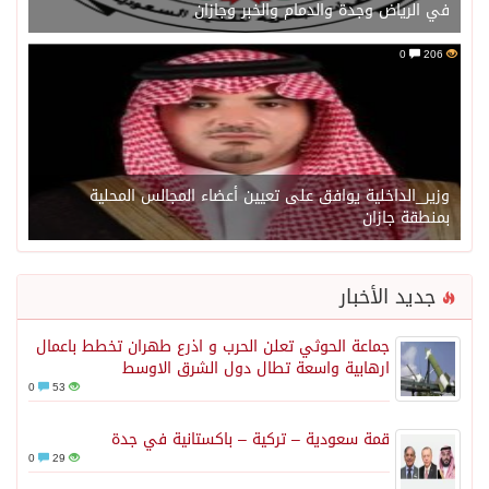
في الرياض وجدة والدمام والخبر وجازان
0
206
وزير_الداخلية يوافق على تعيين أعضاء المجالس المحلية
بمنطقة جازان
جديد الأخبار
جماعة الحوثي تعلن الحرب و اذرع طهران تخطط باعمال
ارهابية واسعة تطال دول الشرق الاوسط
0
53
قمة سعودية – تركية – باكستانية في جدة
0
29