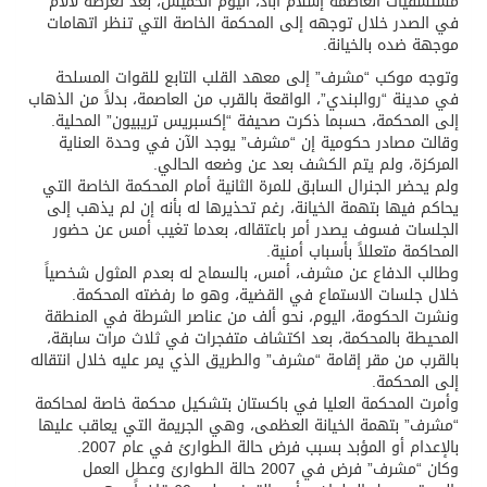
مستشفيات العاصمة إسلام آباد، اليوم الخميس، بعد تعرضه لآلام
في الصدر خلال توجهه إلى المحكمة الخاصة التي تنظر اتهامات
موجهة ضده بالخيانة.
وتوجه موكب “مشرف” إلى معهد القلب التابع للقوات المسلحة
في مدينة “روالبندي”، الواقعة بالقرب من العاصمة، بدلاً من الذهاب
إلى المحكمة، حسبما ذكرت صحيفة “إكسبريس تريبيون” المحلية.
وقالت مصادر حكومية إن “مشرف” يوجد الآن في وحدة العناية
المركزة، ولم يتم الكشف بعد عن وضعه الحالي.
ولم يحضر الجنرال السابق للمرة الثانية أمام المحكمة الخاصة التي
يحاكم فيها بتهمة الخيانة، رغم تحذيرها له بأنه إن لم يذهب إلى
الجلسات فسوف يصدر أمر باعتقاله، بعدما تغيب أمس عن حضور
المحاكمة متعللاً بأسباب أمنية.
وطالب الدفاع عن مشرف، أمس، بالسماح له بعدم المثول شخصياً
خلال جلسات الاستماع في القضية، وهو ما رفضته المحكمة.
ونشرت الحكومة، اليوم، نحو ألف من عناصر الشرطة في المنطقة
المحيطة بالمحكمة، بعد اكتشاف متفجرات في ثلاث مرات سابقة،
بالقرب من مقر إقامة “مشرف” والطريق الذي يمر عليه خلال انتقاله
إلى المحكمة.
وأمرت المحكمة العليا في باكستان بتشكيل محكمة خاصة لمحاكمة
“مشرف” بتهمة الخيانة العظمى، وهي الجريمة التي يعاقب عليها
بالإعدام أو المؤبد بسبب فرض حالة الطوارئ في عام 2007.
وكان “مشرف” فرض في 2007 حالة الطوارئ وعطل العمل