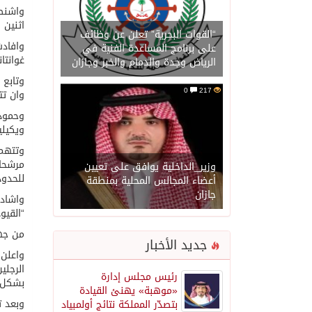
واشنطن
اثنين 
“القوات البحرية” تعلن عن وظائف
وافادت
على برنامج المساعدة الفنية في
غوانتا
الرياض وجدة والدمام والخبر وجازان
وتابع 
0
217
وان تت
ويكيلي
وزير_الداخلية يوافق على تعيين
للحدود 
أعضاء المجالس المحلية بمنطقة
جازان
واشاد 
“القيو
من جهت
جديد الأخبار
واعلن 
الرجلي
رئيس مجلس إدارة
بشكل ك
«موهبة» يهنئ القيادة
بتصدّر المملكة نتائج أولمبياد