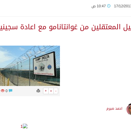
17/12/201
10:47 ص
على منطقة جازان
يل المعتقلين من غوانتانامو مع اعادة سجي
يوم في المملكة
زين ليلة عرس آل صيرم
 لحماية الاستقرار وترحيب اقليمي ودولي بها
 عسكرية ضد الحوثيين رداً على هجماتهم
406
0
+
=
-
 مكانة المملكة الدينية وريادتها الحضارية والعالمية
احمد صيرم
ة تسهم في دعم أمن واستقرار المنطقة والعالم