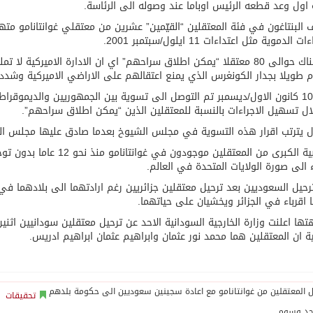
 اول وعد قطعه الرئيس اوباما عند وصوله الى الرئاسة.
البنتاغون في فئة المعتقلين “القيّمين” عشرين من معتقلي غوانتانامو متهم
 الدموية مثل اعتداءات 11 ايلول/سبتمبر 2001.
كما هناك حوالى 80 معتقلا “يمكن اطلاق سراحهم” اي ان الادارة الاميركي
طويلا بجدار الكونغرس الذي يمنع اعتقالهم على الاراضي الاميركية وشدد
وفي 10 كانون الاول/ديسمبر تم التوصل الى تسوية بين الجمهوريين والديموقرا
ل تسهيل الاجراءات بالنسبة للمعتقلين الذين “يمكن اطلاق سراحهم”.
ل يترتب اقرار هذه التسوية في مجلس الشيوخ بعدما صادق عليها مجلس ال
والغالبية الكبرى من المعتق
لى صورة الولايات المتحدة في العالم.
 اقرباء في الجزائر ويخشيان على حياتهما.
ها اعلنت وزارة الخارجية السودانية الاحد عن ترحيل معتقلين سودانيين اثنين
ة ان المعتقلين هما محمد نور عثمان وابراهيم عثمان ابراهيم ادريس.
تحقيقات
جد وسوم