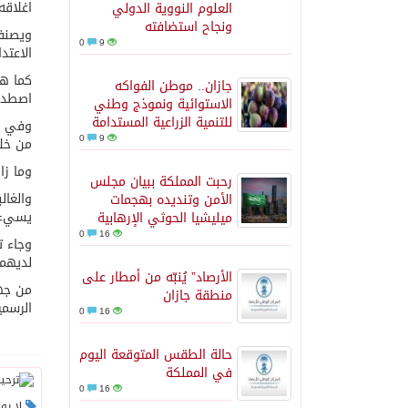
اغلاقه
العلوم النووية الدولي
ونجاح استضافته
ويصنف 
0
9
الاعتداءات
جازان.. موطن الفواكه
اصطدم 
الاستوائية ونموذج وطني
للتنمية الزراعية المستدامة
0
9
من خلا
وما زا
رحبت المملكة ببيان مجلس
الأمن وتنديده بهجمات
يسيء ا
ميليشيا الحوثي الإرهابية
0
16
لديهما
الأرصاد” يُنبّه من أمطار على
من جهت
منطقة جازان
الرسمي
0
16
حالة الطقس المتوقعة اليوم
في المملكة
0
16
لا يو