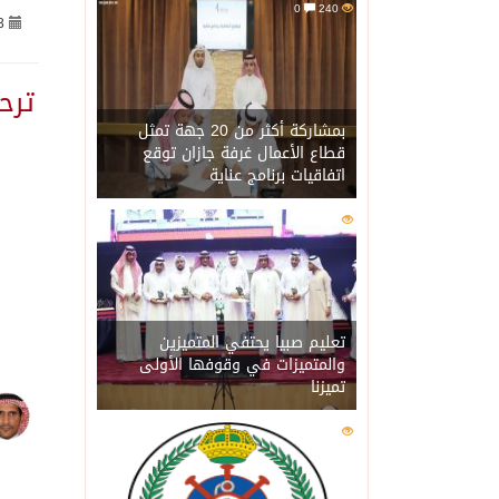
0
240
3
09/08/2026
الأرصاد” يُنبّه من أمطار 
ترح
09/08/2026
حالة الطقس المتوقعة ال
بمشاركة أكثر من 20 جهة تمثل
قطاع الأعمال غرفة جازان توقع
اتفاقيات برنامج عناية
08/08/2026
أجواء من الحب والتراث ت
0
221
08/08/2026
اتفاقية مكة… تعزيز الردع
08/08/2026
الجيش اليمني ينفذ عملية
تعليم صبيا يحتفي المتميزين
والمتميزات في وقوفها الأولى
تميزنا
08/08/2026
السديس: اتفاقية مكة تجسد
0
216
08/08/2026
وزير الدفاع: اتفاقية مك