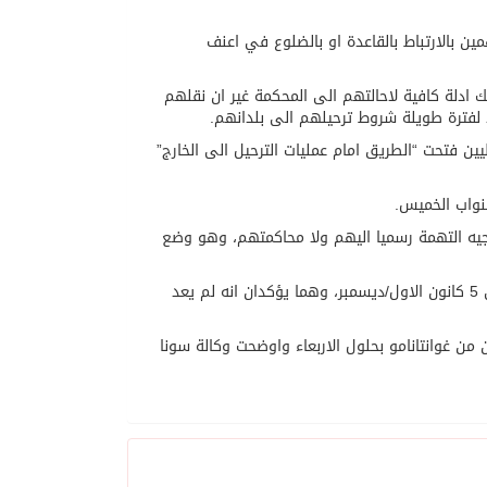
ين بالارتباط بالقاعدة او بالضلوع في اعنف
ة لا تملك ادلة كافية لاحالتهم الى المحكمة غير ان نقلهم
 لفترة طويلة شروط ترحيلهم الى بلدانهم.
طيين فتحت “الطريق امام عمليات الترحيل الى الخارج”
نواب الخميس.
لين موجودون في غوانتانامو منذ نحو 12 عاما بدون توجيه التهمة رسميا اليهم ولا محاكمتهم، وهو وضع
وجاء ترحيل السعوديين بعد ترحيل معتقلين جزائريين رغم ارادتهما الى بلادهما في 5 كانون الاول/ديسمبر، وهما يؤكدان انه لم يعد
 من غوانتانامو بحلول الاربعاء واوضحت وكالة سونا