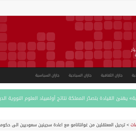
ار
ية
جازان الثقافية
جازان السياحية
جازان السياسية
يهنئ القيادة بتصدّر المملكة نتائج أولمبياد العلوم النووية ال
ستوائية ونموذج وطني للتنمية الزراعية المستدامة
ات
>
ترحيل المعتقلين من غوانتانامو مع اعادة سجينين سعوديين الى حكوم
الأمن وتنديده بهجمات ميليشيا الحوثي الإرهابية