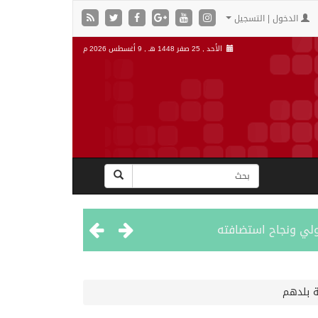
الدخول | التسجيل
الأحد , 25 صفر 1448 هـ ,
9 أغسطس 2026 م
دولي ونجاح استضافته
ة بلدهم