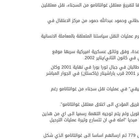
 لتفريغ معتقل غوانتانامو من السجناء، نقل معتقلين
حطاني وحمود عبدالله حمود من مركز الاعتقال في
 عمليات النقل سياستنا المتعلقة بالمعاملة الانسانية
 نقل اموال لحساب القاعدة، وفق وثائق عسكرية اميركية سربها موقع
انون الثاني/يناير 2002.
وتتهم القوات الاميركية سعد محمد حسين قحطاني (35 عاما) بانه قاتل مع حركة طالبان في جبال تورا بورا في نهاية 2001 وكان
مرشحا لعملية انتحارية وقبضت عليه القوات الباكستانية في 18 كانون الاول/ديسمبر 2001 قرب باراشينار (باكستان) في الجوار المباشر
قيقي” في عمليات نقل سجناء من غوانتانامو رغم
يق المؤدي الى اغلاق معتقل غوانتانامو”.
ت طويل ولم يتم توجيه التهمة رسميا الى اي من هذين
مبديا “امله في ان تتسارع وتيرة عمليات الترحيل
وبعد ترحيل المعتقلين مساء السبت يبقى هناك 160 معتقلا خلف القضبان من اصل 779 تم ارسالهم اساسا الى غوانتانامو الذي شكل