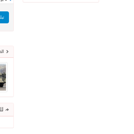
تيل
الم
للم