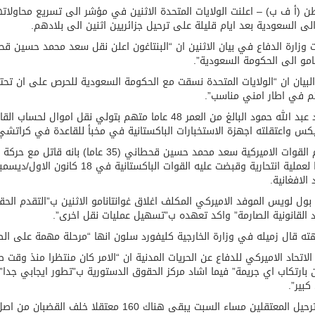
 (أ ف ب) – اعلنت الولايات المتحدة الاثنين في مؤشر الى تسريع محاولاتها
الى السعودية بعد ايام قليلة على ترحيل جزائريين اثنين الى بلادهم.
 وزارة الدفاع في بيان الاثنين ان “البنتاغون اعلن نقل سعد محمد حسين ق
نامو الى الحكومة السعودية”.
البيان ان “الولايات المتحدة نسقت مع الحكومة السعودية للحرص على ان تحترم
م في اطار امني مناسب”.
وحمود عبد الله حمود البالغ من العمر 48 عاما متهم بتولي
كس واعتقلته اجهزة الاستخبارات الباكستانية في مخبأ للقاعدة في كراتشي في ك
الافغانية.
بول لويس الموفد الاميركي المكلف اغلاق غوانتانامو الاثنين ب”التقدم الح
د القانونية الصارمة” واكد تعهده ب”تسهيل عمليات نقل اخرى”.
ه قال زميله في وزارة الخارجية كليفورد سلون انها “مرحلة مهمة على الطر
الاتحاد الاميركي للدفاع عن الحريات المدنية ان “الامر كان منتظرا منذ وق
ن بارتكاب اي جريمة” فيما اشاد مركز الحقوق الدستورية ب”تطور ايجابي جدا” 
بير”.