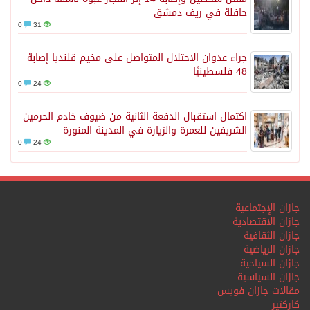
حافلة في ريف دمشق
0
31
جراء عدوان الاحتلال المتواصل على مخيم قلنديا إصابة
48 فلسطينيًا
0
24
اكتمال استقبال الدفعة الثانية من ضيوف خادم الحرمين
الشريفين للعمرة والزيارة في المدينة المنورة
0
24
جازان الإجتماعية
جازان الاقتصادية
جازان الثقافية
جازان الرياضية
جازان السياحية
جازان السياسية
مقالات جازان فويس
كاركتير