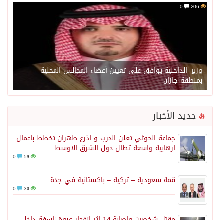
0
206
وزير_الداخلية يوافق على تعيين أعضاء المجالس المحلية
بمنطقة جازان
جديد الأخبار
جماعة الحوثي تعلن الحرب و اذرع طهران تخطط باعمال
ارهابية واسعة تطال دول الشرق الاوسط
0
59
قمة سعودية – تركية – باكستانية في جدة
0
30
مقتل شخصين وإصابة 14 إثر انفجار عبوة ناسفة داخل