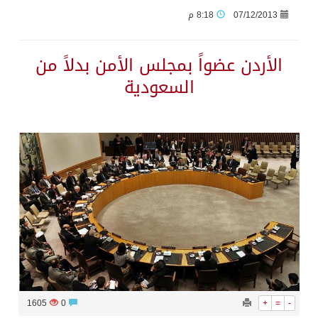
07/12/2013
8:18 م
جراء عدوان الاحتلال المتواصل على مخيم قلنديا إصابة 48 فلسطينيًا
الأردن عضواً بمجلس الأمن بدلاً من
السعودية
اكتمال استقبال الدفعة الثانية من ضيوف خادم الحرمين الشريفين للعمرة والزيارة في المدينة المنورة
التحالف: إصابة (11) مدنياً في نجران نتيجة اعتداءات حوثية إرهابية
التحالف يعزي الحكومة اليمنية في استشهاد قوات يمنية جراء هجوم حوثي غادر
مصدر سعودي مسؤول: تنسيق بين الميليشيات الحوثية والعراقية وإيران للإعداد لاعتداءات تستهدف المملكة
حالة الطقس المتوقعة اليوم في المملكة
إجتماع المكتب التعريفي للمتقاعدين بالصوارمة-مركز الحكامية
1605
0
+
=
-