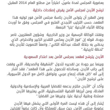
بعضوية المجلس لمدة عامين، اعتباراً من مطلع العام 2014 المقبل.
ترشح الأردن لمجلس الأمن يفرض إصلاحات داخلية
ومن المقرر أن يتولى الأردن رئاسة مجلس الأمن فور توليه هذا
المقعد، حسب الترتيب الأبجدي المتبع في المجلس، وفق ما أوردت
وكالة الأنباء الأردنية “بترا” الجمعة.
ونقلت الوكالة الرسمية عن وزير الخارجية وشؤون المغتربين، ناصر
جودة، قوله إن “فوز الأردن يعكس التقدير الكبير والاحترام، الذي
يحظى به جلالة الملك عبدالله الثاني”، واصفاً التصويت للأردن بأنه
“لحظة تاريخية.”
الأردن يترشح لمقعد بمجلس الأمن بعد اعتذار السعودية
وبينما عبر جودة عن تقديره للدول “الشقيقة والصديقة، التي وقفت
إلى جانب الأردن، وساندته للحصول على هذا المقعد”، فقد أشار
إلى أنه “كان هناك إجماع عربي، وتوافق كامل مع الدول الآسيوية،
على ترشيح الأردن.”
وأكد أن “الأردن ملتزم بدعمه للقضايا العربية والإسلامية والدولية
العادلة، ومن أبرزها القضية الفلسطينية، التي يعتبرها الأردن
مصلحة وطنية أردنية عليا، وغيرها من القضايا.”
يُشار إلى أن هذه ليست المرة الأولى التي يشغل فيها الأردن
عضوية مجلس الأمن، حيث سبق للمملكة وأن كانت عضواً لفترتين