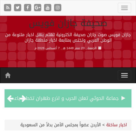
صحيفة جازان فويس
جازان فويس صوت جازان صحيفة الكترونية تهتم بنقل اخبار متنوعة من
الوطن العربي وتختص بمتابعة اخبار منطقة جازان
الجمعة , 23 صفر 1448 هـ ,
7 أغسطس 2026 م
جماعة الحوثي تعلن الحرب و اذرع طهران تخطط باعمال ارهابية واسعة تطال دول الشرق الاوسط
قمة سعودية – تركية – باكستانية في جدة
اخبار ساخنة
>
الأردن عضواً بمجلس الأمن بدلاً من السعودية
مقتل شخصين وإصابة 14 إثر انفجار عبوة ناسفة داخل حافلة في ريف دمشق