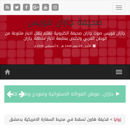
صحيفة جازان فويس
جازان فويس صوت جازان صحيفة الكترونية تهتم بنقل اخبار متنوعة من
الوطن العربي وتختص بمتابعة اخبار منطقة جازان
الأحد , 25 صفر 1448 هـ ,
9 أغسطس 2026 م
جازان.. موطن الفواكه الاستوائية ونموذج وطني للتنمية الزراعية المستدامة
رحبت المملكة ببيان مجلس الأمن وتنديده بهجمات ميليشيا الحوثي الإرهابية
زوايا
>
قذيفة هاون تسقط في محيط السفارة الامريكية بدمشق
الأرصاد” يُنبّه من أمطار على منطقة جازان