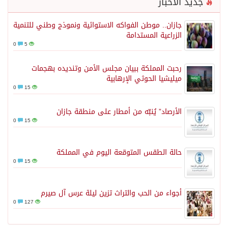
جديد الأخبار
جازان.. موطن الفواكه الاستوائية ونموذج وطني للتنمية
الزراعية المستدامة
0
5
رحبت المملكة ببيان مجلس الأمن وتنديده بهجمات
ميليشيا الحوثي الإرهابية
0
15
الأرصاد” يُنبّه من أمطار على منطقة جازان
0
15
حالة الطقس المتوقعة اليوم في المملكة
0
15
أجواء من الحب والتراث تزين ليلة عرس آل صيرم
0
127