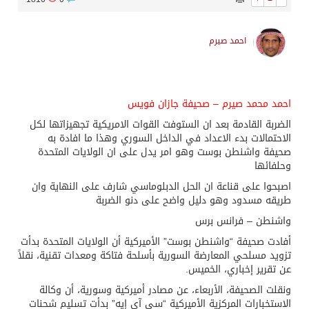
احمد صيرم
احمد محمد صيرم – صحيفة جازان فويس
الضربة القادمة بعد ان الستوفت القوات الامريكية تجهيزاتها لكل
الاحتمالات بدء الاعداد في الداخل السوري وهذا ما افادة به
صحيفة واشنطن بوست وهو امر يدل على ان الولايات المتحدة
وحلفائها
اصبحوا على قناعة ان الحل الدبلوماسي شارف على النهاية وان
طريقه مسدود وهو دليل واضح على دنو الضربة
واشنطن – فرانس برس
أفادت صحيفة “واشنطن بوست” الأميركية أن الولايات المتحدة بدأت
تزويد مسلحي المعارضة السورية بأسلحة فتاكة ومعدات تقنية، نقلاً
عن تقرير إخباري، الخميس.
ونقلت الصحيفة، الأربعاء، عن مصادر أميركية وسورية، أن وكالة
الاستخبارات المركزية الأميركية “سي آي إيه” بدأت تسليم شحنات