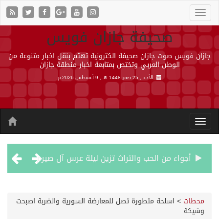
صحيفة جازان فويس
جازان فويس صوت جازان صحيفة الكترونية تهتم بنقل اخبار متنوعة من
الوطن العربي وتختص بمتابعة اخبار منطقة جازان
الأحد , 25 صفر 1448 هـ ,
9 أغسطس 2026 م
أجواء من الحب والتراث تزين ليلة عرس آل صيرم
اتفاقية مكة… تعزيز الردع لحماية الاستقرار وترحيب اقليمي ودولي بها
محطات
>
اسلحة متطورة تصل للمعارضة السورية والضربة اصبحت
وشيكة
الجيش اليمني ينفذ عملية عسكرية ضد الحوثيين رداً على هجماتهم