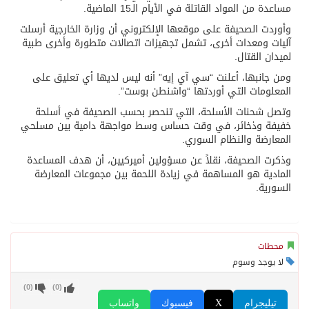
مساعدة من المواد القاتلة في الأيام الـ15 الماضية.
وأوردت الصحيفة على موقعها الإلكتروني أن وزارة الخارجية أرسلت
آليات ومعدات أخرى، تشمل تجهيزات اتصالات متطورة وأخرى طبية
لميدان القتال.
ومن جانبها، أعلنت “سي آي إيه” أنه ليس لديها أي تعليق على
المعلومات التي أوردتها “واشنطن بوست”.
وتصل شحنات الأسلحة، التي تنحصر بحسب الصحيفة في أسلحة
خفيفة وذخائر، في وقت حساس وسط مواجهة دامية بين مسلحي
المعارضة والنظام السوري.
وذكرت الصحيفة، نقلاً عن مسؤولين أميركيين، أن هدف المساعدة
المادية هو المساهمة في زيادة اللحمة بين مجموعات المعارضة
السورية.
محطات
لا يوجد وسوم
)
0
(
)
0
(
تيليجرام
X
فيسبوك
واتساب