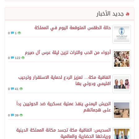
جديد الأخبار
حالة الطقس المتوقعة اليوم في المملكة
0
1
أجواء من الحب والتراث تزين ليلة عرس آل صيرم
0
122
اتفاقية مكة… تعزيز الردع لحماية الاستقرار وترحيب
اقليمي ودولي بها
0
41
الجيش اليمني ينفذ عملية عسكرية ضد الحوثيين رداً
على هجماتهم
0
39
السديس: اتفاقية مكة تجسد مكانة المملكة الدينية
وريادتها الحضارية والعالمية