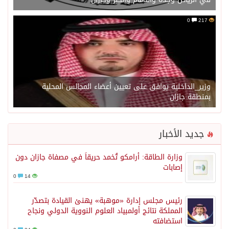
0
217
وزير_الداخلية يوافق على تعيين أعضاء المجالس المحلية
بمنطقة جازان
جديد الأخبار
وزارة الطاقة: أرامكو تُخمد حريقاً في مصفاة جازان دون
إصابات
0
14
رئيس مجلس إدارة «موهبة» يهنئ القيادة بتصدّر
المملكة نتائج أولمبياد العلوم النووية الدولي ونجاح
استضافته