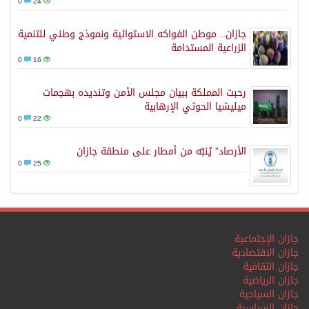
0
24
جازان.. موطن الفواكه الاستوائية ونموذج وطني للتنمية
الزراعية المستدامة
0
16
رحبت المملكة ببيان مجلس الأمن وتنديده بهجمات
ميليشيا الحوثي الإرهابية
0
22
الأرصاد” يُنبّه من أمطار على منطقة جازان
0
25
جازان الإجتماعية
جازان الاقتصادية
جازان الثقافية
جازان الرياضية
جازان السياحية
جازان السياسية