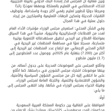
وبين معاليه أن المجلس قدّر إشادة البنك الدولي بالبيئة التجريبية
للذكاء الاصطناعي في التعليم بالمملكة بوصفها نموذجًا رائدًا
ومرجعًا دوليًا لتطوير تعليم رقمي أكثر جودة واستدامة، وتوظيف
التقنيات الحديثة وتمكين الجهات التعليمية والمبتكرين من إيجاد
حلول عملية في هذا المجال.
وفي الشأن المحلي؛ استعرض مجلس الوزراء مؤشرات الأداء العام
لعدد من القطاعات الإستراتيجية والحيوية، مشيدًا في هذا السياق
بمواصلة القطاع غير الربحي تحقيق مستهدفاته التنموية بوتيرة
متسارعة، مسجلًا نموًا في مساهمة المنظمات غير الربحية في
الناتج المحلي الإجمالي، مع ارتفاع عدد المنظمات غير الربحية إلى
أكثر من (7.200) بنهاية عام 2025م، ووصول عدد المتطوعين إلى
(1.7) مليون متطوع.
واطّلع المجلس على الموضوعات المدرجة على جدول أعماله، من
بينها موضوعات اشترك مجلس الشورى في دراستها، كما اطّلع
على ما انـتهى إليه كل من مجلسي الشؤون السياسية والأمنية،
والشؤون الاقتصادية والتنمية، واللجنة العامة لمجلس الوزراء،
وهيئة الخبراء بمجلس الوزراء في شأنها، وقد انتهى المجلس إلى
ما يلي:
أولًا:
الموافقة على اتفاقية بين حكومة المملكة العربية السعودية
وحكومات المجر وجمهوريتي كازاخستان وبولندا بشأن الإعفاء من