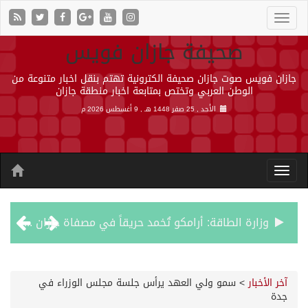
صحيفة جازان فويس
جازان فويس صوت جازان صحيفة الكترونية تهتم بنقل اخبار متنوعة من
الوطن العربي وتختص بمتابعة اخبار منطقة جازان
الأحد , 25 صفر 1448 هـ ,
9 أغسطس 2026 م
وزارة الطاقة: أرامكو تُخمد حريقاً في مصفاة جازان دون إصابات
رئيس مجلس إدارة «موهبة» يهنئ القيادة بتصدّر المملكة نتائج أولمبياد العلوم النووية الدولي ونجاح استضافته
آخر الأخبار
>
سمو ولي العهد يرأس جلسة مجلس الوزراء في
جدة
جازان.. موطن الفواكه الاستوائية ونموذج وطني للتنمية الزراعية المستدامة