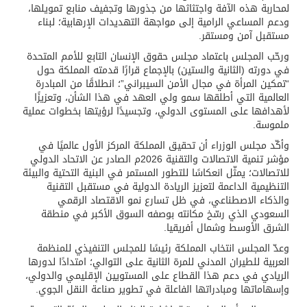
لمحاربة هذه الآفة واجتثاثها من جذورها وتجفيف منابع تمويلها،
ودعم المساعي الرامية إلى مواجهة التهديدات الإرهابية؛ لبناء
مستقبل آمن ومستقر.
ورحّب المجلس باعتماد مجلس حقوق الإنسان التابع للأمم المتحدة
في دورته (الثانية والستين) بالإجماع قرارًا قدمته المملكة حول
“تمكين المرأة في مجال الأمن السيبراني”؛ انطلاقًا من المبادرة
العالمية التي أطلقها سمو ولي العهد في هذا الشأن، وتعزيزًا
لأهدافها على المستوى الدولي، وتجسيدًا لرؤيتها بخطوات عملية
ملموسة.
وأكّد مجلس الوزراء أن تحقيق المملكة المركز الأول عالميًا في
مؤشر تنمية الاتصالات والتقنية 2026م الصادر عن الاتحاد الدولي
للاتصالات؛ يمثّل انعكاسًا للتطور المستمر في البنية التحتية والبيئة
التنظيمية الداعمة لتعزيز الريادة الدولية في مستقبل التقنية
والذكاء الاصطناعي، في ظل تسارع نمو الاقتصاد الرقمي
السعودي الذي رسّخ مكانته بوصفه السوق الأكبر في منطقة
الشرق الأوسط وشمال أفريقيا.
وعدّ المجلس انتخاب المملكة رئيسًا للمجلس التنفيذي للمنظمة
العربية للطيران المدني للمرة الثانية على التوالي؛ امتدادًا لدورها
الريادي في دعم هذا القطاع على المستويين الإقليمي والدولي،
وإسهاماتها ومبادراتها الفاعلة في تطوير صناعة النقل الجوي.