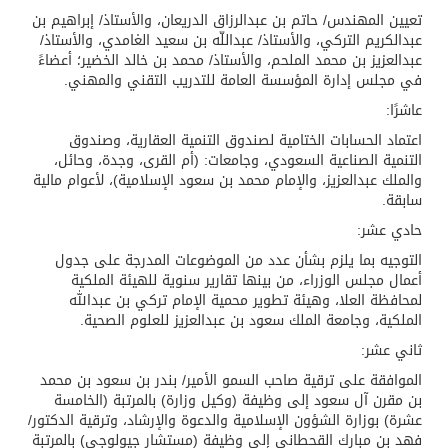
تعيين المهندس/ حاتم بن عبدالرزاق الدريعان، والأستاذ/ إبراهيم بن
عبدالكريم التركي، والأستاذ/ عبداللّه بن سعيد الغامدي، والأستاذ/
عبدالعزيز بن محمد الملحم، والأستاذ/ محمد بن خالد الخضير؛ أعضاءً
في مجلس إدارة المؤسسة العامة للتدريب التقني والمهني.
عاشرًا:
اعتماد الحسابات الختامية لصندوق التنمية العقارية، وصندوق
التنمية الصناعية السعودي، وجامعات: (أم القرى، وجدة، وحائل،
والملك عبدالعزيز، والإمام محمد بن سعود الإسلامية)، لأعوام مالية
سابقة.
حادي عشر:
التوجيه بما يلزم بشأن عدد من الموضوعات المدرجة على جدول
أعمال مجلس الوزراء، من بينها تقارير سنوية للهيئة الملكية
لمحافظة العلا، وهيئة تطوير محمية الإمام تركي بن عبدالله
الملكية، وجامعة الملك سعود بن عبدالعزيز للعلوم الصحية.
ثاني عشر:
الموافقة على ترقية صاحب السمو الأمير/ بندر بن سعود بن محمد
بن مقرن آل سعود إلى وظيفة (وكيل وزارة) بالمرتبة (الخامسة
عشرة) بوزارة الشؤون الإسلامية والدعوة والإرشاد، وترقية الدكتور/
فهد بن مبارك القحطاني إلى وظيفة (مستشار جيولوجي) بالمرتبة