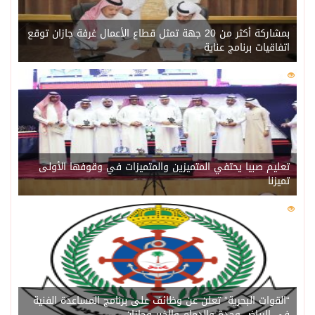
بمشاركة أكثر من 20 جهة تمثل قطاع الأعمال غرفة جازان توقع
اتفاقيات برنامج عناية
0
221
تعليم صبيا يحتفي المتميزين والمتميزات في وقوفها الأولى
تميزنا
0
217
“القوات البحرية” تعلن عن وظائف على برنامج المساعدة الفنية
في الرياض وجدة والدمام والخبر وجازان