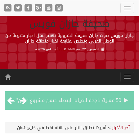
صحيفة جازان فويس
جازان فويس صوت جازان صحيفة الكترونية تهتم بنقل اخبار متنوعة من
الوطن العربي وتختص بمتابعة اخبار منطقة جازان
الخميس , 22 صفر 1448 هـ ,
6 أغسطس 2026 م
50 عملية ناجحة للمياه البيضاء ضمن مشروع “عون” في جازان
“الشؤون الإسلامية” في جازان تنفذ أكثر من (48) ألف جولة رقابية على الجوامع والمساجد خلال شهر يوليو 2026م
آخر الأخبار
>
أمريكا تطلق النار على ناقلة نفط في خليج عُمان
حرس الحدود بجازان يقيم ورشة عمل لمزاولي الصيد والأنشطة البحرية عن خدمات بوابة “زاول”