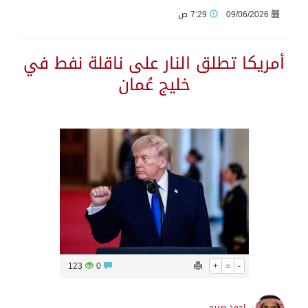
09/06/2026
7:29 ص
الاحتلال يهدم محالاً تجارية في مخيم قلنديا ويعتقل 11 فلسطينياً بالضفة
أمريكا تطلق النار على ناقلة نفط في
خليج عُمان
الهيئة العامة للإحصاء: إنتاج المملكة من النفط الخام بلغ 3.46 مليارات برميل عام 2025
«الصحة العالمية» تحذر: إيبولا يتسارع في الكونغو ويتجاوز قدرات الاستجابة
«لدينا كميات هائلة».. ترامب يرد على تقارير نفاد الصواريخ الدقيقة بعد حرب إيران والبنتاغون يلتزم الصمت
مركز “استدامة” بجازان يستعرض نظم وتقنيات الري الزراعية
أمير منطقة جازان يكرّم ثلاثة مواطنين لتبرعهم بأجزاء من أعضائهم
123
0
+
=
-
القبض على مواطن لنقله (11) مخالفًا لنظام أمن الحدود بمنطقة جازان
احمد صيرم