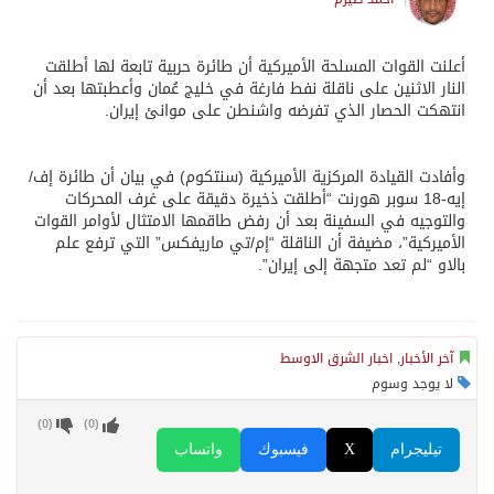
أعلنت القوات المسلحة الأميركية أن طائرة حربية تابعة لها أطلقت
النار الاثنين على ناقلة نفط فارغة في خليج عُمان وأعطبتها بعد أن
انتهكت الحصار الذي تفرضه واشنطن على موانئ إيران.
وأفادت القيادة المركزية الأميركية (سنتكوم) في بيان أن طائرة إف/
إيه-18 سوبر هورنت “أطلقت ذخيرة دقيقة على غرف المحركات
والتوجيه في السفينة بعد أن رفض طاقمها الامتثال لأوامر القوات
الأميركية”، مضيفة أن الناقلة “إم/تي ماريفكس” التي ترفع علم
بالاو “لم تعد متجهة إلى إيران”.
آخر الأخبار
,
اخبار الشرق الاوسط
لا يوجد وسوم
)
0
(
)
0
(
تيليجرام
X
فيسبوك
واتساب