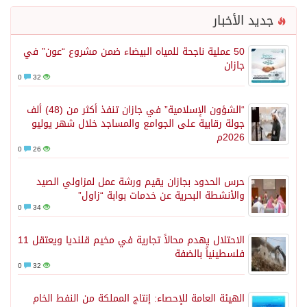
جديد الأخبار
50 عملية ناجحة للمياه البيضاء ضمن مشروع “عون” في
جازان
0
32
“الشؤون الإسلامية” في جازان تنفذ أكثر من (48) ألف
جولة رقابية على الجوامع والمساجد خلال شهر يوليو
2026م
0
26
حرس الحدود بجازان يقيم ورشة عمل لمزاولي الصيد
والأنشطة البحرية عن خدمات بوابة “زاول”
0
34
الاحتلال يهدم محالاً تجارية في مخيم قلنديا ويعتقل 11
فلسطينياً بالضفة
0
32
الهيئة العامة للإحصاء: إنتاج المملكة من النفط الخام