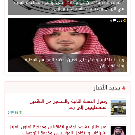
“القوات البحرية” تعلن عن وظائف على برنامج المساعدة الفنية
في الرياض وجدة والدمام والخبر وجازان
0
221
وزير_الداخلية يوافق على تعيين أعضاء المجالس المحلية
بمنطقة جازان
جديد الأخبار
وصول الدفعة الثانية والسبعين من العائدين
الفلسطينيين إلى رفح
0
48
أمير جازان يشهد توقيع اتفاقيتين ومذكرة تعاون لتعزيز
الشراكات والتكامل المؤسسي وخدمة التوجهات