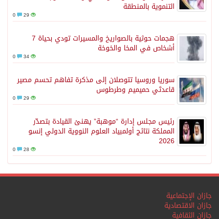
التنموية بالمنطقة
0
29
هجمات حوثية بالصواريخ والمسيرات تودي بحياة 7
أشخاص في المخا والخوخة
0
34
سوريا وروسيا تتوصلان إلى مذكرة تفاهم تحسم مصير
قاعدتَي حميميم وطرطوس
0
29
رئيس مجلس إدارة “موهبة” يهنئ القيادة بتصدّر
المملكة نتائج أولمبياد العلوم النووية الدولي إنسو
2026
0
28
جازان الإجتماعية
جازان الاقتصادية
جازان الثقافية