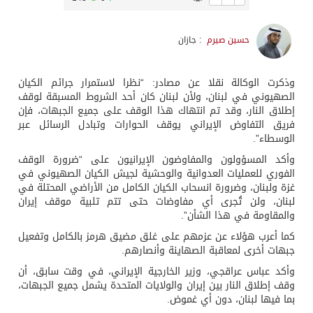
حسين صيرم
: جازان
وذكرت الوكالة نقلا عن مصادر: “نظرا لاستمرار جرائم الكيان
الصهيوني في لبنان، ولأن لبنان كان أحد الشروط المسبقة لوقف
إطلاق النار، وقد تم انتهاك هذا الوقف على جميع الجبهات، فإن
فريق التفاوض الإيراني يوقف الحوارات وتبادل الرسائل عبر
الوسطاء”.
وأكد المسؤولون والمفاوضون الإيرانيون على “ضرورة الوقف
الفوري للعمليات العدوانية والوحشية لجيش الكيان الصهيوني في
غزة ولبنان، وضرورة انسحاب الكيان الكامل من الأراضي المحتلة في
لبنان، ولن تُجرى أي مفاوضات حتى تتم تلبية موقف إيران
والمقاومة في هذا الشأن”.
كما أعرب هؤلاء عن عزمهم على غلق مضيق هرمز بالكامل وتفعيل
جبهات أخرى لمعاقبة الصهاينة وأنصارهم.
وأكد عباس عراقجي، وزير الخارجية الإيراني، في وقت سابق، أن
وقف إطلاق النار بين إيران والولايات المتحدة يشمل جميع الجبهات،
بما فيها لبنان، دون أي غموض.