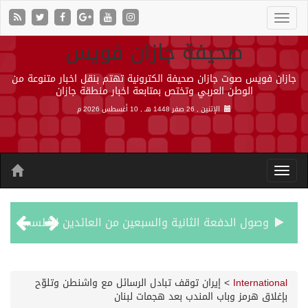
صحيفة جازان فويس
جازان فويس صوت جازان صحيفة الكترونية تهتم بنقل اخبار متنوعة من
الوطن العربي وتختص بمتابعة اخبار منطقة جازان
الإثنين , 26 صفر 1448 هـ ,
10 أغسطس 2026 م
وصول الدفعة الثانية والسبعين من العائدين الفلسطينيين إلى رفح
أمير جازان يشهد توقيع اتفاقيتين ومذكرة تعاون لتعزيز الشراكات والتكامل المؤسسي وخدمة التوجهات التنموية بالمنطقة
International
>
إيران توقف تبادل الرسائل مع واشنطن وتلوّح
بإغلاق هرمز وباب المندب بعد هجمات لبنان
هجمات حوثية بالصواريخ والمسيرات تودي بحياة 7 أشخاص في المخا والخوخة