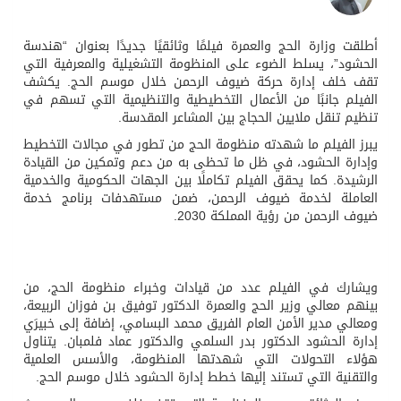
أطلقت وزارة الحج والعمرة فيلمًا وثائقيًا جديدًا بعنوان “هندسة
الحشود”، يسلط الضوء على المنظومة التشغيلية والمعرفية التي
تقف خلف إدارة حركة ضيوف الرحمن خلال موسم الحج. يكشف
الفيلم جانبًا من الأعمال التخطيطية والتنظيمية التي تسهم في
تنظيم تنقل ملايين الحجاج بين المشاعر المقدسة.
يبرز الفيلم ما شهدته منظومة الحج من تطور في مجالات التخطيط
وإدارة الحشود، في ظل ما تحظى به من دعم وتمكين من القيادة
الرشيدة. كما يحقق الفيلم تكاملًا بين الجهات الحكومية والخدمية
العاملة لخدمة ضيوف الرحمن، ضمن مستهدفات برنامج خدمة
ضيوف الرحمن من رؤية المملكة 2030.
ويشارك في الفيلم عدد من قيادات وخبراء منظومة الحج، من
بينهم معالي وزير الحج والعمرة الدكتور توفيق بن فوزان الربيعة،
ومعالي مدير الأمن العام الفريق محمد البسامي، إضافة إلى خبيرَي
إدارة الحشود الدكتور بدر السلمي والدكتور عماد فلمبان. يتناول
هؤلاء التحولات التي شهدتها المنظومة، والأسس العلمية
والتقنية التي تستند إليها خطط إدارة الحشود خلال موسم الحج.