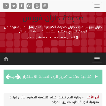
صحيفة جازان فويس
جازان فويس صوت جازان صحيفة الكترونية تهتم بنقل اخبار متنوعة من
الوطن العربي وتختص بمتابعة اخبار منطقة جازان
السبت , 24 صفر 1448 هـ ,
8 أغسطس 2026 م
اتفاقية مكة… تعزيز الردع لحماية الاستقرار وترحيب اقليمي ودولي بها
الجيش اليمني ينفذ عملية عسكرية ضد الحوثيين رداً على هجماتهم
آخر الأخبار
>
وزارة الحج تطلق فيلم هندسة الحشود كأول قراءة
معرفية لتجربة إدارة ملايين الحجاج
السديس: اتفاقية مكة تجسد مكانة المملكة الدينية وريادتها الحضارية والعالمية