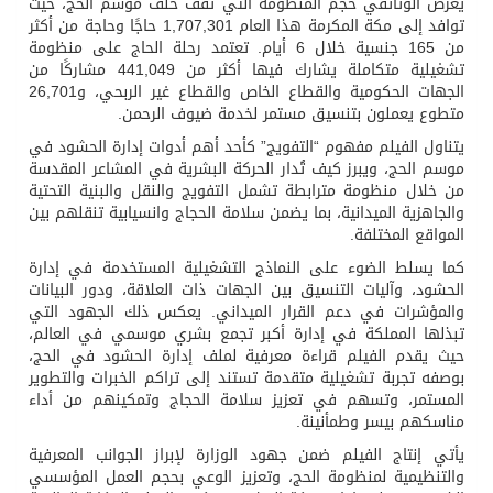
يعرض الوثائقي حجم المنظومة التي تقف خلف موسم الحج، حيث
توافد إلى مكة المكرمة هذا العام 1,707,301 حاجًا وحاجة من أكثر
من 165 جنسية خلال 6 أيام. تعتمد رحلة الحاج على منظومة
تشغيلية متكاملة يشارك فيها أكثر من 441,049 مشاركًا من
الجهات الحكومية والقطاع الخاص والقطاع غير الربحي، و26,701
متطوع يعملون بتنسيق مستمر لخدمة ضيوف الرحمن.
يتناول الفيلم مفهوم “التفويج” كأحد أهم أدوات إدارة الحشود في
موسم الحج، ويبرز كيف تُدار الحركة البشرية في المشاعر المقدسة
من خلال منظومة مترابطة تشمل التفويج والنقل والبنية التحتية
والجاهزية الميدانية، بما يضمن سلامة الحجاج وانسيابية تنقلهم بين
المواقع المختلفة.
كما يسلط الضوء على النماذج التشغيلية المستخدمة في إدارة
الحشود، وآليات التنسيق بين الجهات ذات العلاقة، ودور البيانات
والمؤشرات في دعم القرار الميداني. يعكس ذلك الجهود التي
تبذلها المملكة في إدارة أكبر تجمع بشري موسمي في العالم،
حيث يقدم الفيلم قراءة معرفية لملف إدارة الحشود في الحج،
بوصفه تجربة تشغيلية متقدمة تستند إلى تراكم الخبرات والتطوير
المستمر، وتسهم في تعزيز سلامة الحجاج وتمكينهم من أداء
مناسكهم بيسر وطمأنينة.
يأتي إنتاج الفيلم ضمن جهود الوزارة لإبراز الجوانب المعرفية
والتنظيمية لمنظومة الحج، وتعزيز الوعي بحجم العمل المؤسسي