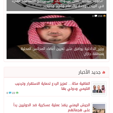
“القوات البحرية” تعلن عن وظائف على برنامج المساعدة الفنية
في الرياض وجدة والدمام والخبر وجازان
0
208
وزير_الداخلية يوافق على تعيين أعضاء المجالس المحلية
بمنطقة جازان
جديد الأخبار
اتفاقية مكة… تعزيز الردع لحماية الاستقرار وترحيب
اقليمي ودولي بها
0
22
الجيش اليمني ينفذ عملية عسكرية ضد الحوثيين رداً
على هجماتهم