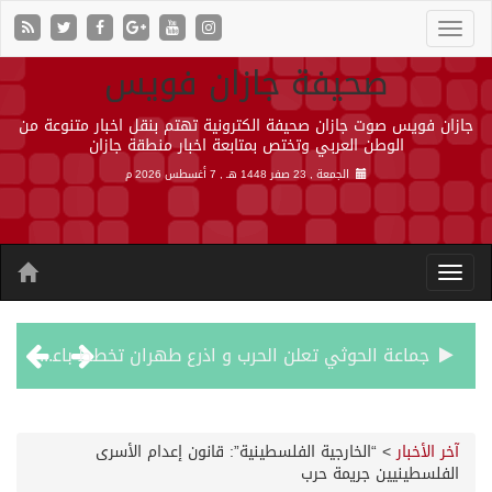
صحيفة جازان فويس
جازان فويس صوت جازان صحيفة الكترونية تهتم بنقل اخبار متنوعة من
الوطن العربي وتختص بمتابعة اخبار منطقة جازان
الجمعة , 23 صفر 1448 هـ ,
7 أغسطس 2026 م
جماعة الحوثي تعلن الحرب و اذرع طهران تخطط باعمال ارهابية واسعة تطال دول الشرق الاوسط
قمة سعودية – تركية – باكستانية في جدة
آخر الأخبار
>
“الخارجية الفلسطينية”: قانون إعدام الأسرى
الفلسطينيين جريمة حرب
مقتل شخصين وإصابة 14 إثر انفجار عبوة ناسفة داخل حافلة في ريف دمشق