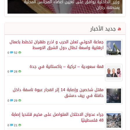
وزير_الداخلية يوافق على تعيين أعضاء المجالس المحلية
بمنطقة جازان
جديد الأخبار
جماعة الحوثي تعلن الحرب و اذرع طهران تخطط باعمال
ارهابية واسعة تطال دول الشرق الاوسط
0
52
قمة سعودية – تركية – باكستانية في جدة
0
28
مقتل شخصين وإصابة 14 إثر انفجار عبوة ناسفة داخل
حافلة في ريف دمشق
0
29
جراء عدوان الاحتلال المتواصل على مخيم قلنديا إصابة
48 فلسطينيًا
0
21