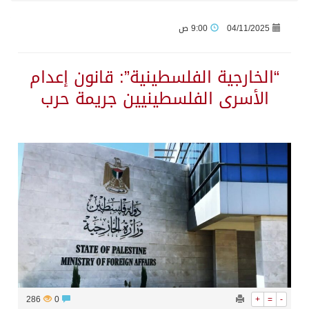
04/11/2025
9:00 ص
جراء عدوان الاحتلال المتواصل على مخيم قلنديا إصابة 48 فلسطينيًا
“الخارجية الفلسطينية”: قانون إعدام
اكتمال استقبال الدفعة الثانية من ضيوف خادم الحرمين الشريفين للعمرة والزيارة في المدينة المنورة
الأسرى الفلسطينيين جريمة حرب
التحالف: إصابة (11) مدنياً في نجران نتيجة اعتداءات حوثية إرهابية
التحالف يعزي الحكومة اليمنية في استشهاد قوات يمنية جراء هجوم حوثي غادر
مصدر سعودي مسؤول: تنسيق بين الميليشيات الحوثية والعراقية وإيران للإعداد لاعتداءات تستهدف المملكة
حالة الطقس المتوقعة اليوم في المملكة
إجتماع المكتب التعريفي للمتقاعدين بالصوارمة-مركز الحكامية
286
0
+
=
-