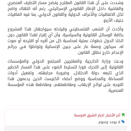
وشددت على أن هذا القانون المقترح يفضح مسار التطرف العنصري
والفاشية داخل الإطار القانوني الإسرائيلي، رغم أنه انتهاك واضح
لكل الاتفاقيات والأعراف الدولية والقانون الدولي، بما فيه اتفاقيات
جنيف الأربع.
وأكدت أن الشعب الفلسطيني وقيادته سيواجهان هذا المشروع
بكافة الوسائل القانونية والسياسية، وأن أي إقرار لهذا القانون دون
اتخاذ الدول خطوات عملية لمحاسبة كل من أقره أو اقترحه أو صوت
له، سيكون وصمة عار على جبين الإنسانية وتواطؤا في جرائم
الإعدام خارج نطاق القانون.
ودعت وزارة الخارجية والمغتربين المجتمع الدولي والمؤسسات
القانونية إلى التحرك فورا لتسليط الضوء على هذا المسار الخطير
الذي تتبعه دولة الاحتلال، وضرورة مجابهته، وتفعيل أدوات
المساءلة والمحاسبة ووضع أعضاء الكنيست الذين يدعمون هذا
التوجه على لوائح الإرهاب، ومقاطعتهم، ومقاطعة هذه المؤسسة
العنصرية.
آخر الأخبار
,
اخبار الشرق الاوسط
لا يوجد وسوم