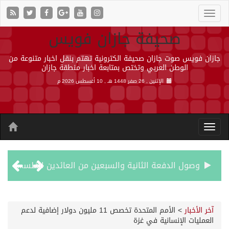
صحيفة جازان فويس
جازان فويس صوت جازان صحيفة الكترونية تهتم بنقل اخبار متنوعة من
الوطن العربي وتختص بمتابعة اخبار منطقة جازان
الإثنين , 26 صفر 1448 هـ ,
10 أغسطس 2026 م
وصول الدفعة الثانية والسبعين من العائدين الفلسطينيين إلى رفح
أمير جازان يشهد توقيع اتفاقيتين ومذكرة تعاون لتعزيز الشراكات والتكامل المؤسسي وخدمة التوجهات التنموية بالمنطقة
آخر الأخبار
>
الأمم المتحدة تخصص 11 مليون دولار إضافية لدعم
العمليات الإنسانية في غزة
هجمات حوثية بالصواريخ والمسيرات تودي بحياة 7 أشخاص في المخا والخوخة