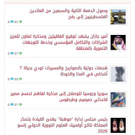
وصول الدفعة الثانية والسبعين من العائدين
الفلسطينيين إلى رفح
0
41
أمير جازان يشهد توقيع اتفاقيتين ومذكرة تعاون لتعزيز
الشراكات والتكامل المؤسسي وخدمة التوجهات
التنموية بالمنطقة
0
27
هجمات حوثية بالصواريخ والمسيرات تودي بحياة 7
أشخاص في المخا والخوخة
0
33
سوريا وروسيا تتوصلان إلى مذكرة تفاهم تحسم مصير
قاعدتَي حميميم وطرطوس
0
27
رئيس مجلس إدارة “موهبة” يهنئ القيادة بتصدّر
المملكة نتائج أولمبياد العلوم النووية الدولي إنسو
2026