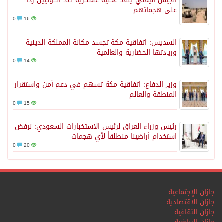
الجيش اليمني ينفذ عملية عسكرية ضد الحوثيين رداً
على هجماتهم
0
16
السديس: اتفاقية مكة تجسد مكانة المملكة الدينية
وريادتها الحضارية والعالمية
0
14
وزير الدفاع: اتفاقية مكة تسهم في دعم أمن واستقرار
المنطقة والعالم
0
15
رئيس وزراء العراق لرئيس الاستخبارات السعودي: نرفض
استخدام أراضينا منطلقاً لأي هجمات
0
20
جازان الإجتماعية
جازان الاقتصادية
جازان الثقافية
جازان الرياضية