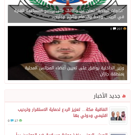
“القوات البحرية” تعلن عن وظائف على برنامج المساعدة الفنية
في الرياض وجدة والدمام والخبر وجازان
0
207
وزير_الداخلية يوافق على تعيين أعضاء المجالس المحلية
بمنطقة جازان
جديد الأخبار
اتفاقية مكة… تعزيز الردع لحماية الاستقرار وترحيب
اقليمي ودولي بها
0
17