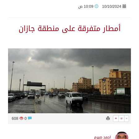
10/10/2024
10:09 ص
وزير الدفاع: اتفاقية مكة تسهم في دعم أمن واستقرار المنطقة والعالم
أمطار متفرقة على منطقة جازان
رئيس وزراء العراق لرئيس الاستخبارات السعودي: نرفض استخدام أراضينا منطلقاً لأي هجمات
الرياض وأنقرة وإسلام آباد تطلق «اتفاقية مكة» للدفاع
حالة الطقس المتوقعة اليوم في المملكة
جماعة الحوثي تعلن الحرب و اذرع طهران تخطط باعمال ارهابية واسعة تطال دول الشرق الاوسط
قمة سعودية – تركية – باكستانية في جدة
608
0
+
=
-
مقتل شخصين وإصابة 14 إثر انفجار عبوة ناسفة داخل حافلة في ريف دمشق
احمد صيرم