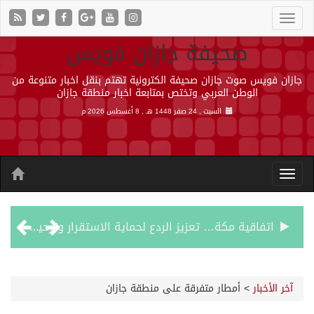
صحيفة جازان فويس
جازان فويس صوت جازان صحيفة الكترونية تهتم بنقل اخبار متنوعة من
الوطن العربي وتختص بمتابعة اخبار منطقة جازان
السبت , 24 صفر 1448 هـ ,
8 أغسطس 2026 م
اتفاقية مكة… تعزيز الردع لحماية الاستقرار وترحيب اقليمي ودولي بها
الجيش اليمني ينفذ عملية عسكرية ضد الحوثيين رداً على هجماتهم
آخر الأخبار
>
أمطار متفرقة على منطقة جازان
السديس: اتفاقية مكة تجسد مكانة المملكة الدينية وريادتها الحضارية والعالمية