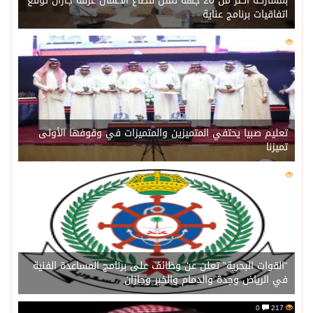
بمشاركة أكثر من 20 جهة تمثل قطاع الأعمال غرفة جازان توقع
اتفاقيات برنامج عناية
0
221
تعليم صبيا يحتفي المتميزين والمتميزات في وقوفها الأولى
تميزنا
0
216
“القوات البحرية” تعلن عن وظائف على برنامج المساعدة الفنية
في الرياض وجدة والدمام والخبر وجازان
0
217