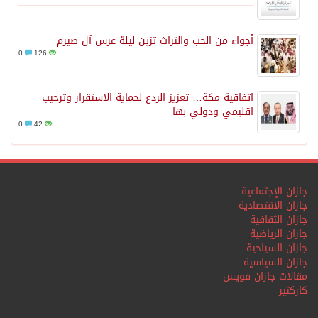
أجواء من الحب والتراث تزين ليلة عرس آل صيرم
0
126
اتفاقية مكة… تعزيز الردع لحماية الاستقرار وترحيب
اقليمي ودولي بها
0
42
جازان الإجتماعية
جازان الاقتصادية
جازان الثقافية
جازان الرياضية
جازان السياحية
جازان السياسية
مقالات جازان فويس
كاركتير