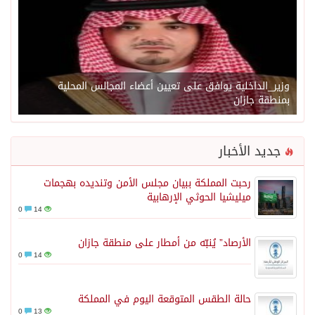
وزير_الداخلية يوافق على تعيين أعضاء المجالس المحلية
بمنطقة جازان
جديد الأخبار
رحبت المملكة ببيان مجلس الأمن وتنديده بهجمات
ميليشيا الحوثي الإرهابية
0
14
الأرصاد” يُنبّه من أمطار على منطقة جازان
0
14
حالة الطقس المتوقعة اليوم في المملكة
0
13