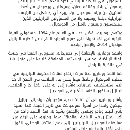
“يسرقون” في الاتحاد البرازيلي لكرة القدم، قائلا: “البرازيليون
يعلمون أن بلاتر وفالكه لصان، وسيغتنيان ويصبحان من أصحاب
الملايين من وراء المونديال، ولا يوجد أي رد فعل من الرئيسة
البرازيلية ديلما روسيف ولا من المسؤولين البرازيليين الذين
سيتكسبون ويغتنون بالمثل من المونديال”.
ويتهم روماريو، أفضل لاعب في العالم عام 1994، مسؤولي الفيفا
بالرغبة في الاستحواذ على جميع الموارد الناتجة عن تنظيم البرازيل
مونديال 2014، والإضرار ببلاده.
وانتقد روماريو، بالإضافة إلى تصريحاته، مسؤولي الفيفا في جلسة
للجنة الرياضية بمجلس النواب تمت الموافقة خلالها على مثول بلاتر
في مناظرة بالبرلمان.
كما انتقد روماريو عدة مرات ارتفاع نفقات الحكومة البرازيلية في
تنظيم المونديال وخاصة فيما يخص بناء الملاعب في المدن الـ 12
التي ستستضيف المباريات، وأشار إلى أنه على الأقل خارج الملاعب،
البرازيل ستكون الخاسر الأكبر في المونديال.
وأشار روماريو إلى أن: “فالكه صرح مؤخرا بأن مونديال البرازيل
سيكون واحدا من أسوأ المونديالات في تاريخ الفيفا. هذا السيد
يأتي للبلد ويأمر وينهي والجميع يشيد به. هذا السيد واحد من
أكبر المبتزين في الرياضة العالمية”. ودعا روماريو، على الرغم من
معارضته للمونديال، البرازيليين إلى دعم المنتخب الوطني، للفوز
على الأقل بالبطولة داخل الملاعب.