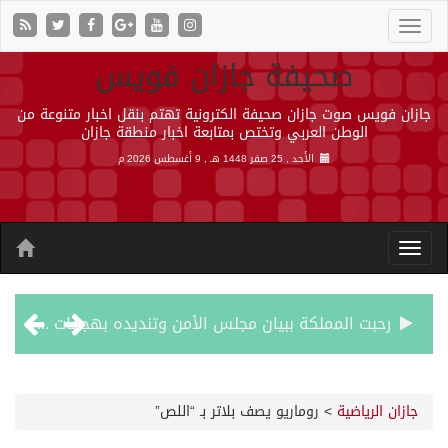
صحيفة جازان فويس
جازان فويس صوت جازان صحيفة الكترونية تهتم بنقل اخبار متنوعة من
الوطن العربي وتختص بمتابعة اخبار منطقة جازان
الأحد , 25 صفر 1448 هـ ,
9 أغسطس 2026 م
رحبت المملكة ببيان مجلس الأمن وتنديده بهجمات ميليشيا الحوثي الإرهابية
الأرصاد” يُنبّه من أمطار على منطقة جازان
جازان الرياضية
>
روماريو يصف بلاتر بـ “اللص”
حالة الطقس المتوقعة اليوم في المملكة