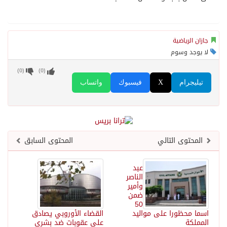
جازان الرياضية
لا يوجد وسوم
)
0
(
)
0
(
تيليجرام
X
فيسبوك
واتساب
المحتوى التالي
المحتوى السابق
عبد
الناصر
وأمير
ضمن
50
اسما محظورا على مواليد
القضاء الأوروبي يصادق
المملكة
على عقوبات ضد بشرى