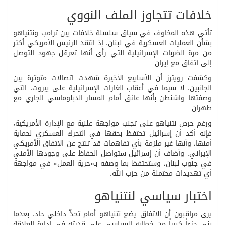
خلافات تتجاوز الملف النووي
تأتي هذه المخاوف في سياق سلسلة خلافات بين ترامب ونتنياهو
بشأن العمليات العسكرية في لبنان، إذ انتقد الرئيس الأمريكي أكثر
من مرة الضربات الإسرائيلية التي رأى أنها تعرقل جهود التوصل
إلى اتفاق مع إيران.
وكشفت رويترز أن الأسابيع الأخيرة شهدت اتصالات متوترة بين
الجانبين، لا سيما في أعقاب الغارات الإسرائيلية على بيروت، التي
وصفتها واشنطن بأنها عائق أمام المسار الدبلوماسي الجاري مع
طهران.
ورغم حرص نتنياهو على تجنب مواجهة علنية مع الإدارة الأمريكية،
فإنه أكد أن إسرائيل تحتفظ بحقها في التحرك العسكري لحماية
أمنها، وأنها غير ملزمة بأي تفاهمات قد تنتج عن الاتفاق الأمريكي
الإيراني. وأضاف أن إسرائيل ستواصل الحفاظ على وجودها الأمني
في جنوب لبنان، وستحتفظ بما وصفه بـ«حرية العمل» في مواجهة
أي تهديدات محتملة من حزب الله.
اختبار سياسي لنتنياهو
يرى مراقبون أن الاتفاق يضع نتنياهو أمام تحدٍّ داخلي حاد، بعدما
بنى جزءاً كبيراً من خطابه السياسي على قدرته في إدارة العلاقة