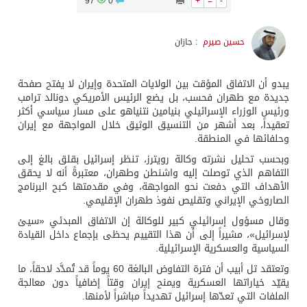
97
0
+
=
-
حسين صيرم
: جازان
يبدو أن الاتفاق المؤقت بين الولايات المتحدة وإيران لا يفتح صفحة
جديدة مع طهران فحسب، بل يضع الرئيس الأمريكي دونالد ترامب
ورئيس الوزراء الإسرائيلي بنيامين نتنياهو على مسار سياسي أكثر
تعقيداً، بعد أشهر من التنسيق الوثيق خلال المواجهة مع إيران
وحلفائها في المنطقة.
وبحسب تحليل نشرته وكالة رويترز، تنظر إسرائيل بقلق بالغ إلى
التفاهم الذي توصلت إليه واشنطن وطهران، معتبرةً أنه لا يحقق
الأهداف التي دفعت نحو المواجهة، وفي مقدمتها كبح البرنامج
الصاروخي الإيراني وتقليص نفوذ طهران الإقليمي.
وقال مسؤول إسرائيلي كبير للوكالة إن الاتفاق المبدئي «سيئ
لإسرائيل»، مشيراً إلى أن هذا التقييم يحظى بإجماع داخل القيادة
السياسية والعسكرية الإسرائيلية.
وتعتقد تل أبيب أن فترة التفاوض البالغة 60 يوماً قد تُمدَّد لاحقاً، ما
يقيّد خياراتها العسكرية ويمنح إيران وقتاً إضافياً دون معالجة
الملفات التي تعدّها إسرائيل تهديداً مباشراً لأمنها.