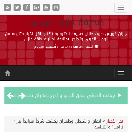
صحيفة جازان فويس
جازان فويس صوت جازان صحيفة الكترونية تهتم بنقل اخبار متنوعة من
الوطن العربي وتختص بمتابعة اخبار منطقة جازان
السبت , 24 صفر 1448 هـ ,
8 أغسطس 2026 م
جماعة الحوثي تعلن الحرب و اذرع طهران تخطط باعمال ارهابية واسعة تطال دول الشرق الاوسط
قمة سعودية – تركية – باكستانية في جدة
آخر الأخبار
>
اتفاق واشنطن وطهران يكشف شرخاً متزايداً بين”
ترامب” و”نتنياهو”
مقتل شخصين وإصابة 14 إثر انفجار عبوة ناسفة داخل حافلة في ريف دمشق