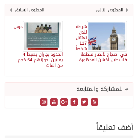
المحتوى التالي
المحتوى السابق
شرطة
حرس
لندن
تعتقل
117
شخصاً
في احتجاج لأنصار منظمة
الحدود بجازان يضبط 4
فلسطين أكشن المحظورة
يمنيين بحوزتهم 64 كجم
من القات
للمشاركة والمتابعة
أضف تعليقاً