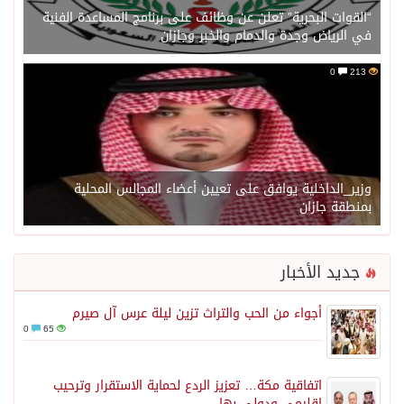
“القوات البحرية” تعلن عن وظائف على برنامج المساعدة الفنية
في الرياض وجدة والدمام والخبر وجازان
0
213
وزير_الداخلية يوافق على تعيين أعضاء المجالس المحلية
بمنطقة جازان
جديد الأخبار
أجواء من الحب والتراث تزين ليلة عرس آل صيرم
0
65
اتفاقية مكة… تعزيز الردع لحماية الاستقرار وترحيب
اقليمي ودولي بها