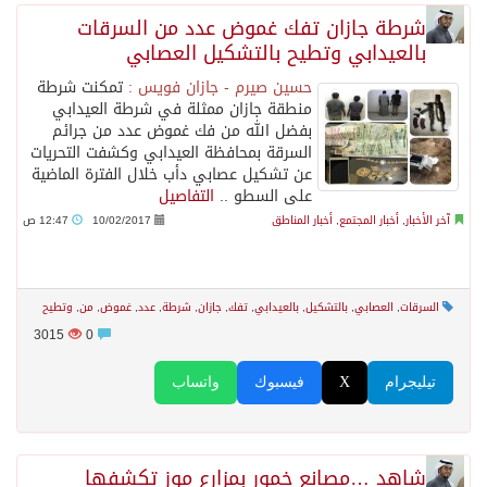
شرطة جازان تفك غموض عدد من السرقات
بالعيدابي وتطيح بالتشكيل العصابي
حسين صيرم - جازان فويس :
تمكنت شرطة
منطقة جازان ممثلة في شرطة العيدابي
بفضل الله من فك غموض عدد من جرائم
السرقة بمحافظة العيدابي وكشفت التحريات
عن تشكيل عصابي دأب خلال الفترة الماضية
على السطو ..
التفاصيل
آخر الأخبار
,
أخبار المجتمع
,
أخبار المناطق
10/02/2017
12:47 ص
السرقات
,
العصابي
,
بالتشكيل
,
بالعيدابي
,
تفك
,
جازان
,
شرطة
,
عدد
,
غموض
,
من
,
وتطيح
3015
0
تيليجرام
X
فيسبوك
واتساب
شاهد …مصانع خمور بمزارع موز تكشفها