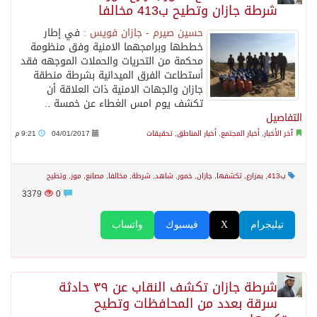
شرطة جازان وتطيح ب413 مخالفا
حسين صيرم - جازان فويس :
في إطار
خططها وبرامجهما الامنية وفق منظومة
محكمة من التحريات والحملات الموجهه فقد
أستطاعت الفرق الميدانية بشرطة منطقة
جازان والجهات الامنية ذات العلاقة أن
تكشف يوم امس الغطاء عن خمسة ..
التفاصيل
آخر الأخبار
,
أخبار المجتمع
,
أخبار المناطق
,
تحقيقات
04/01/2017
9:21 م
ب413
,
بمزارع
,
تكشفها
,
جازان
,
خمور
,
شاهد
,
شرطة
,
مخالفا
,
مصانع
,
موز
,
وتطيح
3379
0
تيليجرام
X
فيسبوك
واتساب
شرطة جازان تكشف النقاب عن ٣٩ حادثة
سرقة بعدد من المحافظات وتطيح