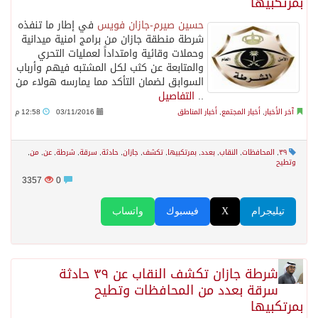
بمرتكبيها
حسين صيرم-جازان فويس
في إطار ما تنفذه
شرطة منطقة جازان من برامج امنية ميدانية
وحملات وقائية وامتداداً لعمليات التحري
والمتابعة عن كثب لكل المشتبه فيهم وأرباب
السوابق لضمان التأكد مما يمارسه هولاء من
..
التفاصيل
آخر الأخبار
,
أخبار المجتمع
,
أخبار المناطق
03/11/2016
12:58 م
٣٩
,
المحافظات
,
النقاب
,
بعدد
,
بمرتكبيها
,
تكشف
,
جازان
,
حادثة
,
سرقة
,
شرطة
,
عن
,
من
,
وتطيح
3357
0
تيليجرام
X
فيسبوك
واتساب
شرطة جازان تكشف النقاب عن ٣٩ حادثة
سرقة بعدد من المحافظات وتطيح
بمرتكبيها