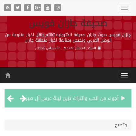
صحيفة جازان فويس
جازان فويس صوت جازان صحيفة الكترونية تهتم بنقل اخبار متنوعة من
الوطن العربي وتختص بمتابعة اخبار منطقة جازان
السبت , 24 صفر 1448 هـ ,
8 أغسطس 2026 م
أجواء من الحب والتراث تزين ليلة عرس آل صيرم
اتفاقية مكة… تعزيز الردع لحماية الاستقرار وترحيب اقليمي ودولي بها
وتطيح
الجيش اليمني ينفذ عملية عسكرية ضد الحوثيين رداً على هجماتهم