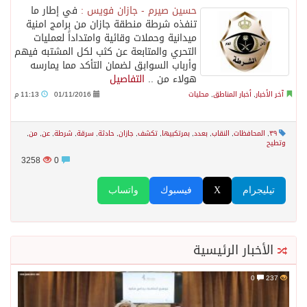
حسين صيرم - جازان فويس :
في إطار ما
تنفذه شرطة منطقة جازان من برامج امنية
ميدانية وحملات وقائية وامتداداً لعمليات
التحري والمتابعة عن كثب لكل المشتبه فيهم
وأرباب السوابق لضمان التأكد مما يمارسه
هولاء من ..
التفاصيل
آخر الأخبار
,
أخبار المناطق
,
محليات
01/11/2016
11:13 م
٣٩
,
المحافظات
,
النقاب
,
بعدد
,
بمرتكبيها
,
تكشف
,
جازان
,
حادثة
,
سرقة
,
شرطة
,
عن
,
من
,
وتطيح
3258
0
تيليجرام
X
فيسبوك
واتساب
الأخبار الرئيسية
0
237