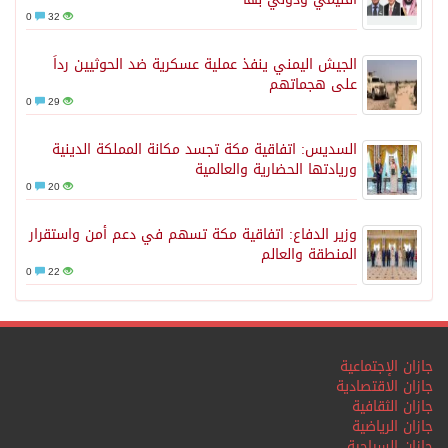
0
32
الجيش اليمني ينفذ عملية عسكرية ضد الحوثيين رداً
على هجماتهم
0
29
السديس: اتفاقية مكة تجسد مكانة المملكة الدينية
وريادتها الحضارية والعالمية
0
20
وزير الدفاع: اتفاقية مكة تسهم في دعم أمن واستقرار
المنطقة والعالم
0
22
جازان الإجتماعية
جازان الاقتصادية
جازان الثقافية
جازان الرياضية
جازان السياحية