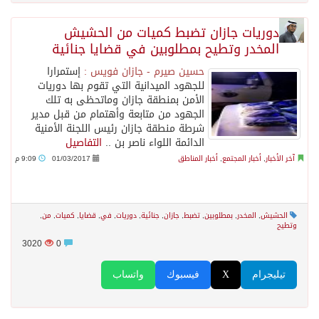
دوريات جازان تضبط كميات من الحشيش
المخدر وتطيح بمطلوبين في قضايا جنائية
حسين صيرم - جازان فويس :
إستمرارا
للجهود الميدانية التي تقوم بها دوريات
اﻷمن بمنطقة جازان وماتحظى به تلك
الجهود من متابعة وأهتمام من قبل مدير
شرطة منطقة جازان رئيس اللجنة اﻷمنية
الدائمة اللواء ناصر بن ..
التفاصيل
آخر الأخبار
,
أخبار المجتمع
,
أخبار المناطق
01/03/2017
9:09 م
الحشيش
,
المخدر
,
بمطلوبين
,
تضبط
,
جازان
,
جنائية
,
دوريات
,
في
,
قضايا
,
كميات
,
من
,
وتطيح
3020
0
تيليجرام
X
فيسبوك
واتساب