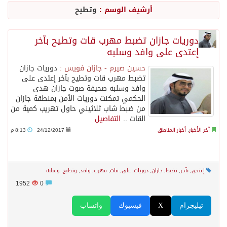
أرشيف الوسم :
وتطيح
السديس: اتفاقية مكة تجسد مكانة المملكة الدينية وريادتها الحضارية والعالمية
دوريات جازان تضبط مهرب قات وتطيح بآخر
إعتدى على وافد وسلبه
وزير الدفاع: اتفاقية مكة تسهم في دعم أمن واستقرار المنطقة والعالم
حسين صيرم - جازان فويس :
دوريات جازان
تضبط مهرب قات وتطيح بآخر إعتدى على
رئيس وزراء العراق لرئيس الاستخبارات السعودي: نرفض استخدام أراضينا منطلقاً لأي هجمات
وافد وسلبه صحيفة صوت جازان هدى
الحكمي تمكنت دوريات الأمن بمنطقة جازان
من ضبط شاب ثلاثيني حاول تهريب كمية من
الرياض وأنقرة وإسلام آباد تطلق «اتفاقية مكة» للدفاع
القات ..
التفاصيل
آخر الأخبار
,
أخبار المناطق
24/12/2017
8:13 م
حالة الطقس المتوقعة اليوم في المملكة
إعتدى
,
بآخر
,
تضبط
,
جازان
,
دوريات
,
على
,
قات
,
مهرب
,
وافد
,
وتطيح
,
وسلبه
جماعة الحوثي تعلن الحرب و اذرع طهران تخطط باعمال ارهابية واسعة تطال دول الشرق الاوسط
1952
0
تيليجرام
X
فيسبوك
واتساب
قمة سعودية – تركية – باكستانية في جدة