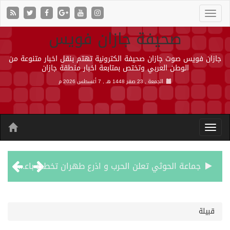
صحيفة جازان فويس
جازان فويس صوت جازان صحيفة الكترونية تهتم بنقل اخبار متنوعة من
الوطن العربي وتختص بمتابعة اخبار منطقة جازان
الجمعة , 23 صفر 1448 هـ ,
7 أغسطس 2026 م
جماعة الحوثي تعلن الحرب و اذرع طهران تخطط باعمال ارهابية واسعة تطال دول الشرق الاوسط
قمة سعودية – تركية – باكستانية في جدة
قبيلة
مقتل شخصين وإصابة 14 إثر انفجار عبوة ناسفة داخل حافلة في ريف دمشق