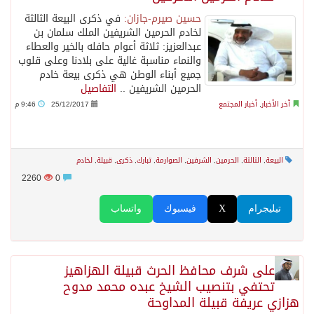
حسين صيرم-جازان:
في ذكرى البيعة الثالثة
لخادم الحرمين الشريفين الملك سلمان بن
عبدالعزيز: ثلاثة أعوام حافله بالخير والعطاء
والنماء مناسبة غالية على بلادنا وعلى قلوب
جميع أبناء الوطن هي ذكرى بيعة خادم
الحرمين الشريفين ..
التفاصيل
آخر الأخبار
,
أخبار المجتمع
25/12/2017
9:46 م
البيعة
,
الثالثة
,
الحرمين
,
الشرفين
,
الصوارمة
,
تبارك
,
ذكرى
,
قبيلة
,
لخادم
2260
0
تيليجرام
X
فيسبوك
واتساب
على شرف محافظ الحرث قبيلة الهزاهيز
تحتفي بتنصيب الشيخ عبده محمد مدوح
هزازي عريفة قبيلة المداوحة