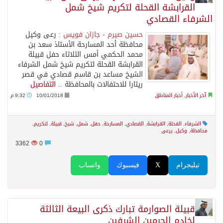
القرابشة القحلة لتكريم شيخ شمل
الشرفاء القصادي
حسين صيرم - جازان فويس :
رعى وكيل
محافظة أحد المسارحة الأستاذ سعد بن
محمد الحكمي أمس الثلاثاء حفل قبيلة
القرابشة القحلة لتكريم شيخ شمل الشرفاء
الشيخ مساعد بن قاسم قصادي في قصر
ريتارا للاحتفالات بالمحافظة ..
التفاصيل
آخر الأخبار
,
أخبار المناطق
10/01/2018
9:32 م
الشرفاء
,
القحلة
,
القرابشة
,
القصادي
,
المسارحة
,
حفل
,
شمل
,
شيخ
,
قبيلة
,
لتكريم
,
محافظة
,
وكيل
,
يرعى
3362
0
تيليجرام
X
فيسبوك
واتساب
قبيلة الصوارمة تبارك ذكرى البيعة الثالثة
لخادم الحرمين الشرفين