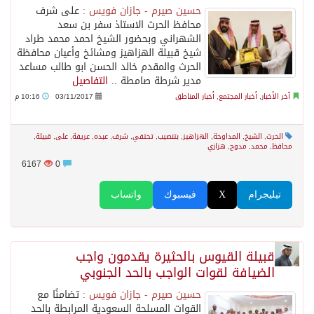
حسين صيرم - جازان فويس :
على شرف
محافظ الحرث الاستاذ سفر بن سعد
الشهراني وبحضور الشيخ احمد محمد طراد
شيخ قبيلة الهزاهيز ومشائخ وأعيان محافظة
الحرث والمقدم خالد الحسن ابو طالب مساعد
مدير شرطة صامطة ..
التفاصيل
آخر الأخبار
,
أخبار المجتمع
,
أخبار المناطق
03/11/2017
10:16 م
الحرث
,
الشيخ
,
المداوحة
,
الهزاهيز
,
بتنصيب
,
تحتفي
,
شرف
,
عبده
,
عريفة
,
على
,
قبيلة
,
محافظ
,
محمد
,
مدوح
,
هزازي
6167
0
تيليجرام
X
فيسبوك
واتساب
قبيلة القيوس بالحثيرة يقدمون واجب
الضيافة لقوات الواجب بالحد الجنوبي
حسين صيرم - جازان فويس :
تضامنًا مع
القوات المسلحة السعودية المرابطة بالحد