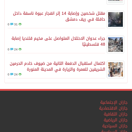
مقتل شخصين وإصابة 14 إثر انفجار عبوة ناسفة داخل
حافلة في ريف دمشق
0
31
جراء عدوان الاحتلال المتواصل على مخيم قلنديا إصابة
48 فلسطينيًا
0
24
اكتمال استقبال الدفعة الثانية من ضيوف خادم الحرمين
الشريفين للعمرة والزيارة في المدينة المنورة
0
24
جازان الإجتماعية
جازان الاقتصادية
جازان الثقافية
جازان الرياضية
جازان السياحية
جازان السياسية