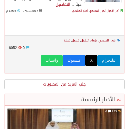
احية ..
التفاصيل
آخر الأخبار
,
أخبار المجتمع
,
أخبار المناطق
07/10/2017
12:04 م
ابنها
,
السهلي
,
بزواج
,
تحتفل
,
فيصل
,
قبيلة
6052
0
تيليجرام
X
فيسبوك
واتساب
جلب المزيد من المحتويات
الأخبار الرئيسية
0
233