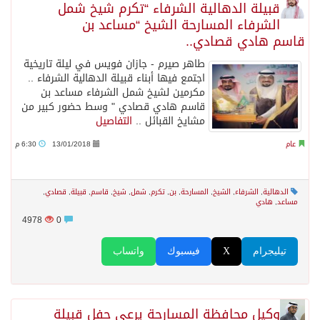
قبيلة الدهالية الشرفاء “تكرم شيخ شمل
الشرفاء المسارحة الشيخ “مساعد بن
قاسم هادي قصادي..
طاهر صيرم - جازان فويس في ليلة تاريخية
اجتمع فيها أبناء قبيلة الدهالية الشرفاء ..
مكرمين لشيخ شمل الشرفاء مساعد بن
قاسم هادي قصادي " وسط حضور كبير من
مشايخ القبائل ..
التفاصيل
عام
13/01/2018
6:30 م
الدهالية
,
الشرفاء
,
الشيخ
,
المسارحة
,
بن
,
تكرم
,
شمل
,
شيخ
,
قاسم
,
قبيلة
,
قصادي
,
مساعد
,
هادي
4978
0
تيليجرام
X
فيسبوك
واتساب
وكيل محافظة المسارحة يرعى حفل قبيلة