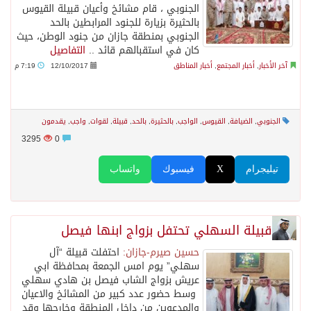
الجنوبي ، قام مشائخ وأعيان قبيلة القيوس
بالحثيرة بزيارة للجنود المرابطين بالحد
الجنوبي بمنطقة جازان من جنود الوطن، حيث
كان في استقبالهم قائد ..
التفاصيل
آخر الأخبار
,
أخبار المجتمع
,
أخبار المناطق
12/10/2017
7:19 م
الجنوبي
,
الضيافة
,
القيوس
,
الواجب
,
بالحثيرة
,
بالحد
,
قبيلة
,
لقوات
,
واجب
,
يقدمون
3295
0
تيليجرام
X
فيسبوك
واتساب
قبيلة السهلي تحتفل بزواج ابنها فيصل
حسين صيرم-جازان:
احتفلت قبيلة “آل
سهلي” يوم امس الجمعة بمحافظة ابي
عريش بزواج الشاب فيصل بن هادي سهلي
وسط حضور عدد كبير من المشائخ والاعيان
والمدعوين من داخل المنطقة وخارجها وقد