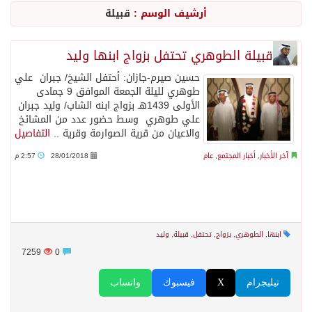
أرشيف الوسم :
قبيلة
جراء عدوان الاحتلال المتواصل على مخيم قلنديا إصابة 48 فلسطينيًا
قبيلة الطوهري تحتفل بزواج ابنها وليد
حسين صيرم-جازان: أحتفل الشيخ/ جبران علي
اكتمال استقبال الدفعة الثانية من ضيوف خادم الحرمين الشريفين للعمرة والزيارة في المدينة المنورة
طوهري لليلة الجمعة الموافق 9 جمادى
الأولى 1439هـ بزواج ابنه الشاب/ وليد جبران
علي طوهري وسط حضور عدد من المشائخ
التحالف: إصابة (11) مدنياً في نجران نتيجة اعتداءات حوثية إرهابية
والاعيان من قرية الصوارمة وقرية ..
التفاصيل
آخر الأخبار
,
أخبار المجتمع
,
عام
28/01/2018
2:57 م
التحالف يعزي الحكومة اليمنية في استشهاد قوات يمنية جراء هجوم حوثي غادر
مصدر سعودي مسؤول: تنسيق بين الميليشيات الحوثية والعراقية وإيران للإعداد لاعتداءات تستهدف المملكة
ابنها
,
الطوهري
,
بزواج
,
تحتفل
,
قبيلة
,
وليد
حالة الطقس المتوقعة اليوم في المملكة
7259
0
تيليجرام
X
فيسبوك
واتساب
إجتماع المكتب التعريفي للمتقاعدين بالصوارمة-مركز الحكامية