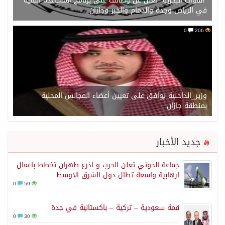
“القوات البحرية” تعلن عن وظائف على برنامج المساعدة الفنية
في الرياض وجدة والدمام والخبر وجازان
0
206
وزير_الداخلية يوافق على تعيين أعضاء المجالس المحلية
بمنطقة جازان
جديد الأخبار
جماعة الحوثي تعلن الحرب و اذرع طهران تخطط باعمال
ارهابية واسعة تطال دول الشرق الاوسط
0
59
قمة سعودية – تركية – باكستانية في جدة
0
30