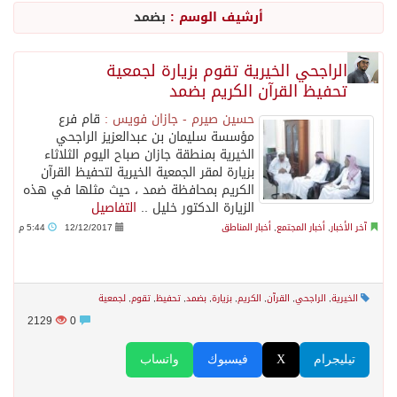
أرشيف الوسم :
بضمد
الاحتلال يهدم محالاً تجارية في مخيم قلنديا ويعتقل 11 فلسطينياً بالضفة
الراجحي الخيرية تقوم بزيارة لجمعية
تحفيظ القرآن الكريم بضمد
الهيئة العامة للإحصاء: إنتاج المملكة من النفط الخام بلغ 3.46 مليارات برميل عام 2025
حسين صيرم - جازان فويس :
قام فرع
مؤسسة سليمان بن عبدالعزيز الراجحي
«الصحة العالمية» تحذر: إيبولا يتسارع في الكونغو ويتجاوز قدرات الاستجابة
الخيرية بمنطقة جازان صباح اليوم الثلاثاء
بزيارة لمقر الجمعية الخيرية لتحفيظ القرآن
الكريم بمحافظة ضمد ، حيث مثلها في هذه
«لدينا كميات هائلة».. ترامب يرد على تقارير نفاد الصواريخ الدقيقة بعد حرب إيران والبنتاغون يلتزم الصمت
الزيارة الدكتور خليل ..
التفاصيل
آخر الأخبار
,
أخبار المجتمع
,
أخبار المناطق
12/12/2017
5:44 م
مركز “استدامة” بجازان يستعرض نظم وتقنيات الري الزراعية
الخيرية
,
الراجحي
,
القرآن
,
الكريم
,
بزيارة
,
بضمد
,
تحفيظ
,
تقوم
,
لجمعية
أمير منطقة جازان يكرّم ثلاثة مواطنين لتبرعهم بأجزاء من أعضائهم
2129
0
تيليجرام
X
فيسبوك
واتساب
القبض على مواطن لنقله (11) مخالفًا لنظام أمن الحدود بمنطقة جازان