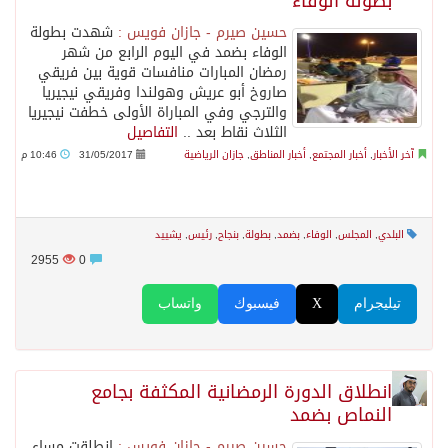
بطولة الوفاء
حسين صيرم - جازان فويس :
شهدت بطولة
الوفاء بضمد في اليوم الرابع من شهر
رمضان المبارات منافسات قوية بين فريقي
صاروخ أبو عريش وهولندا وفريقي نيجيريا
والترجي وفي المباراة الأولى خطفت نيجيريا
الثلاث نقاط بعد ..
التفاصيل
آخر الأخبار
,
أخبار المجتمع
,
أخبار المناطق
,
جازان الرياضية
31/05/2017
10:46 م
البلدي
,
المجلس
,
الوفاء
,
بضمد
,
بطولة
,
بنجاح
,
رئيس
,
يشييد
2955
0
تيليجرام
X
فيسبوك
واتساب
انطلاق الدورة الرمضانية المكثفة بجامع
النماص بضمد
حسين صيرم - جازان فويس :
انطلقت مساء