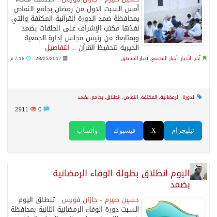
أمس السبت الاول من رمضان بجامع النماص
بمحافظة ضمد الدورة القرآنية المكثفة والتي
نفذها مكتب الإشراف على الحلقات بضمد
وبمتابعة من رئيس مجلس إدارة الجمعية
الخيرية لتحفيظ القرآن ..
التفاصيل
آخر الأخبار
,
أخبار المجتمع
,
أخبار المناطق
28/05/2017
7:18 م
الدورة
,
الرمضانية
,
المكثفة
,
النماص
,
انطلاق
,
بجامع
,
بضمد
2911
0
تيليجرام
X
فيسبوك
واتساب
اليوم انطلاق بطولة الوفاء الرمضانية
بضمد
حسين صيرم - جازان فويس :
تنطلق اليوم
السبت دورة الوفاء الرمضانية الثانية بمحافظة