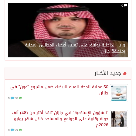
0
وزير_الداخلية يوافق على تعيين أعضاء المجالس المحلية
بمنطقة جازان
جديد الأخبار
50 عملية ناجحة للمياه البيضاء ضمن مشروع “عون” في
جازان
0
38
“الشؤون الإسلامية” في جازان تنفذ أكثر من (48) ألف
جولة رقابية على الجوامع والمساجد خلال شهر يوليو
2026م
0
29