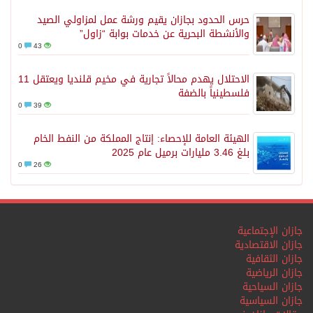
حرس الحدود بجازان يقيم ورشة عمل لمزاولي الصيد
والأنشطة البحرية عن خدمات بوابة “زاول”
0
43
الاحتلال يهدم محالاً تجارية في مخيم قلنديا ويعتقل 11
فلسطينياً بالضفة
0
39
الهيئة العامة للإحصاء: إنتاج المملكة من النفط الخام
بلغ 3.46 مليارات برميل عام 2025
0
26
جازان الإجتماعية
جازان الاقتصادية
جازان الثقافية
جازان الرياضية
جازان السياحية
جازان السياسية