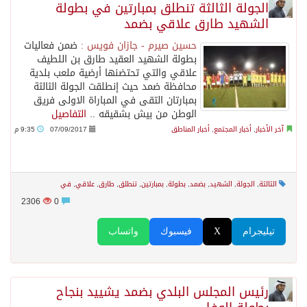
الجولة الثالثة تنطلق بمبارتين في بطولة
الشهيد طارق علاقي بضمد
حسين صيرم - جازان فويس :
ضمن فعاليات
بطولة الشهيد العقيد طارق بن اللطيف
علاقي والتي تحتضنها أرضية ملعب بلدية
محافظة ضمد حيث إنطلقت الجولة الثالثة
بمبارتان التقى في المباراة الاولى فريق
الوطن من بيش بشقيقه ..
التفاصيل
آخر الأخبار
,
أخبار المجتمع
,
أخبار المناطق
07/09/2017
9:35 م
الثالثة
,
الجولة
,
الشهيد
,
بضمد
,
بطولة
,
بمبارتين
,
تنطلق
,
طارق
,
علاقي
,
في
2306
0
تيليجرام
X
فيسبوك
واتساب
رئيس المجلس البلدي بضمد يشييد بنجاح