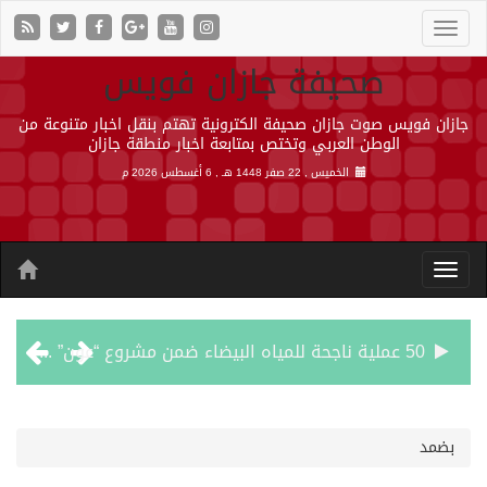
صحيفة جازان فويس
جازان فويس صوت جازان صحيفة الكترونية تهتم بنقل اخبار متنوعة من
الوطن العربي وتختص بمتابعة اخبار منطقة جازان
الخميس , 22 صفر 1448 هـ ,
6 أغسطس 2026 م
50 عملية ناجحة للمياه البيضاء ضمن مشروع “عون” في جازان
“الشؤون الإسلامية” في جازان تنفذ أكثر من (48) ألف جولة رقابية على الجوامع والمساجد خلال شهر يوليو 2026م
بضمد
حرس الحدود بجازان يقيم ورشة عمل لمزاولي الصيد والأنشطة البحرية عن خدمات بوابة “زاول”