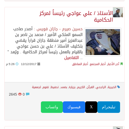
الأستاذ / علي عواجي رئيساً لمركز
الحكامية
حسين صيرم - جازان فويس :
أصدر صاحب
السمو الملكي الأمير / محمد بن ناصر بن
عبدالعزيز أمير منطقة جازان قراراً يقضي
بتكليف الأستاذ / علي بن حسن عواجي
بالقيام بالعمل رئيساً لمركز الحكامية . ويُعد ”
..
التفاصيل
آخر الأخبار
,
أخبار المجتمع
,
أخبار المناطق
12/12/2017
5:26 م
الخيرية
,
الراجحي
,
القرآن
,
الكريم
,
بزيارة
,
بضمد
,
تحفيظ
,
تقوم
,
لجمعية
2645
0
تيليجرام
X
فيسبوك
واتساب