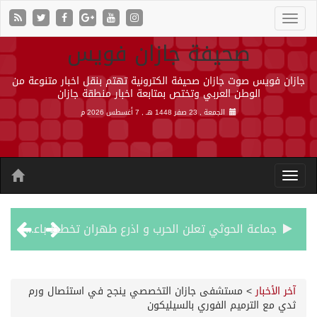
صحيفة جازان فويس
جازان فويس صوت جازان صحيفة الكترونية تهتم بنقل اخبار متنوعة من
الوطن العربي وتختص بمتابعة اخبار منطقة جازان
الجمعة , 23 صفر 1448 هـ ,
7 أغسطس 2026 م
جماعة الحوثي تعلن الحرب و اذرع طهران تخطط باعمال ارهابية واسعة تطال دول الشرق الاوسط
قمة سعودية – تركية – باكستانية في جدة
آخر الأخبار
>
مستشفى جازان التخصصي ينجح في استئصال ورم
ثدي مع الترميم الفوري بالسيليكون
مقتل شخصين وإصابة 14 إثر انفجار عبوة ناسفة داخل حافلة في ريف دمشق