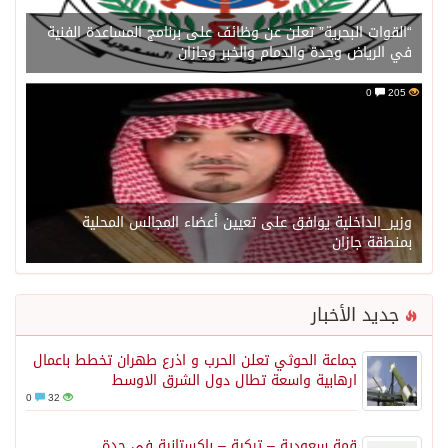
“القوات البحرية” تعلن عن وظائف على برنامج المساعدة الفنية
في الرياض وجدة والدمام والخبر وجازان
0
205
وزير_الداخلية يوافق على تعيين أعضاء المجالس المحلية
بمنطقة جازان
جديد الأخبار
جماعة الحوثي تعلن الحرب و اذرع طهران تخطط باعمال
ارهابية واسعة تطال دول الشرق الاوسط
0
32
قمة سعودية – تركية – باكستانية في جدة