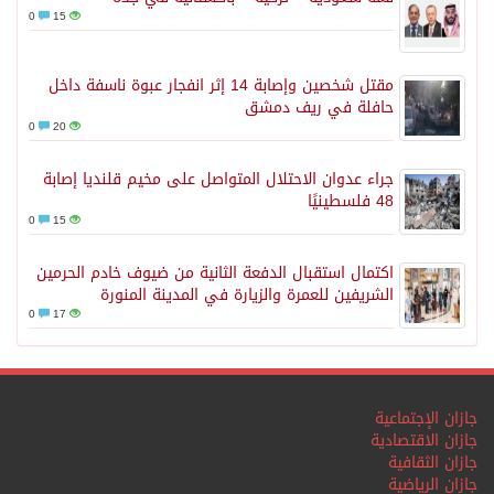
0
15
مقتل شخصين وإصابة 14 إثر انفجار عبوة ناسفة داخل
حافلة في ريف دمشق
0
20
جراء عدوان الاحتلال المتواصل على مخيم قلنديا إصابة
48 فلسطينيًا
0
15
اكتمال استقبال الدفعة الثانية من ضيوف خادم الحرمين
الشريفين للعمرة والزيارة في المدينة المنورة
0
17
جازان الإجتماعية
جازان الاقتصادية
جازان الثقافية
جازان الرياضية