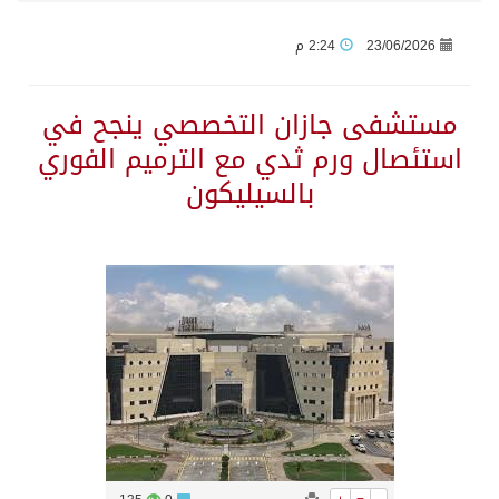
23/06/2026
2:24 م
جراء عدوان الاحتلال المتواصل على مخيم قلنديا إصابة 48 فلسطينيًا
مستشفى جازان التخصصي ينجح في
اكتمال استقبال الدفعة الثانية من ضيوف خادم الحرمين الشريفين للعمرة والزيارة في المدينة المنورة
استئصال ورم ثدي مع الترميم الفوري
بالسيليكون
التحالف: إصابة (11) مدنياً في نجران نتيجة اعتداءات حوثية إرهابية
التحالف يعزي الحكومة اليمنية في استشهاد قوات يمنية جراء هجوم حوثي غادر
مصدر سعودي مسؤول: تنسيق بين الميليشيات الحوثية والعراقية وإيران للإعداد لاعتداءات تستهدف المملكة
حالة الطقس المتوقعة اليوم في المملكة
إجتماع المكتب التعريفي للمتقاعدين بالصوارمة-مركز الحكامية