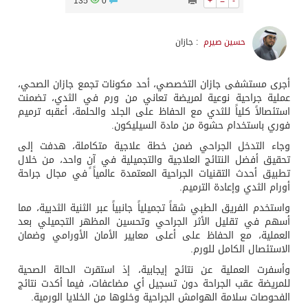
135
0
+
=
-
حسين صيرم
: جازان
أجرى مستشفى جازان التخصصي، أحد مكونات تجمع جازان الصحي،
عملية جراحية نوعية لمريضة تعاني من ورم في الثدي، تضمنت
استئصالاً كلياً للثدي مع الحفاظ على الجلد والحلمة، أعقبه ترميم
فوري باستخدام حشوة من مادة السيليكون.
وجاء التدخل الجراحي ضمن خطة علاجية متكاملة، هدفت إلى
تحقيق أفضل النتائج العلاجية والتجميلية في آنٍ واحد، من خلال
تطبيق أحدث التقنيات الجراحية المعتمدة عالمياً في مجال جراحة
أورام الثدي وإعادة الترميم.
واستخدم الفريق الطبي شقاً تجميلياً جانبياً عبر الثنية الثديية، مما
أسهم في تقليل الأثر الجراحي وتحسين المظهر التجميلي بعد
العملية، مع الحفاظ على أعلى معايير الأمان الأورامي وضمان
الاستئصال الكامل للورم.
وأسفرت العملية عن نتائج إيجابية، إذ استقرت الحالة الصحية
للمريضة عقب الجراحة دون تسجيل أي مضاعفات، فيما أكدت نتائج
الفحوصات سلامة الهوامش الجراحية وخلوها من الخلايا الورمية.