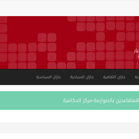
ار
ية
جازان الثقافية
جازان السياحية
جازان السياسية
لمتقاعدين بالصوارمة-مركز الحكامية
بية على الجوامع والمساجد خلال شهر يوليو 2026م