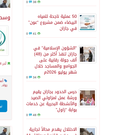
0
38
50 عملية ناجحة للمياه
وسط 
البيضاء ضمن مشروع “عون”
في جازان
0
41
“الشؤون الإسلامية” في
جازان تنفذ أكثر من (48)
ألف جولة رقابية على
آخر ال
الجوامع والمساجد خلال
شهر يوليو 2026م
0
34
أعض
رواد
,
م
حرس الحدود بجازان يقيم
ورشة عمل لمزاولي الصيد
والأنشطة البحرية عن خدمات
تي
بوابة “زاول”
0
48
الاحتلال يهدم محالاً تجارية