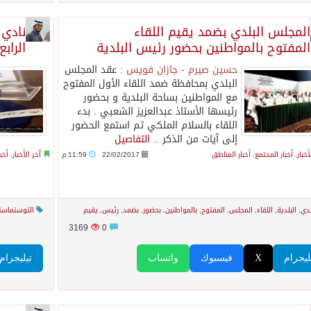
⁠⁠⁠المجلس البلدي بضمد يقيم اللقاء
نادي 
المفتوح بالمواطنين بحضور رئيس البلدية
الرابع
حسين صيرم - جازان فويس :
عقد المجلس
البلدي بمحافظة ضمد اللقاء الأول المفتوح
مع المواطنين بساحة البلدية و بحضور
رئيسها الأستاذ عبدالعزيز الشعبي . بدء
اللقاء بالسلام الملكي ثم استمع الحضور
إلى آيات من الذكر ..
التفاصيل
أخبار
,
أخبار المجتمع
,
أخبار المناطق
22/02/2017
11:59 م
آخر الأخبار
,
أخب
لدي
,
البلدية
,
اللقاء
,
المجلس
,
المفتوح
,
بالمواطنين
,
بحضور
,
بضمد
,
رئيس
,
يقيم
التوستماستر
3169
0
ليجرام
X
فيسبوك
واتساب
تيليجرام