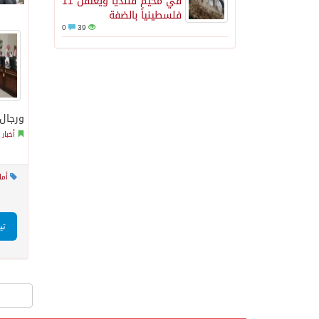
في مخيم قلنديا ويعتقل 11
فلسطينياً بالضفة
0
39
ورجال 
أخبار
أما
تي