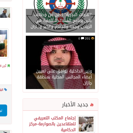
“القوات البحرية” تعلن عن وظائف
على برنامج المساعدة الفنية في
الرياض وجدة والدمام والخبر وجازان
0
201
آخر ال
وزير_الداخلية يوافق على تعيين
أعضاء المجالس المحلية بمنطقة
جازان
الب
جديد الأخبار
تي
إجتماع المكتب التعريفي
للمتقاعدين بالصوارمة-مركز
الحكامية