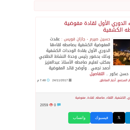
”
ء الدوري الأول لقادة مفوضية
ه الكشفية
حسين صيرم - جازان فويس :
عقدت
المفوضية الكشفية بصامطه لقاءها
الدوري الأول بقادة الوحدات الكشفية
وذلك بحضور رئيس وحدة النشاط الطلابي
بمكتب تعليم صامطه الأستاذ عبدالعزيز
أحمد نجمي . وأوضح قائد المفوضية
 حسن عكور ..
التفاصيل
ار المجتمع
,
أخبار المناطق
24/11/2017
7:48 م
 يلتزم الصمت
ي
,
الكشفية
,
اللقاء
,
صامطه
,
لقادة
,
مفوضية
2059
0
X
فيسبوك
واتساب