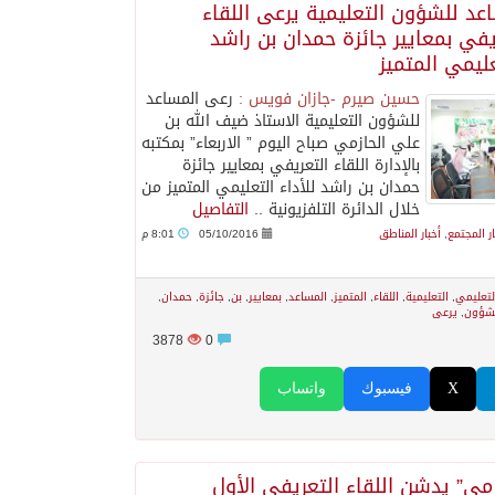
عد للشؤون التعليمية يرعى اللقاء
يفي بمعايير جائزة حمدان بن راشد
عليمي المتميز
حسين صيرم -جازان فويس :
رعى المساعد
للشؤون التعليمية الاستاذ ضيف الله بن
علي الحازمي صباح اليوم ” الاربعاء” بمكتبه
بالإدارة اللقاء التعريفي بمعايير جائزة
حمدان بن راشد للأداء التعليمي المتميز من
خلال الدائرة التلفزيونية ..
التفاصيل
ار المجتمع
,
أخبار المناطق
05/10/2016
8:01 م
لتعليمي
,
التعليمية
,
اللقاء
,
المتميز
,
المساعد
,
بمعايير
,
بن
,
جائزة
,
حمدان
,
شؤون
,
يرعى
3878
0
X
فيسبوك
واتساب
زمي” يدشن اللقاء التعريفي الأول