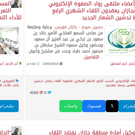
أعضاء ملتقى رواد الصفوة الإلكتروني
المسا
بجازان يعقدون اللقاء الشهري الرابع
التعر
تدشين الشعار الجديد
للأداء الت
حسين صيرم - جازان فويس:
برعاية ومتابعة
من صاحب السمو الملكي الأمير خالد بن
سعود بن تركي بن عبد العزيز آل سعود
وبحضور وكيل سموه الشيخ سلطان بن
منصور أحمد طراد وعدد من مشايخ وأعيان
..
التفاصيل
أخبار
,
أخبار المناطق
13/05/2016
4:42 م
آخر الأخبار
,
أخب
اء
,
الإلكتروني
,
الجديد
,
الرابع
,
الشعار
,
الشهري
,
الصفوة
,
اللقاء
,
بجازان
,
تدشين
,
التعريفي
,
ا
لتقى
,
وسط
,
يعقدون
راشد
,
للأداء
,
لل
4009
0
ليجرام
X
فيسبوك
واتساب
تيليجرام
وكيل أمارة منطقة جازان يفتتح اللقاء
“الحا