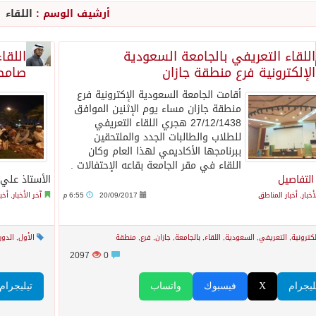
أرشيف الوسم :
اللقاء
ورشة عمل لمزاولي الصيد والأنشطة البحرية عن خدمات بوابة “زاول
اللقاء التعريفي بالجامعة السعودية
اللقا
الإلكترونية فرع منطقة جازان
صامط
م قلنديا ويعتقل 11 فلسطينياً بالضفة
أقامت الجامعة السعودية الإكترونية فرع
منطقة جازان مساء يوم الإثنين الموافق
من النفط الخام بلغ 3.46 مليارات برميل عام 2025
27/12/1438 هجري اللقاء التعريفي
للطلاب والطالبات الجدد والملتحقين
ببرنامجها الأكاديمي لهذا العام وكان
بولا يتسارع في الكونغو ويتجاوز قدرات الاستجابة
اللقاء في مقر الجامعة بقاعه الإحتفالات .
التفاصيل
الأستاذ علي
أخبار
,
أخبار المناطق
20/09/2017
6:55 م
آخر الأخبار
,
أخب
مب يرد على تقارير نفاد الصواريخ الدقيقة بعد حرب إيران والبنتاغون
لكترونية
,
التعريفي
,
السعودية
,
اللقاء
,
بالجامعة
,
جازان
,
فرع
,
منطقة
الأول
,
الدور
تعرض نظم وتقنيات الري الزراعية
2097
0
ليجرام
X
فيسبوك
واتساب
تيليجرام
لاثة مواطنين لتبرعهم بأجزاء من أعضائهم