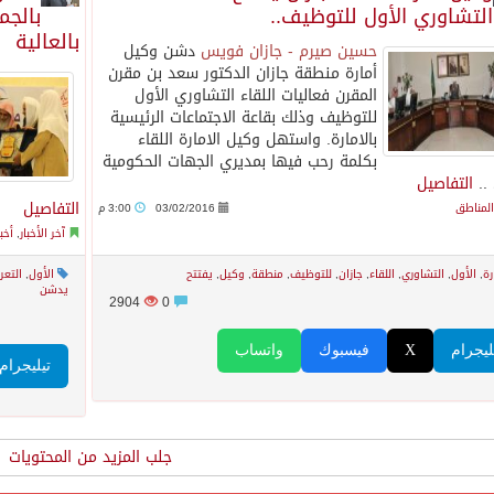
التشاوري الأول للتوظيف..
بالجم
بالعالية
حسين صيرم - جازان فويس
دشن وكيل
أمارة منطقة جازان الدكتور سعد بن مقرن
المقرن فعاليات اللقاء التشاوري الأول
للتوظيف وذلك بقاعة الاجتماعات الرئيسية
بالامارة. واستهل وكيل الامارة اللقاء
بكلمة رحب فيها بمديري الجهات الحكومية
..
التفاصيل
التفاصيل
 المناطق
03/02/2016
3:00 م
آخر الأخبار
,
أخب
رة
,
الأول
,
التشاوري
,
اللقاء
,
جازان
,
للتوظيف
,
منطقة
,
وكيل
,
يفتتح
الأول
,
التعر
يدشن
2904
0
ليجرام
X
فيسبوك
واتساب
تيليجرام
جلب المزيد من المحتويات