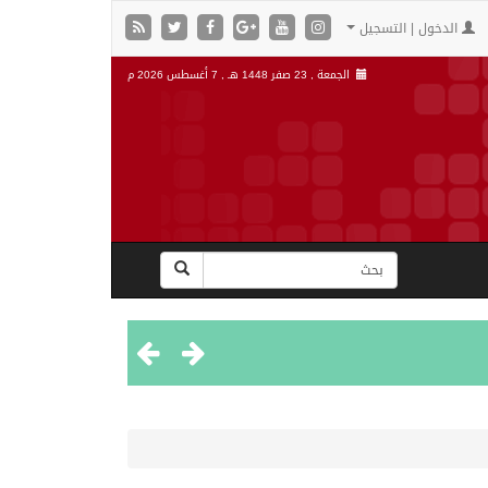
الدخول | التسجيل
الجمعة , 23 صفر 1448 هـ ,
7 أغسطس 2026 م