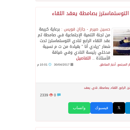
التوستماسترز بصامطة يعقد اللقاء
حسين صيرم - جازان فويس :
برعاية كريمة
من لجنة التنمية الإجتماعية في صامطة تم
عقد اللقاء الرابع لنادي التوستماسترز تحت
شعار “ريادي أنا ” بقيادة من ت م نسيبة
مدخلي رئيسة النادي وفي ضيافة
الأستاذة ..
التفاصيل
ار المجتمع
,
أخبار المناطق
30/04/2017
10:01 م
ز
,
الرابع
,
اللقاء
,
بصامطة
,
نادي
,
يعقد
2339
0
X
فيسبوك
واتساب