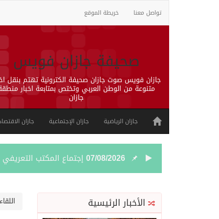
تواصل معنا
خريطة الموقع
صحيفة جازان فويس
جازان فويس صوت جازان صحيفة الكترونية تهتم بنقل اخب
متنوعة من الوطن العربي وتختص بمتابعة اخبار منطقة
جازان
جازان الرياضية
جازان الإجتماعية
جازان الاقتصاد
07/08/2026
إجتماع المكتب التعريفي ل
06/08/2026
50 عملية ناجحة للمياه البيضاء ضمن مشروع “عون” في جازان
الأخبار الرئيسية
اللقاء
06/08/2026
“الشؤون الإسلامية” في جازان تنفذ أكثر من (48) ألف جولة رقا