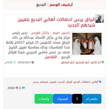
أرشيف الوسم :
البديع
السديس: اتفاقية مكة تجسد مكانة المملكة الدينية وريادتها الحضارية والعالمية
البراق يرعى احتفالات أهالي البديع بتعيين
شيخهم الجديد
وزير الدفاع: اتفاقية مكة تسهم في دعم أمن واستقرار المنطقة والعالم
حسين صيرم - جازان فويس :
رعى رئيس
مركز وادي جازان الأستاذ عبدالله بن خالد
رئيس وزراء العراق لرئيس الاستخبارات السعودي: نرفض استخدام أراضينا منطلقاً لأي هجمات
البراق مساء الخميس 23 فبراير 2017م بقاعة
شذا للمناسبات وذلك بمناسبة تعيين الشيخ
محمد بن حسن شامي الجريبي شيخا لقبائل
الرياض وأنقرة وإسلام آباد تطلق «اتفاقية مكة» للدفاع
البديع ..
التفاصيل
آخر الأخبار
,
أخبار المجتمع
,
أخبار المناطق
25/02/2017
9:31 م
حالة الطقس المتوقعة اليوم في المملكة
أهالي
,
احتفالات
,
البديع
,
البراق
,
الجديد
,
بتعيين
,
شيخهم
,
يرعى
جماعة الحوثي تعلن الحرب و اذرع طهران تخطط باعمال ارهابية واسعة تطال دول الشرق الاوسط
2938
0
تيليجرام
X
فيسبوك
واتساب
قمة سعودية – تركية – باكستانية في جدة