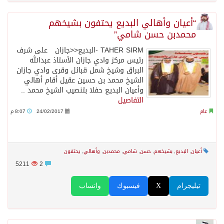
“أعيان وأهالي البديع يحتفون بشيخهم
محمدبن حسن شامي”
TAHER SIRM -البديع<<جازان على شرف
رئيس مركز وادي جازان الأستاذ عبدالله
البراق وشيخ شمل قبائل وقرى وادي جازان
الشيخ محمد بن حسين عقيل أقام أهالي
وأعيان البديع حفلا بتنصيب الشيخ محمد ..
التفاصيل
عام
24/02/2017
8:07 م
أعيان
,
البديع
,
بشيخهم
,
حسن
,
شامي
,
محمدبن
,
وأهالي
,
يحتفون
5211
2
تيليجرام
X
فيسبوك
واتساب