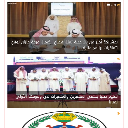
0
239
بمشاركة أكثر من 20 جهة تمثل قطاع الأعمال غرفة جازان توقع
اتفاقيات برنامج عناية
0
219
تعليم صبيا يحتفي المتميزين والمتميزات في وقوفها الأولى
تميزنا
0
214