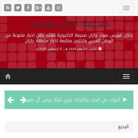
صحيفة جازان فويس
جازان فويس صوت جازان صحيفة الكترونية تهتم بنقل اخبار متنوعة من
الوطن العربي وتختص بمتابعة اخبار منطقة جازان
الأحد , 25 صفر 1448 هـ ,
9 أغسطس 2026 م
أجواء من الحب والتراث تزين ليلة عرس آل صيرم
اتفاقية مكة… تعزيز الردع لحماية الاستقرار وترحيب اقليمي ودولي بها
البديع
الجيش اليمني ينفذ عملية عسكرية ضد الحوثيين رداً على هجماتهم