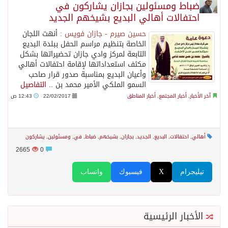
ضباط ومسئولين بجازان يشاركون في
احتفالات أهالي البديع بشيخهم الجديد
حسين صيرم - جازان فويس :
أنهت اللجان
الخاصة بتنظيم مراسم الحفل ببلدة البديع
التابعة لمركز وادي جازان تحضيراتها بشكل
مكثف استعداداتها لإقامة احتفالات أهالي
وأعيان البديع بمناسبة صدور قرار صاحب
السمو الملكي الأمير محمد بن ..
التفاصيل
آخر الأخبار
,
أخبار المجتمع
,
أخبار المناطق
22/02/2017
12:43 ص
أهالي
,
احتفالات
,
البديع
,
الجديد
,
بجازان
,
بشيخهم
,
ضباط
,
في
,
ومسئولين
,
يشاركون
2665
0
تيليجرام
X
فيسبوك
واتساب
الأخبار الرئيسية