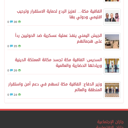
اتفاقية مكة… تعزيز الردع لحماية الاستقرار وترحيب
اقليمي ودولي بها
0
36
الجيش اليمني ينفذ عملية عسكرية ضد الحوثيين رداً
على هجماتهم
0
35
السديس: اتفاقية مكة تجسد مكانة المملكة الدينية
وريادتها الحضارية والعالمية
0
26
وزير الدفاع: اتفاقية مكة تسهم في دعم أمن واستقرار
المنطقة والعالم
0
24
جازان الإجتماعية
جازان الاقتصادية