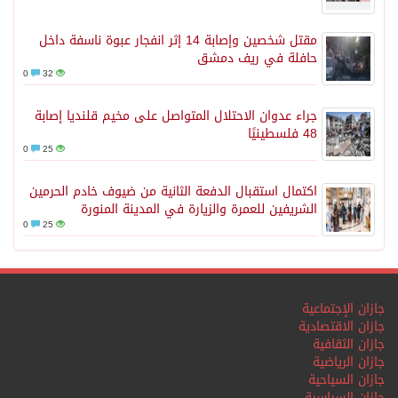
مقتل شخصين وإصابة 14 إثر انفجار عبوة ناسفة داخل
حافلة في ريف دمشق
0
32
جراء عدوان الاحتلال المتواصل على مخيم قلنديا إصابة
48 فلسطينيًا
0
25
اكتمال استقبال الدفعة الثانية من ضيوف خادم الحرمين
الشريفين للعمرة والزيارة في المدينة المنورة
0
25
جازان الإجتماعية
جازان الاقتصادية
جازان الثقافية
جازان الرياضية
جازان السياحية
جازان السياسية