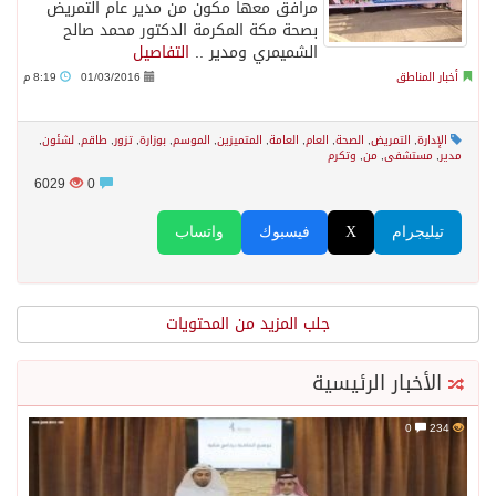
مرافق معها مكون من مدير عام التمريض
بصحة مكة المكرمة الدكتور محمد صالح
الشميمري ومدير ..
التفاصيل
أخبار المناطق
01/03/2016
8:19 م
الإدارة
,
التمريض
,
الصحة
,
العام
,
العامة
,
المتميزين
,
الموسم
,
بوزارة
,
تزور
,
طاقم
,
لشئون
,
مدير
,
مستشفى
,
من
,
وتكرم
6029
0
تيليجرام
X
فيسبوك
واتساب
جلب المزيد من المحتويات
الأخبار الرئيسية
0
234