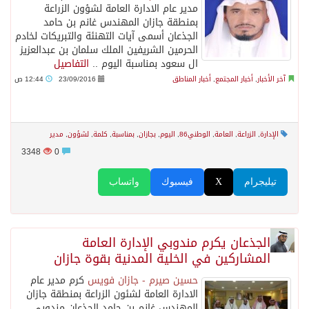
مدير عام الادارة العامة لشؤون الزراعة
بمنطقة جازان المهندس غانم بن حامد
الجذعان أسمى آيات التهنئة والتبريكات لخادم
الحرمين الشريفين الملك سلمان بن عبدالعزيز
ال سعود بمناسبة اليوم ..
التفاصيل
آخر الأخبار
,
أخبار المجتمع
,
أخبار المناطق
23/09/2016
12:44 ص
الإدارة
,
الزراعة
,
العامة
,
الوطني86
,
اليوم
,
بجازان
,
بمناسبة
,
كلمة
,
لشؤون
,
مدير
3348
0
تيليجرام
X
فيسبوك
واتساب
الجذعان يكرم مندوبي الإدارة العامة
المشاركين في الخلية المدنية بقوة جازان
حسين صيرم - جازان فويس
كرم مدير عام
الادارة العامة لشئون الزراعة بمنطقة جازان
المهندس غانم بن حامد الجذعان مندوبي