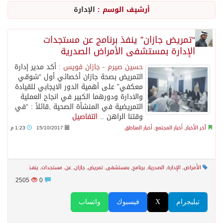
أرشيف الوسم :
الإدارة
جراء عدوان الاحتلال المتواصل على مخيم قلنديا إصابة 48 فلسطينيًا
“تمريض جازان” ينفذ برنامج عن مستجدات
الإدارة بمستشفى الأمراض الصدرية
اكتمال استقبال الدفعة الثانية من ضيوف خادم الحرمين الشريفين للعمرة والزيارة في المدينة المنورة
حسين صيرم - جازان فويس :
أكد مدير إدارة
التمريض بصحة جازان أخصائي أول “شوقي
التحالف: إصابة (11) مدنياً في نجران نتيجة اعتداءات حوثية إرهابية
معكفي” على أهمية الدور الايجابي للقيادة
والادارة ودورهما الكبير في انجاح العملية
التمريضية في المنشأة الصحية ,قائلاً : “في
التحالف يعزي الحكومة اليمنية في استشهاد قوات يمنية جراء هجوم حوثي غادر
وقتنا الراهن ..
التفاصيل
آخر الأخبار
,
أخبار المجتمع
,
أخبار المناطق
15/10/2017
1:23 م
مصدر سعودي مسؤول: تنسيق بين الميليشيات الحوثية والعراقية وإيران للإعداد لاعتداءات تستهدف المملكة
الأمراض
,
الإدارة
,
الصدرية
,
برنامج
,
بمستشفى
,
تمريض
,
جازان
,
عن
,
مستجدات
,
ينفذ
حالة الطقس المتوقعة اليوم في المملكة
2505
0
تيليجرام
X
فيسبوك
واتساب
إجتماع المكتب التعريفي للمتقاعدين بالصوارمة-مركز الحكامية