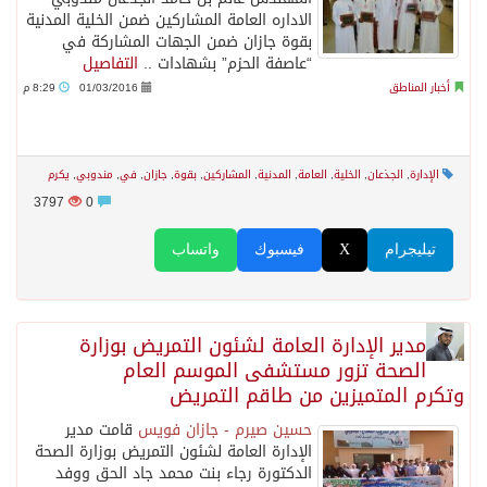
الاداره العامة المشاركين ضمن الخلية المدنية
بقوة جازان ضمن الجهات المشاركة في
“عاصفة الحزم” بشهادات ..
التفاصيل
أخبار المناطق
01/03/2016
8:29 م
الإدارة
,
الجذعان
,
الخلية
,
العامة
,
المدنية
,
المشاركين
,
بقوة
,
جازان
,
في
,
مندوبي
,
يكرم
3797
0
تيليجرام
X
فيسبوك
واتساب
مدير الإدارة العامة لشئون التمريض بوزارة
الصحة تزور مستشفى الموسم العام
وتكرم المتميزين من طاقم التمريض
حسين صيرم - جازان فويس
قامت مدير
الإدارة العامة لشئون التمريض بوزارة الصحة
الدكتورة رجاء بنت محمد جاد الحق ووفد