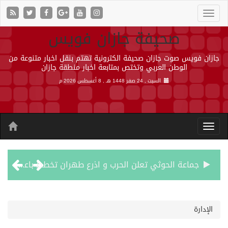
صحيفة جازان فويس
جازان فويس صوت جازان صحيفة الكترونية تهتم بنقل اخبار متنوعة من
الوطن العربي وتختص بمتابعة اخبار منطقة جازان
السبت , 24 صفر 1448 هـ ,
8 أغسطس 2026 م
جماعة الحوثي تعلن الحرب و اذرع طهران تخطط باعمال ارهابية واسعة تطال دول الشرق الاوسط
قمة سعودية – تركية – باكستانية في جدة
الإدارة
مقتل شخصين وإصابة 14 إثر انفجار عبوة ناسفة داخل حافلة في ريف دمشق