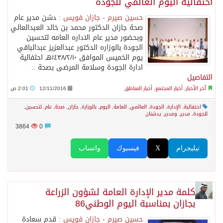
احتفالية اليوم العالمي للجودة
حسين صيرم - جازان فويس :
دشن مدير عام
صحة جازان الدكتور محمد بن خالد العبدالعالي
وبحضور مدير عام الاداره العامه لتحسين
الجودة بالوزاره الدكتور عبدالعزيز عبدالباقي
يوم الخميس الموافق ١٤٣٨/٢/١٠هـ احتفالية
ادارة الجودة وسلامة المرضى بصحة ..
التفاصيل
آخر الأخبار
,
أخبار المجتمع
,
أخبار المناطق
12/11/2016
2:01 ص
احتفالية
,
الإدارة
,
الجودة
,
العالمي
,
العامة
,
اليوم
,
بالوزارة
,
جازان
,
صحة
,
عام
,
لتحسين
,
للجودة
,
مدير
,
ومدير
,
يدشنان
3864
0
تيليجرام
X
فيسبوك
واتساب
كلمة مدير اﻹدارة العامة لشؤون الزراعة
بجازان بمناسبة اليوم الوطني86
حسين صيرم - جازان فويس :
قدم سعادة