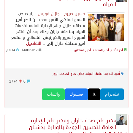
المياه
حسين صيرم - جازان فويس :
زار صاحب
السمو الملكي الأمير محمد بن ناصر أمير
منطقة جازان جناح الإدارة العامة لخدمات
المياه بمنطقة جازان وذلك بعد أن افتتح
أسبوع المرور بالكورنيش الشمالي واستمع
أمير منطقة جازان إلى ..
التفاصيل
آخر الأخبار
,
أخبار المجتمع
,
أخبار المناطق
14/03/2017
8:14 م
أمير
,
الإدارة
,
العامة
,
المياه
,
جازان
,
جناح
,
لخدمات
,
يزور
2774
0
تيليجرام
X
فيسبوك
واتساب
مدير عام صحة جازان ومدير عام الإدارة
العامة لتحسين الجودة بالوزارة يدشنان