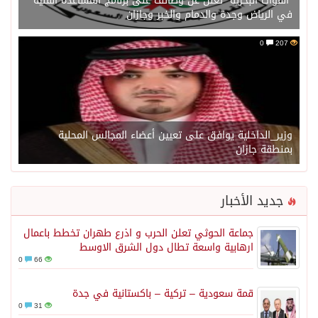
“القوات البحرية” تعلن عن وظائف على برنامج المساعدة الفنية
في الرياض وجدة والدمام والخبر وجازان
0
207
وزير_الداخلية يوافق على تعيين أعضاء المجالس المحلية
بمنطقة جازان
جديد الأخبار
جماعة الحوثي تعلن الحرب و اذرع طهران تخطط باعمال
ارهابية واسعة تطال دول الشرق الاوسط
0
66
قمة سعودية – تركية – باكستانية في جدة
0
31