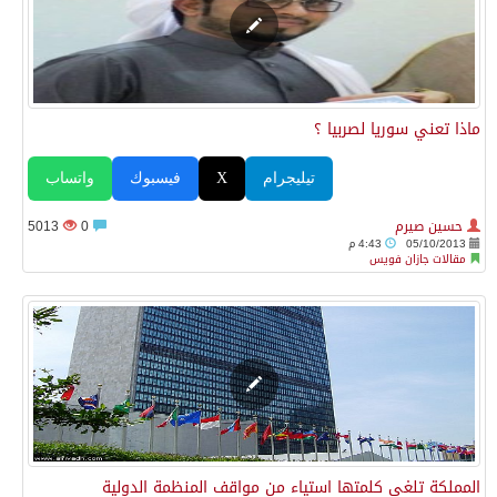
ماذا تعني سوريا لصربيا ؟
تيليجرام
X
فيسبوك
واتساب
حسين صيرم
0
5013
05/10/2013
4:43 م
مقالات جازان فويس
المملكة تلغي كلمتها استياء من مواقف المنظمة الدولية