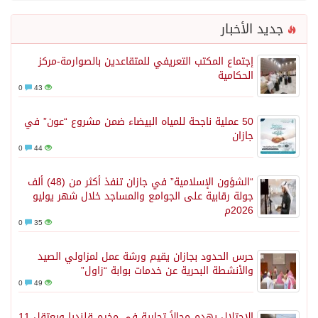
جديد الأخبار
إجتماع المكتب التعريفي للمتقاعدين بالصوارمة-مركز
الحكامية
0
43
50 عملية ناجحة للمياه البيضاء ضمن مشروع “عون” في
جازان
0
44
“الشؤون الإسلامية” في جازان تنفذ أكثر من (48) ألف
جولة رقابية على الجوامع والمساجد خلال شهر يوليو
2026م
0
35
حرس الحدود بجازان يقيم ورشة عمل لمزاولي الصيد
والأنشطة البحرية عن خدمات بوابة “زاول”
0
49
الاحتلال يهدم محالاً تجارية في مخيم قلنديا ويعتقل 11