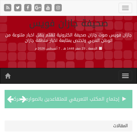
صحيفة جازان فويس
جازان فويس صوت جازان صحيفة الكترونية تهتم بنقل اخبار متنوعة من
الوطن العربي وتختص بمتابعة اخبار منطقة جازان
الجمعة , 23 صفر 1448 هـ ,
7 أغسطس 2026 م
إجتماع المكتب التعريفي للمتقاعدين بالصوارمة-مركز الحكامية
50 عملية ناجحة للمياه البيضاء ضمن مشروع “عون” في جازان
المقالات
“الشؤون الإسلامية” في جازان تنفذ أكثر من (48) ألف جولة رقابية على الجوامع والمساجد خلال شهر يوليو 2026م