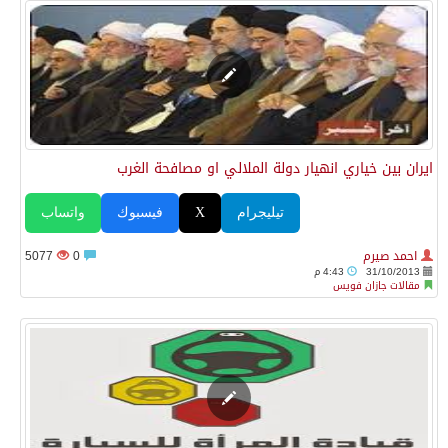
ايران بين خياري انهيار دولة الملالي او مصافحة الغرب
تيليجرام
X
فيسبوك
واتساب
احمد صيرم
0
5077
31/10/2013
4:43 م
مقالات جازان فويس