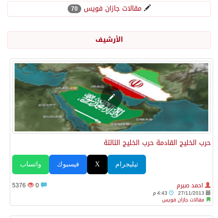
مقالات جازان فويس
70
حرس الحدود بجازان يقيم ورشة عمل لمزاولي الصيد والأنشطة البحرية عن خدمات بوابة “زاول”
الأرشيف
الاحتلال يهدم محالاً تجارية في مخيم قلنديا ويعتقل 11 فلسطينياً بالضفة
الهيئة العامة للإحصاء: إنتاج المملكة من النفط الخام بلغ 3.46 مليارات برميل عام 2025
«الصحة العالمية» تحذر: إيبولا يتسارع في الكونغو ويتجاوز قدرات الاستجابة
حرب الخليج القادمة حرب الخليج الثالثة
«لدينا كميات هائلة».. ترامب يرد على تقارير نفاد الصواريخ الدقيقة بعد حرب إيران والبنتاغون يلتزم الصمت
تيليجرام
X
فيسبوك
واتساب
مركز “استدامة” بجازان يستعرض نظم وتقنيات الري الزراعية
احمد صيرم
0
5376
27/11/2013
4:43 م
أمير منطقة جازان يكرّم ثلاثة مواطنين لتبرعهم بأجزاء من أعضائهم
مقالات جازان فويس