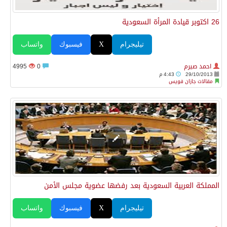
26 اكتوبر قيادة المرأة السعودية
تيليجرام
X
فيسبوك
واتساب
احمد صيرم
0
4995
29/10/2013
4:43 م
مقالات جازان فويس
المملكة العربية السعودية بعد رفضها عضوية مجلس الأمن
تيليجرام
X
فيسبوك
واتساب