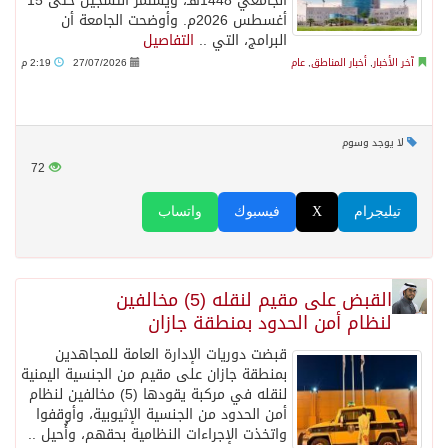
الجامعي 1448هـ، ويستمر التسجيل حتى 15
أغسطس 2026م. وأوضحت الجامعة أن
البرامج، التي ..
التفاصيل
آخر الأخبار
,
أخبار المناطق
,
عام
27/07/2026
2:19 م
لا يوجد وسوم
72
تيليجرام
X
فيسبوك
واتساب
القبض على مقيم لنقله (5) مخالفين
لنظام أمن الحدود بمنطقة جازان
قبضت دوريات الإدارة العامة للمجاهدين
بمنطقة جازان على مقيم من الجنسية اليمنية
لنقله في مركبة يقودها (5) مخالفين لنظام
أمن الحدود من الجنسية الإثيوبية، وأوقفوا
واتخذت الإجراءات النظامية بحقهم، وأُحيل ..