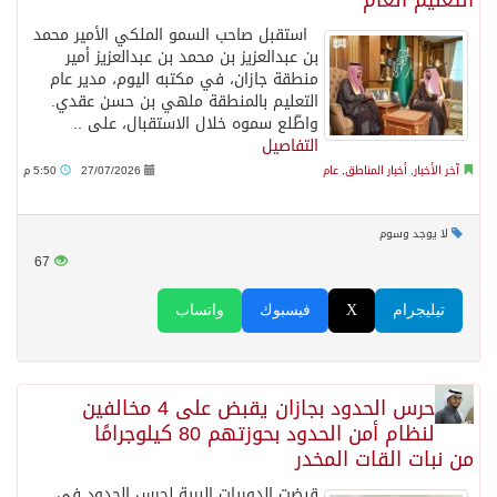
التعليم العام
استقبل صاحب السمو الملكي الأمير محمد
بن عبدالعزيز بن محمد بن عبدالعزيز أمير
منطقة جازان، في مكتبه اليوم، مدير عام
التعليم بالمنطقة ملهي بن حسن عقدي.
واطّلع سموه خلال الاستقبال، على ..
التفاصيل
آخر الأخبار
,
أخبار المناطق
,
عام
27/07/2026
5:50 م
لا يوجد وسوم
67
تيليجرام
X
فيسبوك
واتساب
حرس الحدود بجازان يقبض على 4 مخالفين
لنظام أمن الحدود بحوزتهم 80 كيلوجرامًا
من نبات القات المخدر
قبضت الدوريات البرية لحرس الحدود في