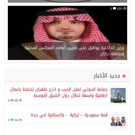
0
205
وزير_الداخلية يوافق على تعيين أعضاء المجالس المحلية
بمنطقة جازان
جديد الأخبار
جماعة الحوثي تعلن الحرب و اذرع طهران تخطط باعمال
ارهابية واسعة تطال دول الشرق الاوسط
0
38
قمة سعودية – تركية – باكستانية في جدة
0
18