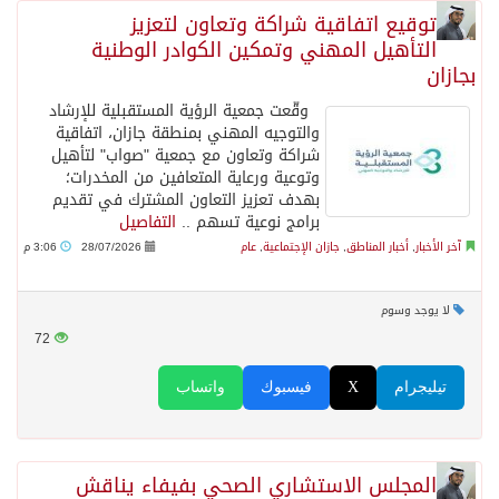
توقيع اتفاقية شراكة وتعاون لتعزيز
التأهيل المهني وتمكين الكوادر الوطنية
بجازان
وقّعت جمعية الرؤية المستقبلية للإرشاد
والتوجيه المهني بمنطقة جازان، اتفاقية
شراكة وتعاون مع جمعية "صواب" لتأهيل
وتوعية ورعاية المتعافين من المخدرات؛
بهدف تعزيز التعاون المشترك في تقديم
برامج نوعية تسهم ..
التفاصيل
آخر الأخبار
,
أخبار المناطق
,
جازان الإجتماعية
,
عام
28/07/2026
3:06 م
لا يوجد وسوم
72
تيليجرام
X
فيسبوك
واتساب
المجلس الاستشاري الصحي بفيفاء يناقش