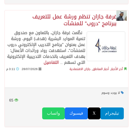
غرفة جازان تنظم ورشة عمل للتعريف
ببرنامج “دروب” للمنشآت
نظّمت غرفة جازان، بالتعاون مع صندوق
تنمية الموارد البشرية (هدف) اليوم، ورشة
عمل بعنوان "برنامج التدريب الإلكتروني دروب
للمنشآت"، استهدفت رواد ورائدات الأعمال؛
بهدف التعريف بالخدمات التدريبية الإلكترونية
التي تسهم ..
التفاصيل
آخر الأخبار
,
أخبار المناطق
,
جازان الاقتصادية
28/07/2026
3:11 م
لا يوجد وسوم
65
تيليجرام
X
فيسبوك
واتساب