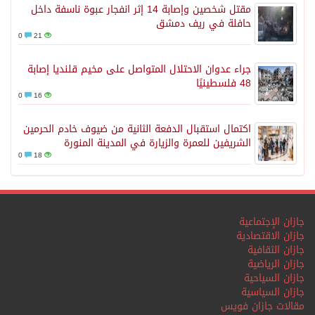
مقتل شخصين وإصابة 14 إثر انفجار عبوة ناسفة داخل
حافلة في ريف دمشق
0
21
جراء عدوان الاحتلال المتواصل على مخيم قلنديا إصابة
48 فلسطينيًا
0
16
اكتمال استقبال الدفعة الثانية من ضيوف خادم الحرمين
الشريفين للعمرة والزيارة في المدينة المنورة
0
18
جازان الإجتماعية
جازان الاقتصادية
جازان الثقافية
جازان الرياضية
جازان السياحية
جازان السياسية
مقالات جازان فويس