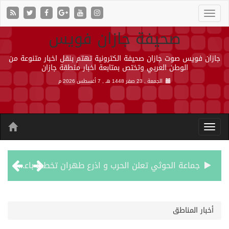
صحيفة جازان فويس
جازان فويس صوت جازان صحيفة الكترونية تهتم بنقل اخبار متنوعة من
الوطن العربي وتختص بمتابعة اخبار منطقة جازان
الجمعة , 23 صفر 1448 هـ ,
7 أغسطس 2026 م
جماعة الحوثي تعلن الحرب و اذرع طهران تخطط باعمال ارهابية واسعة تطال دول الشرق الاوسط
قمة سعودية – تركية – باكستانية في جدة
أخبار المناطق
مقتل شخصين وإصابة 14 إثر انفجار عبوة ناسفة داخل حافلة في ريف دمشق