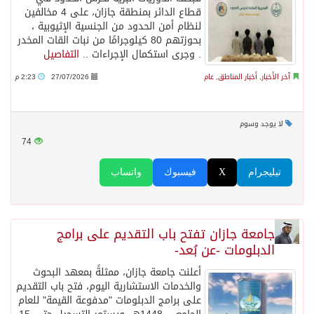
قطاع الدائر بمنطقة جازان، على 4 مخالفين
لنظام أمن الحدود من الجنسية الإثيوبية ،
بحوزتهم 80 كيلوجرامًا من نبات القات المخدر
. وجرى استكمال الإجراءات ..
التفاصيل
آخر الأخبار
,
أخبار المناطق
,
عام
27/07/2026
2:23 م
لا يوجد وسوم
74
تيليجرام
X
فيسبوك
واتساب
جامعة جازان تفتح باب التقديم على برامج
الدبلومات -عن بُعد-
أعلنت جامعة جازان، ممثلةً بمعهد البحوث
والخدمات الاستشارية اليوم، فتح باب التقديم
على برامج الدبلومات "مدفوعة القيمة" للعام