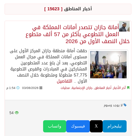
أخبار المناطق
[ 15623 ]
جراء عدوان الاحتلال المتواصل على مخيم قلنديا إصابة 48 فلسطينيًا
أمانة جازان تتصدر أمانات المملكة في
العمل التطوعي بأكثر من 57 ألف متطوع
اكتمال استقبال الدفعة الثانية من ضيوف خادم الحرمين الشريفين للعمرة والزيارة في المدينة المنورة
خلال النصف الأول من 2026
حققت أمانة منطقة جازان المركز الأول على
التحالف: إصابة (11) مدنياً في نجران نتيجة اعتداءات حوثية إرهابية
مستوى أمانات المملكة في مجال العمل
التطوعي، بعد أن بلغ عدد المتطوعين
المشاركين في المبادرات والفرص التطوعية
التحالف يعزي الحكومة اليمنية في استشهاد قوات يمنية جراء هجوم حوثي غادر
57,775 متطوعًا ومتطوعة خلال النصف
الأول ..
التفاصيل
آخر الأخبار
,
أخبار المناطق
,
جازان الإجتماعية
,
محليات
03/08/2026
1:54 م
مصدر سعودي مسؤول: تنسيق بين الميليشيات الحوثية والعراقية وإيران للإعداد لاعتداءات تستهدف المملكة
لا يوجد وسوم
حالة الطقس المتوقعة اليوم في المملكة
54
إجتماع المكتب التعريفي للمتقاعدين بالصوارمة-مركز الحكامية
تيليجرام
X
فيسبوك
واتساب