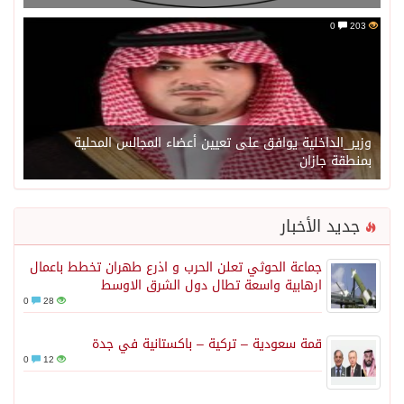
0
203
وزير_الداخلية يوافق على تعيين أعضاء المجالس المحلية
بمنطقة جازان
جديد الأخبار
جماعة الحوثي تعلن الحرب و اذرع طهران تخطط باعمال
ارهابية واسعة تطال دول الشرق الاوسط
0
28
قمة سعودية – تركية – باكستانية في جدة
0
12