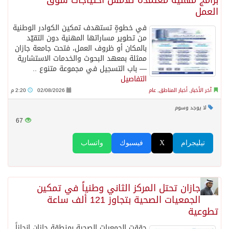
برامج مهنية معتمدة تلامس احتياجات سوق
العمل
في خطوةٍ تستهدف تمكين الكوادر الوطنية
من تطوير مساراتها المهنية دون التقيّد
بالمكان أو ظروف العمل، فتحت جامعة جازان
ممثلة بمعهد البحوث والخدمات الاستشارية
— باب التسجيل في مجموعة متنوع ..
التفاصيل
آخر الأخبار
,
أخبار المناطق
,
عام
02/08/2026
2:20 م
لا يوجد وسوم
67
تيليجرام
X
فيسبوك
واتساب
جازان تحتل المركز الثاني وطنياً في تمكين
الجمعيات الصحية بتجاوز 121 ألف ساعة
تطوعية
حققت الجمعيات الصحية بمنطقة جازان إنجازاً