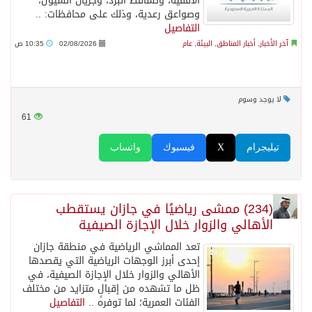
الأفقية، وتساقط البرد، وجريان السيول،
وصواعق رعدية، وذلك على محافظات: ..
التفاصيل
آخر الأخبار
,
أخبار المناطق
,
البيئة
,
عام
02/08/2026
10:35 ص
لا يوجد وسوم
61
تيليجرام
X
فيسبوك
واتساب
(234) ممشى رياضيًا في جازان يستقطب
الأهالي والزوار خلال الإجازة الصيفية
تعد المماشي الرياضية في منطقة جازان
إحدى أبرز الوجهات الرياضية التي يقصدها
الأهالي والزوار خلال الإجازة الصيفية، في
ظل ما تشهده من إقبالٍ متزايد من مختلف
الفئات العمرية؛ لما توفره ..
التفاصيل