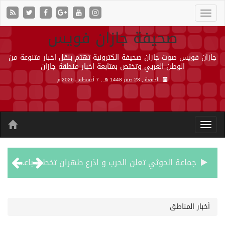
صحيفة جازان فويس
جازان فويس صوت جازان صحيفة الكترونية تهتم بنقل اخبار متنوعة من
الوطن العربي وتختص بمتابعة اخبار منطقة جازان
الجمعة , 23 صفر 1448 هـ ,
7 أغسطس 2026 م
جماعة الحوثي تعلن الحرب و اذرع طهران تخطط باعمال ارهابية واسعة تطال دول الشرق الاوسط
قمة سعودية – تركية – باكستانية في جدة
أخبار المناطق
مقتل شخصين وإصابة 14 إثر انفجار عبوة ناسفة داخل حافلة في ريف دمشق