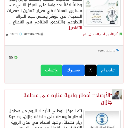
وطنياً لافتاً بحصولها على المركز الثاني على
مستوى المملكة في معيار "تمكين الجمعيات
الصحية"، في مؤشر يعكس حجم الحراك
التطوعي والتنموي المتنامي في القطاع ..
التفاصيل
آخر الأخبار
,
أخبار المناطق
,
عام
02/08/2026
10:51 ص
لا يوجد وسوم
59
تيليجرام
X
فيسبوك
واتساب
“الأرصاد”: أمطار وأتربة مثارة على منطقة
جازان
نبَّه المركز الوطني للأرصاد اليوم من هطول
أمطار متوسطة على منطقة جازان، يصاحبها
رياح نشطة، وشبه انعدام في مدى الرؤية