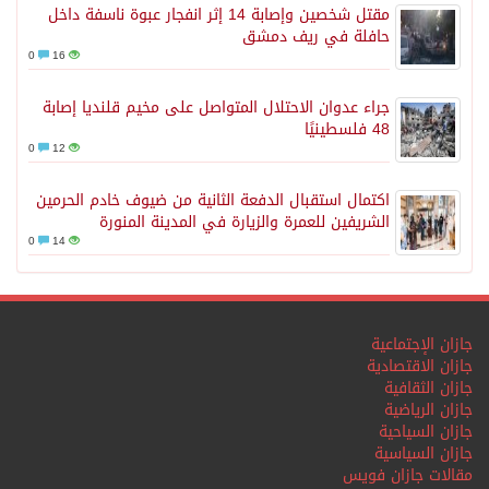
مقتل شخصين وإصابة 14 إثر انفجار عبوة ناسفة داخل
حافلة في ريف دمشق
0
16
جراء عدوان الاحتلال المتواصل على مخيم قلنديا إصابة
48 فلسطينيًا
0
12
اكتمال استقبال الدفعة الثانية من ضيوف خادم الحرمين
الشريفين للعمرة والزيارة في المدينة المنورة
0
14
جازان الإجتماعية
جازان الاقتصادية
جازان الثقافية
جازان الرياضية
جازان السياحية
جازان السياسية
مقالات جازان فويس