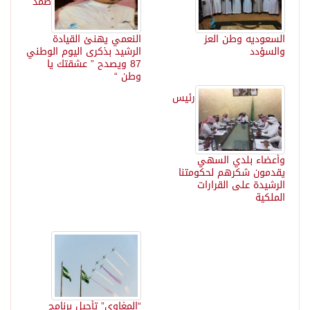
ضمد
السعوديه وطن العز
النعمي يهنئ القيادة
والسؤدد
الرشيد بذكرى اليوم الوطني
87 ويصدح ” عشقتك يا
وطن “
رئيس
وأعضاء بلدي السهي
يقدمون شكرهم لحكومتنا
الرشيدة على القرارات
الملكية
“المغاوي” تأجيل برنامج