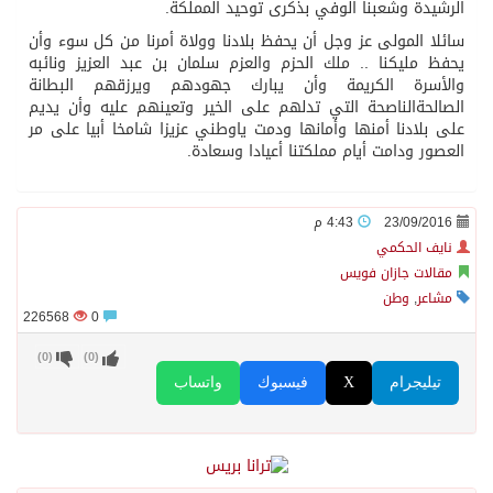
الرشيدة وشعبنا الوفي بذكرى توحيد المملكة.
سائلا المولى عز وجل أن يحفظ بلادنا وولاة أمرنا من كل سوء وأن
يحفظ مليكنا .. ملك الحزم والعزم سلمان بن عبد العزيز ونائبه
والأسرة الكريمة وأن يبارك جهودهم ويرزقهم البطانة
الصالحةالناصحة التي تدلهم على الخير وتعينهم عليه وأن يديم
على بلادنا أمنها وأمانها ودمت ياوطني عزيزا شامخا أبيا على مر
العصور ودامت أيام مملكتنا أعيادا وسعادة.
23/09/2016
4:43 م
نايف الحكمي
مقالات جازان فويس
مشاعر
,
وطن
226568
0
)
0
(
)
0
(
تيليجرام
X
فيسبوك
واتساب