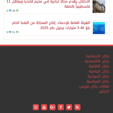
الاحتلال يهدم محالاً تجارية في مخيم قلنديا ويعتقل 11
فلسطينياً بالضفة
0
29
الهيئة العامة للإحصاء: إنتاج المملكة من النفط الخام
بلغ 3.46 مليارات برميل عام 2025
0
21
جازان الإجتماعية
جازان الاقتصادية
جازان الثقافية
جازان الرياضية
جازان السياحية
جازان السياسية
مقالات جازان فويس
كاركتير