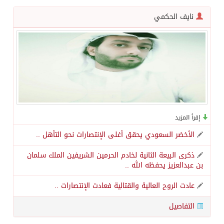
نايف الحكمي
الاحتلال يهدم محالاً تجارية في مخيم قلنديا ويعتقل 11 فلسطينياً بالضفة
الهيئة العامة للإحصاء: إنتاج المملكة من النفط الخام بلغ 3.46 مليارات برميل عام 2025
«الصحة العالمية» تحذر: إيبولا يتسارع في الكونغو ويتجاوز قدرات الاستجابة
«لدينا كميات هائلة».. ترامب يرد على تقارير نفاد الصواريخ الدقيقة بعد حرب إيران والبنتاغون يلتزم الصمت
إقرأ المزيد
الأخضر السعودي يحقق أغلى الإنتصارات نحو التأهل ..
مركز “استدامة” بجازان يستعرض نظم وتقنيات الري الزراعية
ذكرى البيعة الثانية لخادم الحرمين الشريفين الملك سلمان
بن عبدالعزيز يحفظه الله ..
أمير منطقة جازان يكرّم ثلاثة مواطنين لتبرعهم بأجزاء من أعضائهم
عادت الروح العالية والقتالية فعادت الإنتصارات ..
التفاصيل
القبض على مواطن لنقله (11) مخالفًا لنظام أمن الحدود بمنطقة جازان