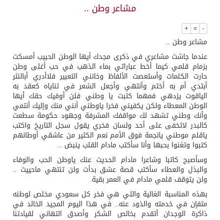
مشاعر وطن ..
+
=
-
مشاعر وطن ..
عندما جاشت مشاعري في ذكرى مجدك أيها الوطن الحبيب أمسكت
بزمام قلمي كيما أخط عباراتي بماء الذهب في حب أغلى وطن
حارت الكلمات وأستعصت الألفاظ وخانني التعبير فلاأدري أبالنثر
أبتدي أم به أختم وأنتهي وأجعل الشعر في ثناياه كعقد به
الياقوت يزدهي فمهما كتبت يا وطني فلن أوفيك حقك أيها
الوطن المعطاء ولكن يكفيني فخرا ياوطني أنني منك وإليك أنتمي
وأنك وطني تشهد لك مواقفك المشرفة وجهود حكومة سطعت
كالبدر لاتخفى على أحد ولسان فخري يقول سجل التاريخ واكتب
ياقلم موطني يانجمة فوق الأمم نعم الكثير من عاشقي أوطانهم
كتبوا وتغنوا بحبها وأنا سأكتب مادام القلب ينبض ..
وسأصبح كاتبا وشاعرا مادام الحديث عنك ياوطن الحب والوفاء
والبذل والعطاء سأكتب قصة عشق بدأت ولن تنتهي ماحييت ..
ولن يتوقف قلمي مادام في العمر بقية.
بهذه المناسبة الغالية والتي هي فخر كل سعودي مخلص لوطنه
متفاٍن في خدمته والذود عنه.. في هذا اليوم المجيد الخالد في
ذاكرة الوجدان أتقدم بخالص الشكر وأصدق التهاني لقيادتنا