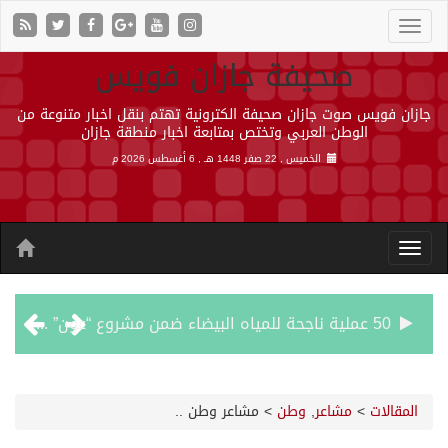
صحيفة جازان فويس
جازان فويس صوت جازان صحيفة الكترونية تهتم بنقل اخبار متنوعة من
الوطن العربي وتختص بمتابعة اخبار منطقة جازان
الخميس , 22 صفر 1448 هـ ,
6 أغسطس 2026 م
50 عملية ناجحة للمياه البيضاء ضمن مشروع “عون” في جازان
“الشؤون الإسلامية” في جازان تنفذ أكثر من (48) ألف جولة رقابية على الجوامع والمساجد خلال شهر يوليو 2026م
المقالات
>
مشاعر
,
وطن
>
مشاعر وطن ..
حرس الحدود بجازان يقيم ورشة عمل لمزاولي الصيد والأنشطة البحرية عن خدمات بوابة “زاول”