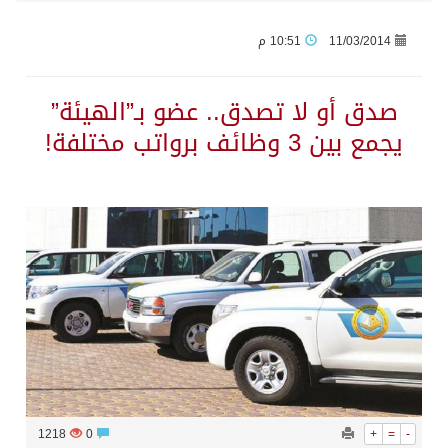
11/03/2014
10:51 م
وزير الدفاع: اتفاقية مكة تسهم في دعم أمن واستقرار المنطقة والعالم
صدق أو لا تصدق.. عضو بـ”الهيئة”
رئيس وزراء العراق لرئيس الاستخبارات السعودي: نرفض استخدام أراضينا منطلقاً لأي هجمات
يجمع بين 3 وظائف برواتب مختلفة!
الرياض وأنقرة وإسلام آباد تطلق «اتفاقية مكة» للدفاع
حالة الطقس المتوقعة اليوم في المملكة
جماعة الحوثي تعلن الحرب و اذرع طهران تخطط باعمال ارهابية واسعة تطال دول الشرق الاوسط
قمة سعودية – تركية – باكستانية في جدة
مقتل شخصين وإصابة 14 إثر انفجار عبوة ناسفة داخل حافلة في ريف دمشق
1218
0
+
=
-