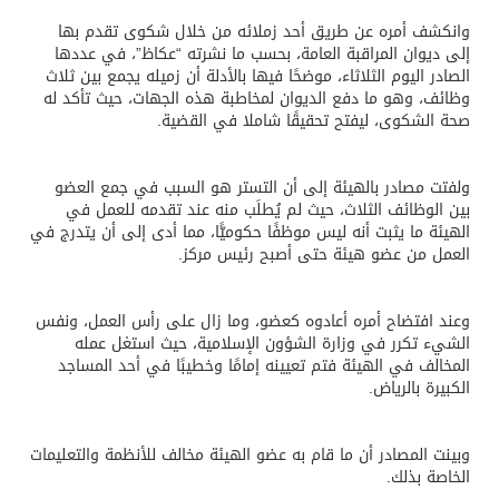
وانكشف أمره عن طريق أحد زملائه من خلال شكوى تقدم بها
إلى ديوان المراقبة العامة، بحسب ما نشرته “عكاظ”، في عددها
الصادر اليوم الثلاثاء، موضحًا فيها بالأدلة أن زميله يجمع بين ثلاث
وظائف، وهو ما دفع الديوان لمخاطبة هذه الجهات، حيث تأكد له
صحة الشكوى، ليفتح تحقيقًا شاملا في القضية.
ولفتت مصادر بالهيئة إلى أن التستر هو السبب في جمع العضو
بين الوظائف الثلاث، حيث لم يُطلَب منه عند تقدمه للعمل في
الهيئة ما يثبت أنه ليس موظفًا حكوميًّا، مما أدى إلى أن يتدرج في
العمل من عضو هيئة حتى أصبح رئيس مركز.
وعند افتضاح أمره أعادوه كعضو، وما زال على رأس العمل، ونفس
الشيء تكرر في وزارة الشؤون الإسلامية، حيث استغل عمله
المخالف في الهيئة فتم تعيينه إمامًا وخطيبًا في أحد المساجد
الكبيرة بالرياض.
وبينت المصادر أن ما قام به عضو الهيئة مخالف للأنظمة والتعليمات
الخاصة بذلك.