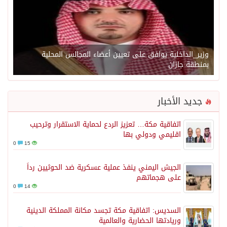
وزير_الداخلية يوافق على تعيين أعضاء المجالس المحلية
بمنطقة جازان
جديد الأخبار
اتفاقية مكة… تعزيز الردع لحماية الاستقرار وترحيب
اقليمي ودولي بها
0
15
الجيش اليمني ينفذ عملية عسكرية ضد الحوثيين رداً
على هجماتهم
0
14
السديس: اتفاقية مكة تجسد مكانة المملكة الدينية
وريادتها الحضارية والعالمية