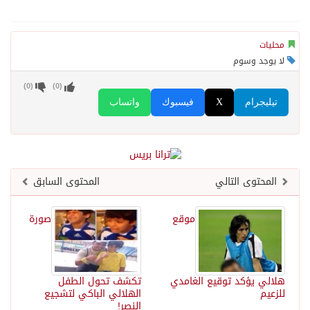
محليات
لا يوجد وسوم
)
0
(
)
0
(
تيليجرام
X
فيسبوك
واتساب
المحتوى التالي
المحتوى السابق
موقع
صورة
هلالي يؤكد توقيع الغامدي
تكشف تحول الطفل
للزعيم
الهلالي الباكي لتشجيع
النصر!