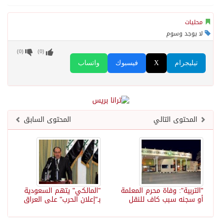
محليات
لا يوجد وسوم
)
0
(
)
0
(
تيليجرام
X
فيسبوك
واتساب
المحتوى التالي
المحتوى السابق
"التربية": وفاة محرم المعلمة
"المالكي" يتهم السعودية
أو سجنه سبب كاف للنقل
بـ"إعلان الحرب" على العراق