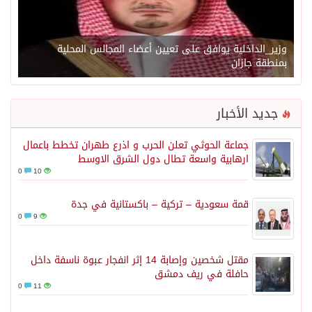
وزير_الداخلية يوافق على تعيين أعضاء المجالس المحلية
بمنطقة جازان
جديد الأخبار
جماعة الحوثي تعلن الحرب و اذرع طهران تخطط باعمال
ارهابية واسعة تطال دول الشرق الاوسط
0
10
قمة سعودية – تركية – باكستانية في جدة
0
9
مقتل شخصين وإصابة 14 إثر انفجار عبوة ناسفة داخل
حافلة في ريف دمشق
0
11