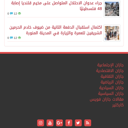
جراء عدوان الاحتلال المتواصل على مخيم قلنديا إصابة
48 فلسطينيًا
0
12
اكتمال استقبال الدفعة الثانية من ضيوف خادم الحرمين
الشريفين للعمرة والزيارة في المدينة المنورة
0
12
جازان الإجتماعية
جازان الاقتصادية
جازان الثقافية
جازان الرياضية
جازان السياحية
جازان السياسية
مقالات جازان فويس
كاركتير