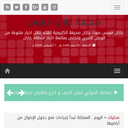
صحيفة جازان فويس
جازان فويس صوت جازان صحيفة الكترونية تهتم بنقل اخبار متنوعة من
الوطن العربي وتختص بمتابعة اخبار منطقة جازان
الجمعة , 23 صفر 1448 هـ ,
7 أغسطس 2026 م
جماعة الحوثي تعلن الحرب و اذرع طهران تخطط باعمال ارهابية واسعة تطال دول الشرق الاوسط
قمة سعودية – تركية – باكستانية في جدة
محليات
>
اليوم.. المملكة تبدأ إجراءات منع دخول الإخوان من
أراضيها
مقتل شخصين وإصابة 14 إثر انفجار عبوة ناسفة داخل حافلة في ريف دمشق