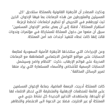
وذكرت المصادر أن الأجهزة القانونية بالمملكة ستلاحق “كل
المسيئين والمتورطين من هذه الجماعات بما فيها الإخوان، الذين
ثبت تورطهم في التحريض أو تنظيم اجتماعات تخطط لزعزعة
استقرار المملكة”، لافتة إلى أن بعض عناصر “الإخوان المسلمين”
سبق أن منعوا من دخول المملكة للمشاركة في مؤتمرات وندوات
قالت إنها كانت غطاء لتنفيذ أجندات ضد أمن المملكة.
وعن الإجراءات التي ستتخذها الأجهزة الأمنية السعودية لمتابعة
الحسابات على مواقع التواصل الاجتماعي المتعاطفة مع الجماعات
المدرجة على قوائم الإرهاب، ذكرت: “النظام واضح وسيشمل
الحسابات الرسمية للأشخاص والأسماء المستعارة التي يراد منها
تمرير الرسائل المخالفة”.
كانت المملكة أدرجت، الجمعة الماضية، جماعة الإخوان المسلمين
على قائمة للمنظمات الإرهابية والمتطرفة التي تحظر الانتماء لها
أو تأييدها، وتستهدف التدابير الجديدة كل نشاط حزبي في
المملكة أو عبر الانترنت، فضلا عن الدعوة الى الاعتصام والتظاهر.