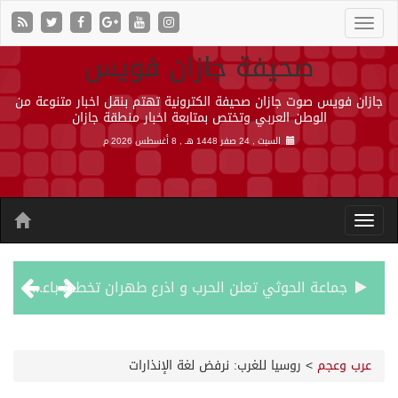
صحيفة جازان فويس
جازان فويس صوت جازان صحيفة الكترونية تهتم بنقل اخبار متنوعة من
الوطن العربي وتختص بمتابعة اخبار منطقة جازان
السبت , 24 صفر 1448 هـ ,
8 أغسطس 2026 م
جماعة الحوثي تعلن الحرب و اذرع طهران تخطط باعمال ارهابية واسعة تطال دول الشرق الاوسط
قمة سعودية – تركية – باكستانية في جدة
عرب وعجم
>
روسيا للغرب: نرفض لغة الإنذارات
مقتل شخصين وإصابة 14 إثر انفجار عبوة ناسفة داخل حافلة في ريف دمشق