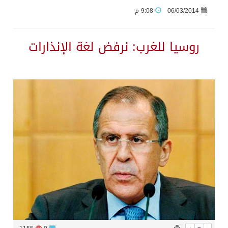
06/03/2014
9:08 م
جراء عدوان الاحتلال المتواصل على مخيم قلنديا إصابة 48 فلسطينيًا
روسيا للغرب: نرفض لغة الإنذارات
اكتمال استقبال الدفعة الثانية من ضيوف خادم الحرمين الشريفين للعمرة والزيارة في المدينة المنورة
التحالف: إصابة (11) مدنياً في نجران نتيجة اعتداءات حوثية إرهابية
التحالف يعزي الحكومة اليمنية في استشهاد قوات يمنية جراء هجوم حوثي غادر
مصدر سعودي مسؤول: تنسيق بين الميليشيات الحوثية والعراقية وإيران للإعداد لاعتداءات تستهدف المملكة
حالة الطقس المتوقعة اليوم في المملكة
إجتماع المكتب التعريفي للمتقاعدين بالصوارمة-مركز الحكامية