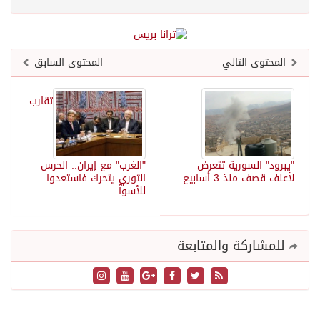
المحتوى التالي
المحتوى السابق
تقارب
"يبرود" السورية تتعرض
"الغرب" مع إيران.. الحرس
لأعنف قصف منذ 3 أسابيع
الثوري يتحرك فاستعدوا
للأسوأ
للمشاركة والمتابعة