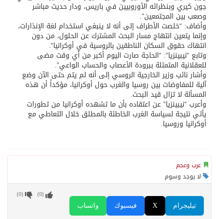
جون كيري وبنظرائه الأوروبيين في باريس، ودار حديث مباشر
وصعب بين المجتمعين”.
وأضاف: “خلصت الأطراف إلى أنه لا ينبغي استخدام لغة الإنذارات،
وإنما يتعين انتهاج مسار البحث المشترك عن الحلول، من دون
انتهاك حقوق السكان الناطقين بالروسية في أوكرانيا”.
وتابع “نيبينزيا”: “الحاجة صارت اليوم أكبر من أي وقت مضى
للعقلانية المتمثلة ببرودة الأعصاب والحساب الواعي”.
وأشار نائب وزير الخارجية الروسي إلى أنه لم يتم حتى الآن وضع
آلية للمفاوضات بين روسيا والغرب حول أوكرانيا، مؤكداً أن هذه
المسألة لا تزال قيد البحث.
وأعرب “نيبينزيا” عن اعتقاده بأن ما تشهده أوكرانيا من تطورات
يأتي نتيجة لسياسة الغرب الخاطئة بالمطلق خلال التعاطي مع
أوكرانيا وروسيا.
عرب وعجم
لا يوجد وسوم
)
0
(
)
0
(
تيليجرام
X
فيسبوك
واتساب