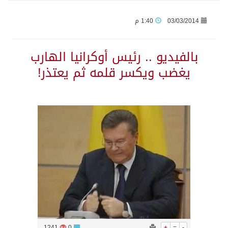
03/03/2014
1:40 م
وزير الدفاع: اتفاقية مكة تسهم في دعم أمن واستقرار المنطقة والعالم
بالفيديو .. رئيس أوكرانيا الهارب
رئيس وزراء العراق لرئيس الاستخبارات السعودي: نرفض استخدام أراضينا منطلقاً لأي هجمات
يغضب ويكسر قلمه ثم يعتذر!
الرياض وأنقرة وإسلام آباد تطلق «اتفاقية مكة» للدفاع
حالة الطقس المتوقعة اليوم في المملكة
جماعة الحوثي تعلن الحرب و اذرع طهران تخطط باعمال ارهابية واسعة تطال دول الشرق الاوسط
قمة سعودية – تركية – باكستانية في جدة
مقتل شخصين وإصابة 14 إثر انفجار عبوة ناسفة داخل حافلة في ريف دمشق
1241
0
+
=
-