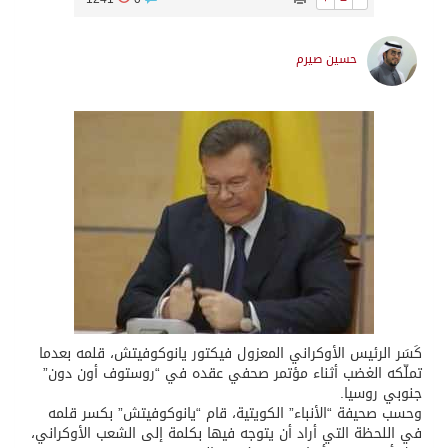
حسين صيرم
كَسَر الرئيس الأوكراني المعزول فيكتور يانوكوفيتش، قلمه بعدما
تملّكه الغضب أثناء مؤتمر صحفي عقده في “روستوف أون دون”
جنوبي روسيا.
وحسب صحيفة “الأنباء” الكويتية، قام “يانوكوفيتش” بكسر قلمه
في اللحظة التي أراد أن يتوجه فيها بكلمة إلى الشعب الأوكراني،