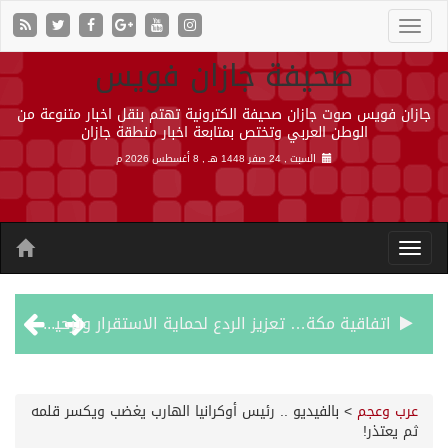
صحيفة جازان فويس
جازان فويس صوت جازان صحيفة الكترونية تهتم بنقل اخبار متنوعة من
الوطن العربي وتختص بمتابعة اخبار منطقة جازان
السبت , 24 صفر 1448 هـ ,
8 أغسطس 2026 م
اتفاقية مكة… تعزيز الردع لحماية الاستقرار وترحيب اقليمي ودولي بها
الجيش اليمني ينفذ عملية عسكرية ضد الحوثيين رداً على هجماتهم
عرب وعجم
>
بالفيديو .. رئيس أوكرانيا الهارب يغضب ويكسر قلمه
ثم يعتذر!
السديس: اتفاقية مكة تجسد مكانة المملكة الدينية وريادتها الحضارية والعالمية