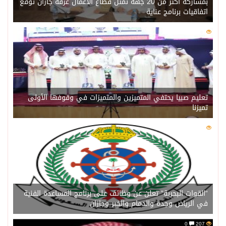
بمشاركة أكثر من 20 جهة تمثل قطاع الأعمال غرفة جازان توقع
اتفاقيات برنامج عناية
0
217
تعليم صبيا يحتفي المتميزين والمتميزات في وقوفها الأولى
تميزنا
0
211
“القوات البحرية” تعلن عن وظائف على برنامج المساعدة الفنية
في الرياض وجدة والدمام والخبر وجازان
0
207