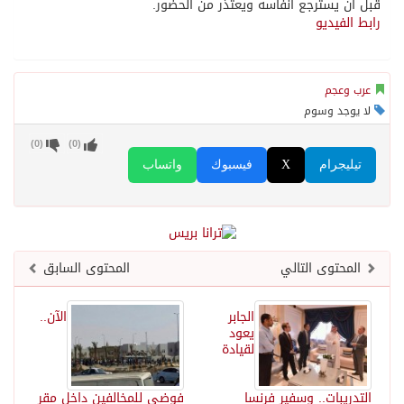
قبل أن يسترجع أنفاسه ويعتذر من الحضور.
رابط الفيديو
عرب وعجم
لا يوجد وسوم
)
0
(
)
0
(
تيليجرام
X
فيسبوك
واتساب
المحتوى التالي
المحتوى السابق
الجابر
‏الآن..
يعود
لقيادة
التدريبات.. وسفير فرنسا
فوضى للمخالفين داخل مقر