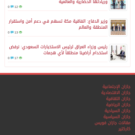
وريادتها الحضارية والعالمية
0
12
وزير الدفاع: اتفاقية مكة تسهم في دعم أمن واستقرار
المنطقة والعالم
0
13
رئيس وزراء العراق لرئيس الاستخبارات السعودي: نرفض
استخدام أراضينا منطلقاً لأي هجمات
0
17
جازان الإجتماعية
جازان الاقتصادية
جازان الثقافية
جازان الرياضية
جازان السياحية
جازان السياسية
مقالات جازان فويس
كاركتير