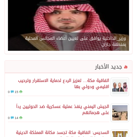
وزير_الداخلية يوافق على تعيين أعضاء المجالس المحلية
بمنطقة جازان
جديد الأخبار
اتفاقية مكة… تعزيز الردع لحماية الاستقرار وترحيب
اقليمي ودولي بها
0
15
الجيش اليمني ينفذ عملية عسكرية ضد الحوثيين رداً
على هجماتهم
0
14
السديس: اتفاقية مكة تجسد مكانة المملكة الدينية