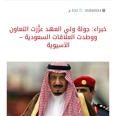
01/03/2014
3:21 م
وزير الدفاع: اتفاقية مكة تسهم في دعم أمن واستقرار المنطقة والعالم
خبراء: جولة ولي العهد عزَّزت التعاون
رئيس وزراء العراق لرئيس الاستخبارات السعودي: نرفض استخدام أراضينا منطلقاً لأي هجمات
ووطدت العلاقات السعودية –
الآسيوية
الرياض وأنقرة وإسلام آباد تطلق «اتفاقية مكة» للدفاع
حالة الطقس المتوقعة اليوم في المملكة
جماعة الحوثي تعلن الحرب و اذرع طهران تخطط باعمال ارهابية واسعة تطال دول الشرق الاوسط
قمة سعودية – تركية – باكستانية في جدة
مقتل شخصين وإصابة 14 إثر انفجار عبوة ناسفة داخل حافلة في ريف دمشق