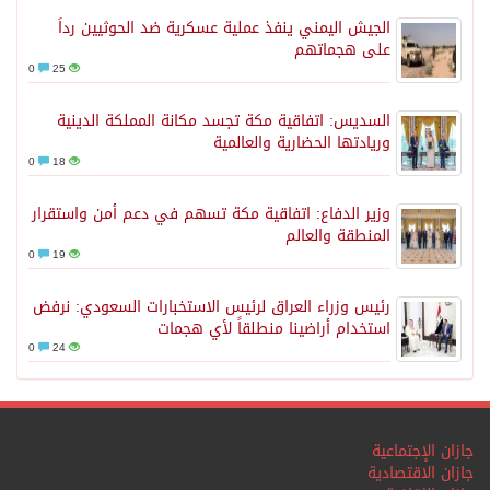
الجيش اليمني ينفذ عملية عسكرية ضد الحوثيين رداً
على هجماتهم
0
25
السديس: اتفاقية مكة تجسد مكانة المملكة الدينية
وريادتها الحضارية والعالمية
0
18
وزير الدفاع: اتفاقية مكة تسهم في دعم أمن واستقرار
المنطقة والعالم
0
19
رئيس وزراء العراق لرئيس الاستخبارات السعودي: نرفض
استخدام أراضينا منطلقاً لأي هجمات
0
24
جازان الإجتماعية
جازان الاقتصادية