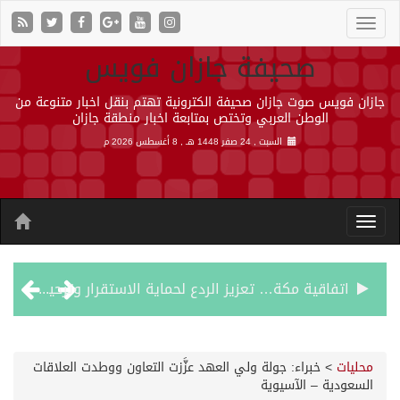
صحيفة جازان فويس
جازان فويس صوت جازان صحيفة الكترونية تهتم بنقل اخبار متنوعة من
الوطن العربي وتختص بمتابعة اخبار منطقة جازان
السبت , 24 صفر 1448 هـ ,
8 أغسطس 2026 م
اتفاقية مكة… تعزيز الردع لحماية الاستقرار وترحيب اقليمي ودولي بها
الجيش اليمني ينفذ عملية عسكرية ضد الحوثيين رداً على هجماتهم
محليات
>
خبراء: جولة ولي العهد عزَّزت التعاون ووطدت العلاقات
السعودية – الآسيوية
السديس: اتفاقية مكة تجسد مكانة المملكة الدينية وريادتها الحضارية والعالمية