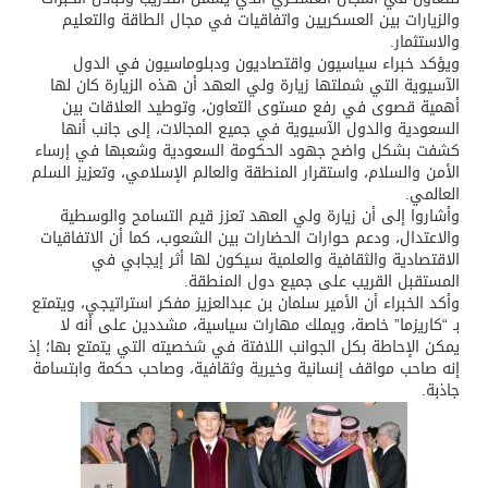
والزيارات بين العسكريين واتفاقيات في مجال الطاقة والتعليم
والاستثمار.
ويؤكد خبراء سياسيون واقتصاديون ودبلوماسيون في الدول
الآسيوية التي شملتها زيارة ولي العهد أن هذه الزيارة كان لها
أهمية قصوى في رفع مستوى التعاون، وتوطيد العلاقات بين
السعودية والدول الآسيوية في جميع المجالات، إلى جانب أنها
كشفت بشكل واضح جهود الحكومة السعودية وشعبها في إرساء
الأمن والسلام، واستقرار المنطقة والعالم الإسلامي، وتعزيز السلم
العالمي.
وأشاروا إلى أن زيارة ولي العهد تعزز قيم التسامح والوسطية
والاعتدال، ودعم حوارات الحضارات بين الشعوب، كما أن الاتفاقيات
الاقتصادية والثقافية والعلمية سيكون لها أثر إيجابي في
المستقبل القريب على جميع دول المنطقة.
وأكد الخبراء أن الأمير سلمان بن عبدالعزيز مفكر استراتيجي، ويتمتع
بـ “كاريزما” خاصة، ويملك مهارات سياسية، مشددين على أنه لا
يمكن الإحاطة بكل الجوانب اللافتة في شخصيته التي يتمتع بها؛ إذ
إنه صاحب مواقف إنسانية وخيرية وثقافية، وصاحب حكمة وابتسامة
جاذبة.