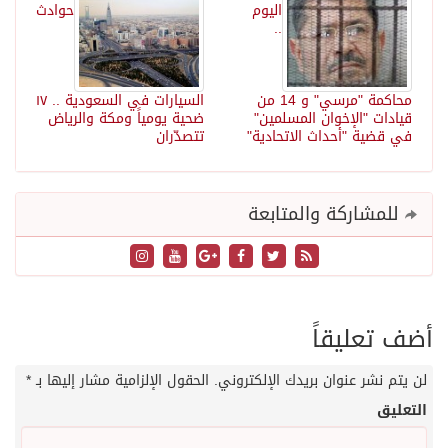
اليوم
حوادث
..
محاكمة "مرسي" و 14 من
السيارات في السعودية .. ١٧
قيادات "الإخوان المسلمين"
ضحية يومياً ومكة والرياض
في قضية "أحداث الاتحادية"
تتصدّران
للمشاركة والمتابعة
أضف تعليقاً
لن يتم نشر عنوان بريدك الإلكتروني.
الحقول الإلزامية مشار إليها بـ
*
التعليق