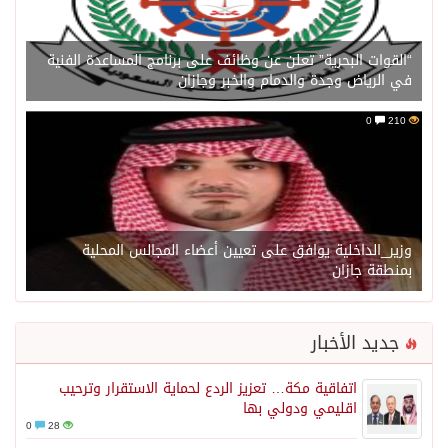
“القوات البحرية” تعلن عن وظائف على برنامج المساعدة الفنية
في الرياض وجدة والدمام والخبر وجازان
0
210
وزير_الداخلية يوافق على تعيين أعضاء المجالس المحلية
بمنطقة جازان
جديد الأخبار
اتفاقية مكة… تعزيز الردع لحماية الاستقرار وترحيب
اقليمي ودولي بها
0
28